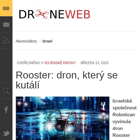
Akumulátory
/
Izrael
ZVEŘEJNĚNO V
VOJENSKÉ DRONY
BŘEZEN 13, 2023
Rooster: dron, který se
kutálí
Izraelská
společnost
Robotican
vyvinula
dron
Rooster