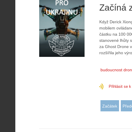
Začíná z
Když Derick Xion
mobilem ovládané
částku na 100 00
stanovené lhůty s
za Ghost Drone vy
rozšířila jeho výr
budoucnost dro
Přihlásit se 
Začátek
Před