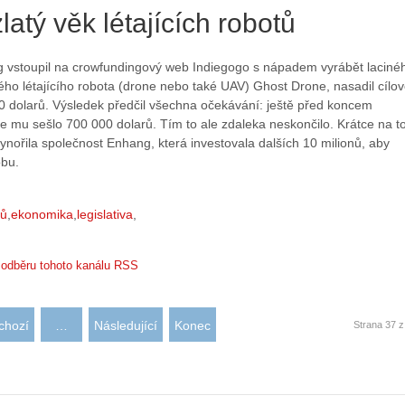
latý věk létajících robotů
g vstoupil na crowfundingový web Indiegogo s nápadem vyrábět laciné
ho létajícího robota (drone nebo také UAV) Ghost Drone, nasadil cílo
0 dolarů. Výsledek předčil všechna očekávání: ještě před koncem
e mu sešlo 700 000 dolarů. Tím to ale zdaleka neskončilo. Krátce na t
nořila společnost Enhang, která investovala dalších 10 milionů, aby
obu.
nů
ekonomika
legislativa
k odběru tohoto kanálu RSS
chozí
…
Následující
Konec
Strana 37 z