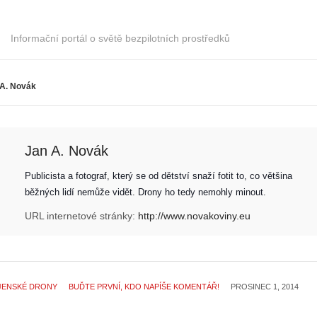
Informační portál o světě bezpilotních prostředků
 A. Novák
Jan A. Novák
Publicista a fotograf, který se od dětství snaží fotit to, co většina 
běžných lidí nemůže vidět. Drony ho tedy nemohly minout. 
URL internetové stránky:
http://www.novakoviny.eu
JENSKÉ DRONY
BUĎTE PRVNÍ, KDO NAPÍŠE KOMENTÁŘ!
PROSINEC 1, 2014