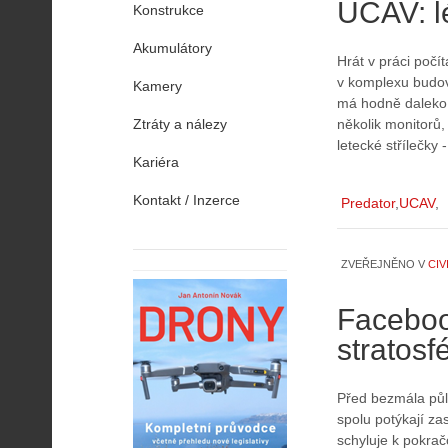
UCAV: lé
Konstrukce
Akumulátory
Hrát v práci počí
v komplexu budov
Kamery
má hodně daleko,
Ztráty a nálezy
několik monitorů, 
letecké střílečky 
Kariéra
Kontakt / Inzerce
Predator
UCAV
ZVEŘEJNĚNO V
CIV
Faceboo
stratosf
Před bezmála půl
spolu potýkají za
schyluje k pokra