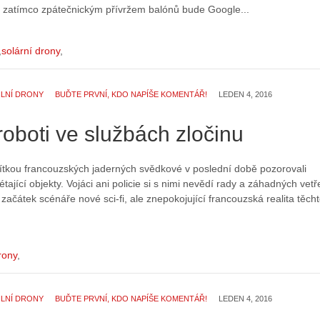
 zatímco zpátečnickým přívržem balónů bude Google...
solární drony
ILNÍ DRONY
BUĎTE PRVNÍ, KDO NAPÍŠE KOMENTÁŘ!
LEDEN 4, 2016
 roboti ve službách zločinu
ítkou francouzských jaderných svědkové v poslední době pozorovali
étající objekty. Vojáci ani policie si s nimi nevědí rady a záhadných vetř
 začátek scénáře nové sci-fi, ale znepokojující francouzská realita těch
rony
ILNÍ DRONY
BUĎTE PRVNÍ, KDO NAPÍŠE KOMENTÁŘ!
LEDEN 4, 2016