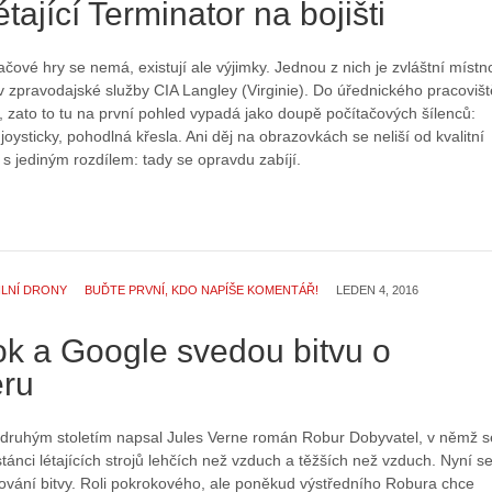
tající Terminator na bojišti
tačové hry se nemá, existují ale výjimky. Jednou z nich je zvláštní místn
 zpravodajské služby CIA Langley (Virginie). Do úřednického pracovišt
 zato to tu na první pohled vypadá jako doupě počítačových šílenců:
joysticky, pohodlná křesla. Ani děj na obrazovkách se neliší od kvalitní
- s jediným rozdílem: tady se opravdu zabíjí.
ILNÍ DRONY
BUĎTE PRVNÍ, KDO NAPÍŠE KOMENTÁŘ!
LEDEN 4, 2016
k a Google svedou bitvu o
éru
druhým stoletím napsal Jules Verne román Robur Dobyvatel, v němž s
stánci létajících strojů lehčích než vzduch a těžších než vzduch. Nyní s
čování bitvy. Roli pokrokového, ale poněkud výstředního Robura chce