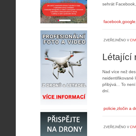
sehrát Facebook,
facebook
google
ZVEŘEJNĚNO V
CIV
Létající
Nad více než des
neidentifikované l
přibývá... To není
dní.
policie
zločin a d
ZVEŘEJNĚNO V
CIV