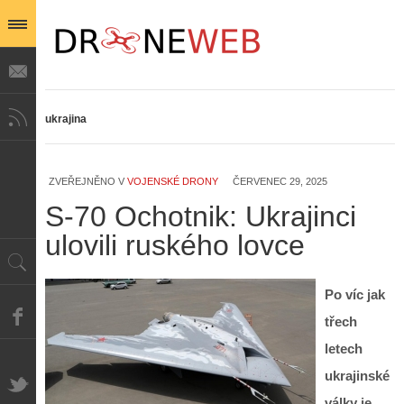
ukrajina
ZVEŘEJNĚNO V
VOJENSKÉ DRONY
ČERVENEC 29, 2025
S-70 Ochotnik: Ukrajinci
ulovili ruského lovce
Po víc jak
třech
letech
ukrajinské
války je