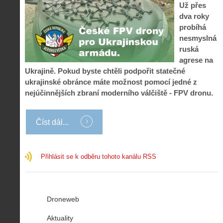
Už přes
dva roky
probíhá
nesmyslná
ruská
agrese na
Ukrajině. Pokud byste chtěli podpořit statečné
ukrajinské obránce máte možnost pomocí jedné z
nejúčinnějších zbraní moderního válčiště - FPV dronu.
Číst dál...
Přihlásit se k odběru tohoto kanálu RSS
Droneweb
Aktuality