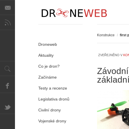
Konstrukce
/
first
Droneweb
Aktuality
ZVEŘEJNĚNO V
KO
Co je dron?
Závodní
Začínáme
základn
Testy a recenze
Legislativa dronů
Civilní drony
Vojenské drony