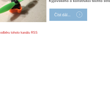
Kyjovského o konstrukci těchto str
Číst dál...
k odběru tohoto kanálu RSS