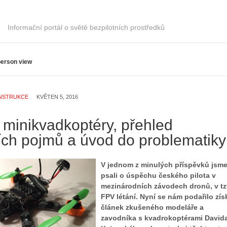
Informační portál o světě bezpilotních prostředků
 person view
NSTRUKCE
KVĚTEN 5, 2016
 minikvadkoptéry, přehled
ích pojmů a úvod do problematiky
V jednom z minulých příspěvků jsm
psali o úspěchu českého pilota v
mezinárodních závodech dronů, v tz
FPV létání. Nyní se nám podařilo zís
článek zkušeného modeláře a
zavodníka s kvadrokoptérami David