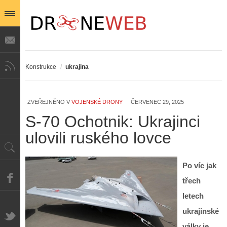
Konstrukce
/
ukrajina
ZVEŘEJNĚNO V
VOJENSKÉ DRONY
ČERVENEC 29, 2025
S-70 Ochotnik: Ukrajinci
ulovili ruského lovce
Po víc jak
třech
letech
ukrajinské
války je