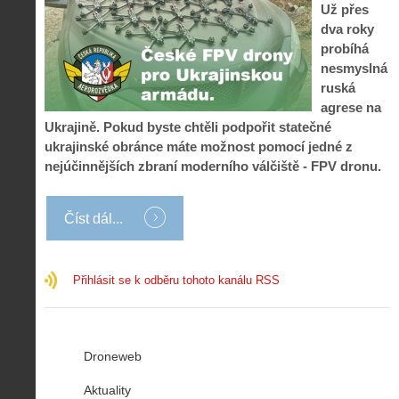
Už přes
dva roky
probíhá
nesmyslná
ruská
agrese na
Ukrajině. Pokud byste chtěli podpořit statečné
ukrajinské obránce máte možnost pomocí jedné z
nejúčinnějších zbraní moderního válčiště - FPV dronu.
Číst dál...
Přihlásit se k odběru tohoto kanálu RSS
Droneweb
Aktuality