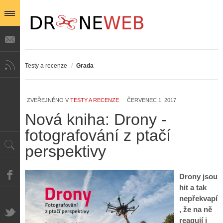
Testy a recenze
/
Grada
ZVEŘEJNĚNO V
TESTY A RECENZE
ČERVENEC 1, 2017
Nová kniha: Drony -
fotografování z ptačí
perspektivy
Drony jsou
hit a tak
nepřekvapí
, že na ně
reagují i