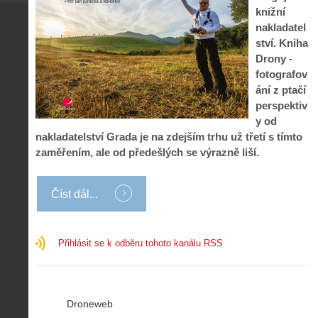
knižní
nakladatel
ství. Kniha
Drony -
fotografov
ání z ptačí
perspektiv
y od
nakladatelství Grada je na zdejším trhu už třetí s tímto
zaměřením, ale od předešlých se výrazně liší.
Číst dál...
Přihlásit se k odběru tohoto kanálu RSS
Droneweb