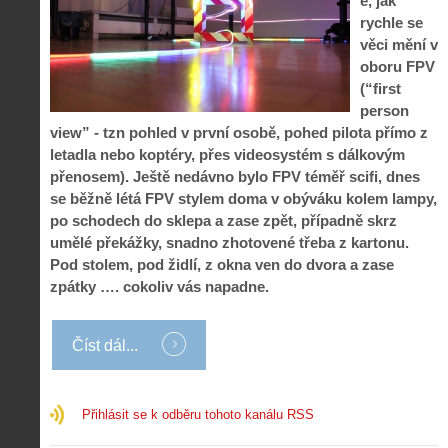
é, jak
rychle se
věci mění v
oboru FPV
(“first
person
view” - tzn pohled v první osobě, pohed pilota přímo z
letadla nebo koptéry, přes videosystém s dálkovým
přenosem). Ještě nedávno bylo FPV téměř scifi, dnes
se běžně létá FPV stylem doma v obýváku kolem lampy,
po schodech do sklepa a zase zpět, případně skrz
umělé překážky, snadno zhotovené třeba z kartonu.
Pod stolem, pod židlí, z okna ven do dvora a zase
zpátky …. cokoliv vás napadne.
Číst dál...
Přihlásit se k odběru tohoto kanálu RSS