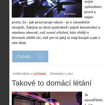
svým
způsobem
první a
nejen
proto, že - jak prozrazuje název - je o závodních
strojích. Zabývá se dost podrobně i jejich konstrukcí a
stavbou obecně, což ocení všichni, kdo chtějí o
dronech vědět víc, než jen to jaký si mají koupit a jak s
ním létat.
Číst dál...
ZVEŘEJNĚNO V
ZAČÍNÁME
ČERVENEC 5, 2017
Takové to domácí létání
Je
neuvěřiteln