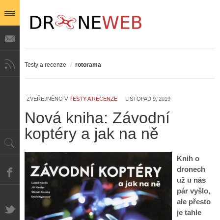
Testy a recenze
/
rotorama
ZVEŘEJNĚNO V
TESTY A RECENZE
LISTOPAD 9, 2019
Nová kniha: Závodní
koptéry a jak na ně
Knih o
dronech
už u nás
pár vyšlo,
ale přesto
je tahle