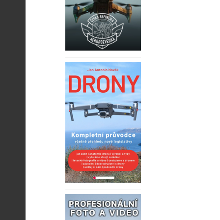
Read mo
Read mo
29-02-2016 Hi
Vítek Novák
05-08-2016 Hi
Vítek Novák