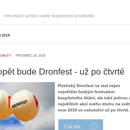
i
o
á
r
l
i
Informační portál o světě bezpilotních prostředků
:
e
Z
d
a
r
t 2019
č
o
í
n
n
ů
á
:
UALITY
PROSINEC 16, 2018
m
1
e
.
opět bude Dronfest - už po čtvrté
s
N
d
e
Plzeňský Dronfest se stal nejen
r
p
největším českým festivalem
o
r
bezpilotního létání, ale také jednou 
n
á
největších akcí svého druhu na svět
y
v
roce 2019 se uskuteční už po čtvrté.
:
e
3
m
.
z
Číst dál...
Z
a