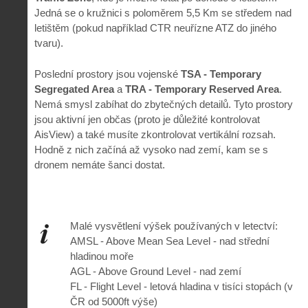
Jedná se o kružnici s poloměrem 5,5 Km se středem nad
letištěm (pokud například CTR neuřízne ATZ do jiného
tvaru).
Poslední prostory jsou vojenské
TSA - Temporary
Segregated Area
a
TRA - Temporary Reserved Area
.
Nemá smysl zabíhat do zbytečných detailů. Tyto prostory
jsou aktivní jen občas (proto je důležité kontrolovat
AisView) a také musíte zkontrolovat vertikální rozsah.
Hodně z nich začíná až vysoko nad zemí, kam se s
dronem nemáte šanci dostat.
Malé vysvětlení výšek používaných v letectví:
AMSL - Above Mean Sea Level - nad střední
hladinou moře
AGL - Above Ground Level - nad zemí
FL - Flight Level - letová hladina v tisíci stopách (v
ČR od 5000ft výše)