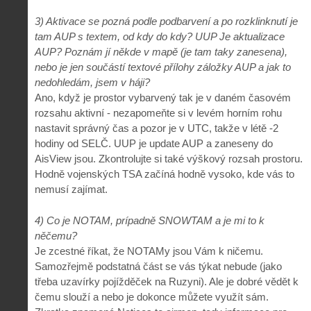
3) Aktivace se pozná podle podbarvení a po rozklinknutí je
tam AUP s textem, od kdy do kdy? UUP Je aktualizace
AUP? Poznám jí někde v mapě (je tam taky zanesena),
nebo je jen součástí textové přílohy záložky AUP a jak to
nedohledám, jsem v háji?
Ano, když je prostor vybarvený tak je v daném časovém
rozsahu aktivní - nezapomeňte si v levém horním rohu
nastavit správný čas a pozor je v UTC, takže v létě -2
hodiny od SELČ. UUP je update AUP a zaneseny do
AisView jsou. Zkontrolujte si také výškový rozsah prostoru.
Hodně vojenských TSA začíná hodně vysoko, kde vás to
nemusí zajímat.
4) Co je NOTAM, prípadně SNOWTAM a je mi to k
něčemu?
Je zcestné říkat, že NOTAMy jsou Vám k ničemu.
Samozřejmě podstatná část se vás týkat nebude (jako
třeba uzavírky pojížděček na Ruzyni). Ale je dobré vědět k
čemu slouží a nebo je dokonce můžete využít sám.