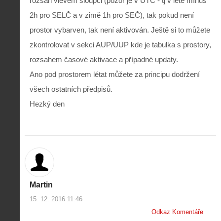
rozsah vlevém sloupci (pozor je v UTC - tj v létě mínus
2h pro SELČ a v zimě 1h pro SEČ), tak pokud není
prostor vybarven, tak není aktivován. Ještě si to můžete
zkontrolovat v sekci AUP/UUP kde je tabulka s prostory,
rozsahem časové aktivace a případné updaty.
Ano pod prostorem létat můžete za principu dodržení
všech ostatních předpisů.
Hezký den
Martin
15. 12. 2016 11:46
Odkaz Komentáře