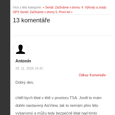
Více z této kategorie:
« Seriál: Začínáme s drony: 4. Výhody a zrady
GPS
Seriál: Začínáme s drony 5. První let »
13 komentáře
Antonín
29. 11. 2016 14:41
Odkaz Komentáře
Dobrý den,
chtěl bych létat v létě v prostoru TSA. Jestli to mám
dobře nastavený AisView, tak to nemám přes léto
vybarvený a můžu tedy bezpečně létat nad tímto