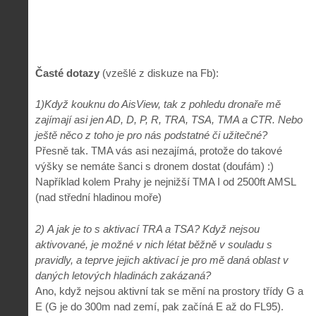
Časté dotazy
(vzešlé z diskuze na Fb):
1)Když kouknu do AisView, tak z pohledu dronaře mě
zajímají asi jen AD, D, P, R, TRA, TSA, TMA a CTR. Nebo
ještě něco z toho je pro nás podstatné či užitečné?
Přesně tak. TMA vás asi nezajímá, protože do takové
výšky se nemáte šanci s dronem dostat (doufám) :)
Například kolem Prahy je nejnižší TMA I od 2500ft AMSL
(nad střední hladinou moře)
2) A jak je to s aktivací TRA a TSA? Když nejsou
aktivované, je možné v nich létat běžně v souladu s
pravidly, a teprve jejich aktivací je pro mě daná oblast v
daných letových hladinách zakázaná?
Ano, když nejsou aktivní tak se mění na prostory třídy G a
E (G je do 300m nad zemí, pak začíná E až do FL95).