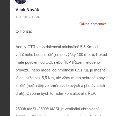
Vítek Novák
1. 4. 2017 12:46
Odkaz Komentáře
to Honza:
Ano, v CTR ve vzdálenosti minimálně 5,5 Km od
vztažného bodu letiště jen do výšky 100 metrů. Pokud
máte povolení od ÚCL nebo ŘLP (Řízení letového
provozu) nebo model do hmotnosti 0,91 Kg, je možné
létat i blíže než 5,5 Km, ale vždy mimo ochrané zóny
letiště (nejčastěji ve směru vzletových a přistávacích
drah). Osobně bych to raději konzultoval s ŘLP.
2500ft AMSL/3500ft AMSL je vertikální ohraničení