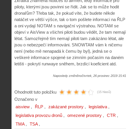
Zkratka znamená Notices to airmen, tedy informace pro
piloty, kterými jsou povinni se řídit. Jak se to může hodit
dronařům? Třeba tak, že pokud víte, že budete někde
natáčet ve větší výšce, tak o tom pošlete informaci na ŘLP
a oni vydají NOTAM s navigační výstrahou. NOTAM se
objeví v AisView a všichni piloti budou vědět, že tam nemají
létat. Samozřejmě tím nemají piloti tam zakázáno létat, ale
jsou o nebezpečí informováni. SNOWTAM vám k ničemu
není (nebo mě nenapadá k čemu by byl), jedná se o
veškeré informace spojené se zimním počasím na daném
letišti - pokrytí runwaye sněhem, brzdící koeficient atd.
Naposledy změněnočtvrtek, 26 prosinec 2019 15:41
Ohodnotit tuto položku
(15 hlasů)
Označeno v
aisview
ŘLP
zakázané prostory
legislativa
legislativa provozu dronů
omezené prostory
CTR
TMA
TSA