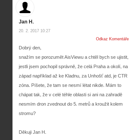
Jan H.
20. 2. 2017 10:27
Odkaz Komentáře
Dobrý den,
snažím se porozumět AisViewu a chtěl bych se ujistit,
jestli jsem pochopil správně, že celá Praha a okolí, na
západ například až ke Kladnu, za Unhošť atd, je CTR
zóna. Píšete, že tam se nesmí létat nikde. Mám to
chápat tak, že v celé téhle oblasti si ani na zahradě
nesmím dron zvednout do 5. metrů a kroužit kolem
stromu?
Děkuji Jan H.