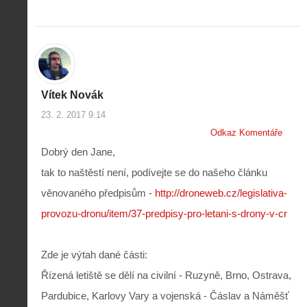
Vítek Novák
23. 2. 2017 9:14
Odkaz Komentáře
Dobrý den Jane,
tak to naštěstí není, podívejte se do našeho článku
věnovaného předpisům -
http://droneweb.cz/legislativa-
provozu-dronu/item/37-predpisy-pro-letani-s-drony-v-cr
Zde je výtah dané části:
Řízená letiště se dělí na civilní - Ruzyně, Brno, Ostrava,
Pardubice, Karlovy Vary a vojenská - Čáslav a Náměšť