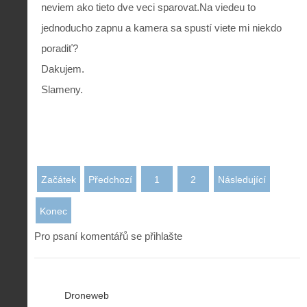
neviem ako tieto dve veci sparovat.Na viedeu to
jednoducho zapnu a kamera sa spustí viete mi niekdo
poradiť?
Dakujem.
Slameny.
Začátek
Předchozí
1
2
Následující
Konec
Pro psaní komentářů se přihlašte
Droneweb