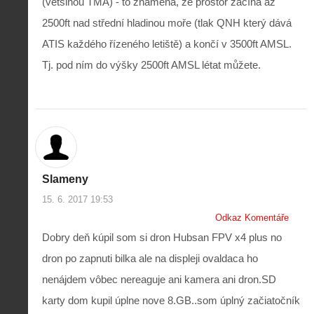
(většinou TMA) - to znamená, že prostor začíná až
2500ft nad střední hladinou moře (tlak QNH který dává
ATIS každého řízeného letiště) a končí v 3500ft AMSL.
Tj. pod ním do výšky 2500ft AMSL létat můžete.
Slameny
15. 6. 2017 19:53
Odkaz Komentáře
Dobry deň kúpil som si dron Hubsan FPV x4 plus no
dron po zapnuti bilka ale na displeji ovaldaca ho
nenájdem vôbec nereaguje ani kamera ani dron.SD
karty dom kupil úplne nove 8.GB..som úplný začiatočník