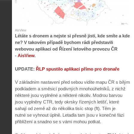
AisView
Létáte s dronem a nejste si přesně jisti, kde smíte a kde
ne? V takovém případě bychom rádi představili
webovou aplikaci od Řízení letového provozu ČR
-
AisView
.
UPDATE:
ŘLP spustilo aplikaci přímo pro dronaře
V základním nastavení před sebou vidíte mapu ČR s bílým
podkladem a směsicí podivných mnohoúhelníků, z nichž
některé jsou vyplněné a některé nikoliv. Modrou barvou
jsou vyplněny CTR, tedy okrsky řízených letišť, které
sahají od země až do několika tisíc stop (ft). Těm je
nutné se vyhnout úplně. Letadla tam jsou v konečné fázi
přiblížení a snadno se s vámi mohou potkat.