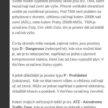
Světle modré vyplněné prostory okolo jsou tzv. TMA, které
nezačínají nad zemí ale výše. Přesné vertikální ohraničení
uvidíte po rozkliknutí prostoru. Pod TMA není problém se
pohybovat s dronem, většinou začínají kolem 1000ft nad
zemí (AGL), nebo kolem Prahy 2500ft AMSL. TMA je
označeno čísly, čím větší číslo, tím je prostor dál od letiště
a začíná výše.
Co by dronaře mělo naopak zajímat velmi, jsou prostory
typu
D - Dangerous
(nebezpečné), kde sice možné létat
je, ale je to nebezpečné, například se jedná o plynové
kompresorové stanice, které čas od času vypouští plyn. V
AisView označeno žlutou výplní.
A ještě důležitější je prostor typu
P - Prohibited
(zakázaný). Kde se létat nesmí vůbec a většinou začínají
už od země. Může se jednat například o jaderné elektrárny,
skladiště trhavin a podobně. V AisView označeny červěně.
Kolem malých neřízených letišť je tzv.
ATZ - Aerodrome
Traffic Zone
, kde je možné létat po dohodě s letištěm.