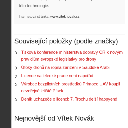
této technologie.
Internetová stránka:
www.viteknovak.cz
Z
Související položky (podle značky)
h
i
Tisková konference ministerstva dopravy ČR k novým
S
s
A
e
pravidlům evropské legislativy pro drony
t
i
r
o
Útoky dronů na ropná zařízení v Saudské Arábii
s
i
r
V
á
Licence na letecké práce není napořád
i
i
l
e
Výrobce bezpilotních prostředků Primoco UAV koupil
e
:
d
neveřejné letiště Písek
w
Z
P
r
-
a
ř
o
Deník uchazeče o licenci: 7. Trochu delší happyend
p
č
e
n
o
í
d
ů
m
n
p
:
Nejnovější od Vítek Novák
o
á
i
1
c
m
s
.