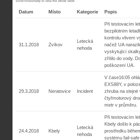
Datum
Místo
Kategorie
Popis
Při testovacím letu
bezpilotním leta
kontrolu vlivem v
Letecká
31.1.2018
Zvíkov
načež UA narazil
nehoda
vyskytující skalk
zřítilo do vody. 
poškození UA.
V čase16:05 ohlá
EXS88Y, v polo
29.3.2018
Neratovice
Incident
zhruba na stejné 
čtyřmotorový dro
metr v průměru.
Při testovacím let
Kbely došlo k pád
Letecká
24.4.2018
Kbely
prostředku běhe
nehoda
systému fail-safe 