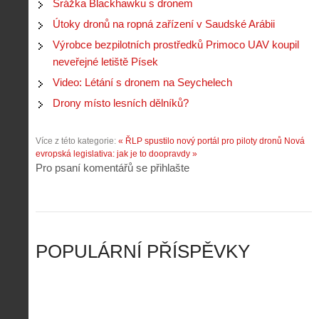
n
e
Srážka Blackhawku s dronem
y
N
í
s
p
e
Útoky dronů na ropná zařízení v Saudské Arábii
k
d
r
p
k
r
Výrobce bezpilotních prostředků Primoco UAV koupil
o
r
a
o
neveřejné letiště Písek
l
á
ž
n
é
v
Video: Létání s dronem na Seychelech
d
y
t
e
é
:
á
Drony místo lesních dělníků?
m
h
3
n
z
o
.
í
a
p
Z
Více z této kategorie:
« ŘLP spustilo nový portál pro piloty dronů
Nová
s
p
i
á
evropská legislativa: jak je to doopravdy »
d
o
l
k
Pro psaní komentářů se přihlašte
r
m
o
l
o
e
t
a
n
n
a
d
y
u
d
y
v
t
r
ř
Č
ý
o
í
POPULÁRNÍ PŘÍSPĚVKY
R
…
n
z
u
…