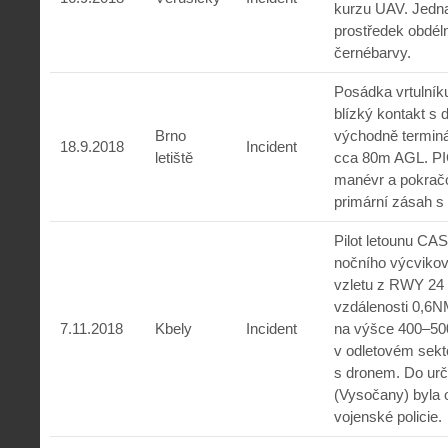
kurzu UAV. Jednal
prostředek obdél
černébarvy.
Posádka vrtulník
blízký kontakt s
Brno
východně termin
18.9.2018
Incident
letiště
cca 80m AGL. PI
manévr a pokračo
primární zásah 
Pilot letounu CA
nočního výcvikové
vzletu z RWY 24
vzdálenosti 0,6
7.11.2018
Kbely
Incident
na výšce 400–500f
v odletovém sekto
s dronem. Do urč
(Vysočany) byla 
vojenské policie.