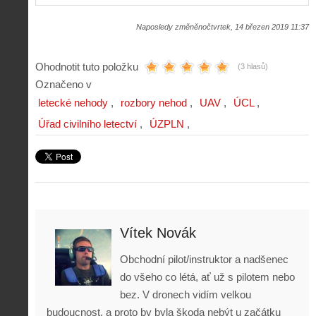
Naposledy změněnočtvrtek, 14 březen 2019 11:37
Ohodnotit tuto položku
(3 hlasů)
Označeno v
letecké nehody
rozbory nehod
UAV
ÚCL
Úřad civilního letectví
ÚZPLN
Vítek Novák
Obchodní pilot/instruktor a nadšenec
do všeho co létá, ať už s pilotem nebo
bez. V dronech vidím velkou
budoucnost, a proto by byla škoda nebýt u začátku