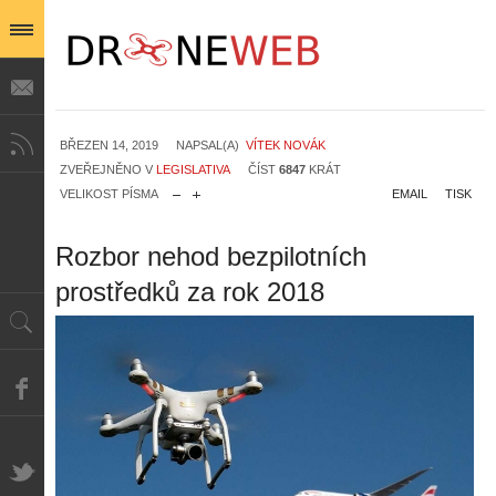
BŘEZEN 14, 2019
NAPSAL(A)
VÍTEK NOVÁK
ZVEŘEJNĚNO V
LEGISLATIVA
ČÍST
6847
KRÁT
VELIKOST PÍSMA
EMAIL
TISK
Rozbor nehod bezpilotních
prostředků za rok 2018