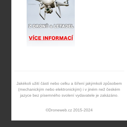
Jakékoli užití částí nebo celku a šíření jakýmkoli způsobem
(mechanickým nebo elektronickým) i v jiném než českém
jazyce bez písemného svolení vydavatele je zakázáno.
©Droneweb.cz 2015-2024