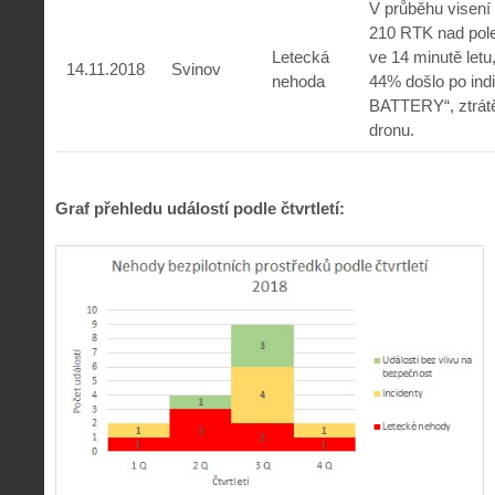
V průběhu visení
210 RTK nad pol
Letecká
ve 14 minutě letu,
14.11.2018
Svinov
nehoda
44% došlo po ind
BATTERY“, ztrátě
dronu.
Graf přehledu událostí podle čtvrtletí: