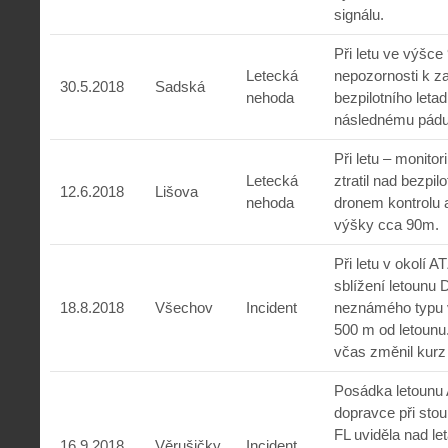
signálu.
Při letu ve výšce
Letecká
nepozornosti k z
30.5.2018
Sadská
nehoda
bezpilotního leta
následnému pádu
Při letu – monitor
Letecká
ztratil nad bezpil
12.6.2018
Lišova
nehoda
dronem kontrolu 
výšky cca 90m.
Při letu v okolí 
sblížení letounu
18.8.2018
Všechov
Incident
neznámého typu
500 m od letounu.
včas změnil kurz 
Posádka letounu 
dopravce při sto
FL uviděla nad l
16.9.2018
Věrušičky
Incident