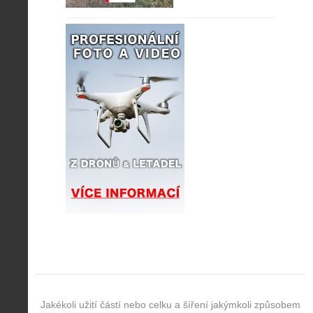
Jakékoli užití částí nebo celku a šíření jakýmkoli způsobem