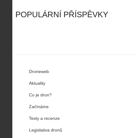
d
y
v
t
r
ř
Č
ý
o
í
POPULÁRNÍ PŘÍSPĚVKY
R
…
n
z
u
…
Droneweb
Aktuality
Co je dron?
Začínáme
Testy a recenze
Legislativa dronů