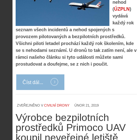
nehod
(
ÚZPLN
)
vydává
každý rok
seznam všech incidentů a nehod spojených s
provozem pilotovaných a bezpilotních prostředků.
Všichni piloti letadel prochází každý rok školením, kde
se s nehodami seznámí. U dronů to tak zatím není, ale v
rámci našeho článku si tyto události můžete sami
prostudovat a doufejme, se z nich i poučit.
Číst dál...
Z
h
i
S
s
ZVEŘEJNĚNO V
CIVILNÍ DRONY
ÚNOR 21, 2019
A
e
t
i
r
Výrobce bezpilotních
o
s
i
r
prostředků Primoco UAV
V
á
i
i
l
koupil neveřejné letiště
e
e
: