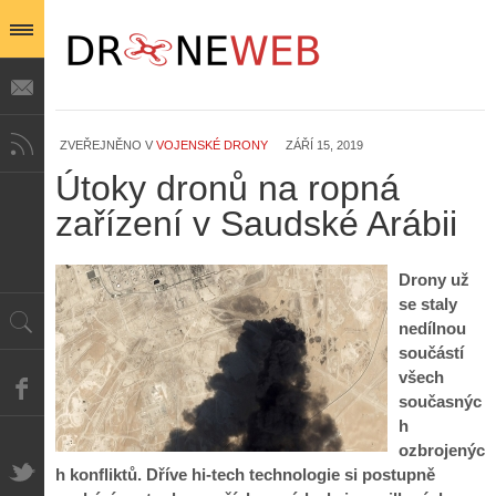
ZVEŘEJNĚNO V
VOJENSKÉ DRONY
ZÁŘÍ 15, 2019
Útoky dronů na ropná
zařízení v Saudské Arábii
Drony už
se staly
nedílnou
součástí
všech
současnýc
h
ozbrojenýc
h konfliktů. Dříve hi-tech technologie si postupně