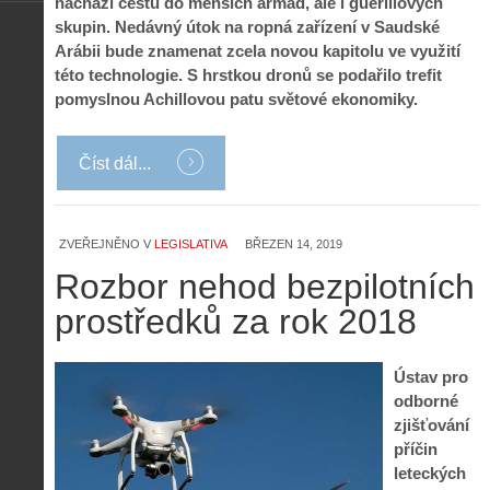
nachází cestu do menších armád, ale i guerillových
skupin. Nedávný útok na ropná zařízení v Saudské
Arábii bude znamenat zcela novou kapitolu ve využití
této technologie. S hrstkou dronů se podařilo trefit
pomyslnou Achillovou patu světové ekonomiky.
Číst dál...
ZVEŘEJNĚNO V
LEGISLATIVA
BŘEZEN 14, 2019
Rozbor nehod bezpilotních
prostředků za rok 2018
Ústav pro
odborné
zjišťování
příčin
leteckých