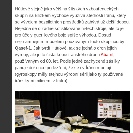
Hútíové stejně jako většina šítských vzbouřeneckých
skupin na Blízkém východě využívá štědrosti Íránu, který
se vývojem bezpilotních prostředků zabývá už delší dobou.
Nejedná se o žádné sofistikované hi-tech stroje, ale to je
pro účely guerillového boje spíše výhodou. Dosud
nejznámnějším modelem používaným touto skupinou byl
Qasef-1
. Jak tvrdí Hútíové, tak se jedná o dron jejich
výroby, ale je to čistá kopie íránského dronu
Ababil
,
používaným od 80. let. Podle jedné zachycené zásilky
panuje dokonce podezření, že se i v Íránu montují
(gyroskopy měly stejnou výrobní sérii jako ty používané
íránskými milicemi v Iráku).