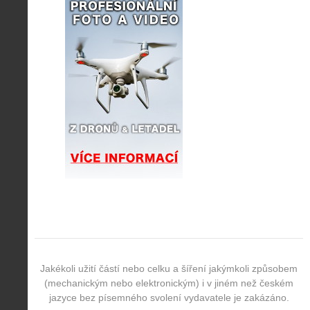
Jakékoli užití částí nebo celku a šíření jakýmkoli způsobem
(mechanickým nebo elektronickým) i v jiném než českém
jazyce bez písemného svolení vydavatele je zakázáno.