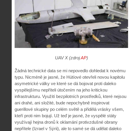
UAV X (zdroj
AP
)
Žádná technické data se mi nepovedlo dohledat k novému
typu. Nicméně je jasné, že Hútíové otevřeli novou kapitolu
asymetrické války ve které se dá bojovat proti daleko
vyspělejšímu nepříteli útočením na jeho kritickou
infrastrukturu. Využití bezpilotních prostředků, které nejsou
ani drahé, ani složité, bude nepochybně inspirovat
guerillové skupiny po celém světě a přidělá vrásky všem,
kteří proti nim bojují. Už teď je jasné, že vyspělé státy
využívají hejna dronů k oklamání protivzdušné obrany
nepřítele (Izrael v Sýrii), ale to samé se dá udělat daleko