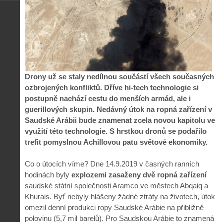
Drony už se staly nedílnou součástí všech současných
ozbrojených konfliktů. Dříve hi-tech technologie si
postupně nachází cestu do menších armád, ale i
guerillových skupin. Nedávný útok na ropná zařízení v
Saudské Arábii bude znamenat zcela novou kapitolu ve
využití této technologie. S hrstkou dronů se podařilo
trefit pomyslnou Achillovou patu světové ekonomiky.
Co o útocích víme? Dne 14.9.2019 v časných ranních
hodinách byly
explozemi zasaženy dvě ropná zařízení
saudské státní společnosti Aramco ve městech Abqaiq a
Khurais. Byť nebyly hlášeny žádné ztráty na životech, útok
omezil denní produkci ropy Saudské Arábie na přibližně
polovinu (5,7 mil barelů). Pro Saudskou Arábie to znamená