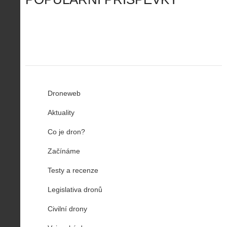
n
z
u
…
Droneweb
Aktuality
Co je dron?
Začínáme
Testy a recenze
Legislativa dronů
Civilní drony