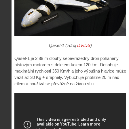
Qasef-1 (zdroj
DVIDS
)
Qasef-1 je 2,88 m dlouhý sebevražedný dron poháněný
pístovým motorem s doletem kolem 120 km. Dosahuje
maximální rychlosti 350 Km/h a jeho výbušná hlavice může
vážit až 30 Kg + šrapnely. Vybuchuje přibližně 20 m nad
cílem a používá se převážně na živou sílu.