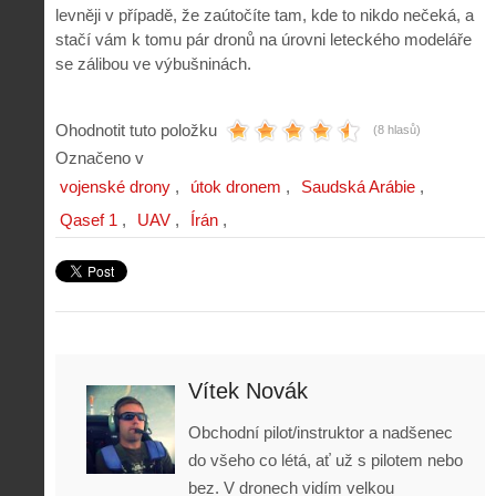
levněji v případě, že zaútočíte tam, kde to nikdo nečeká, a
stačí vám k tomu pár dronů na úrovni leteckého modeláře
se zálibou ve výbušninách.
Ohodnotit tuto položku
(8 hlasů)
Označeno v
vojenské drony
útok dronem
Saudská Arábie
Qasef 1
UAV
Írán
Vítek Novák
Obchodní pilot/instruktor a nadšenec
do všeho co létá, ať už s pilotem nebo
bez. V dronech vidím velkou