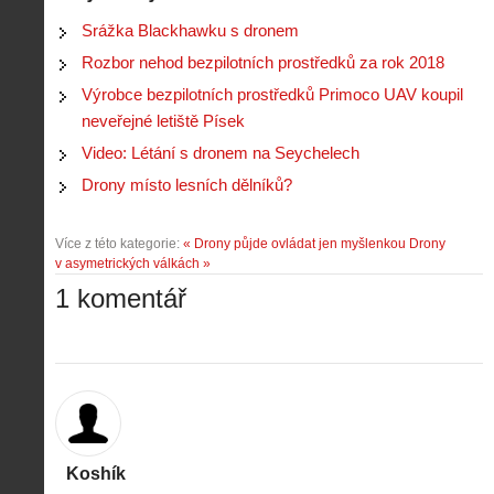
Srážka Blackhawku s dronem
Rozbor nehod bezpilotních prostředků za rok 2018
Výrobce bezpilotních prostředků Primoco UAV koupil
neveřejné letiště Písek
Video: Létání s dronem na Seychelech
Drony místo lesních dělníků?
Více z této kategorie:
« Drony půjde ovládat jen myšlenkou
Drony
Z
v asymetrických válkách »
h
1 komentář
i
S
s
A
e
t
i
r
o
s
i
r
V
á
i
i
l
e
e
:
d
w
Z
P
r
Koshík
-
a
ř
o