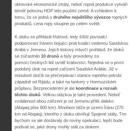
obrovské ekonomické ztráty, neboť ropná produkce vytváří
téměř polovinu HDP této pouštní země. A vzhledem k
tomu, že se jedná o
druhého největšího vývozce
ropných
produktů, cena ropy stoupne po celém světě.
K útoku se přihlásili Hútíové, tedy šítští povstalci
podporovaní Iránem bojující proti koalici vedenou Saudskou
Arábii v Jemenu. Jejich tiskový mluvčí prohlásil, že útoků
se zúčastnilo
10 dronů
a byly provedeny za
pomoci čestných lidí uvnitř království. Nejedná se o první
podobný útok na ropné zařízení Saudské Arábie. Již v
minulosti útočili na přečerpávací stanice ropného potrubí
západně od Rijádu, a také na tankery v Hormuzském
průplavu. Bezprecedentní je ale
koordinace a rozsah
těchto útoků
. Velkou otázkou je také provedení. Neboť
vzdálenost obou zařízení je od Jemenu příliš daleko
(Abqaiq přes 800 km). Mnohem blíže je území Íránu (270
km od Abqaiq), kterého z útoku obviňují Spojené státy. Tím
bychom se ale dostávaly do roviny spekulací, lepší bude
podívat se, jaké drony mohly stát za útokem.