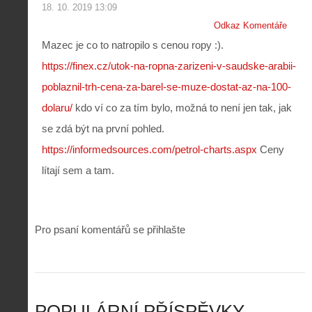
p
č
e
n
18. 10. 2019 13:09
o
í
d
ů
Odkaz Komentáře
m
n
p
:
o
á
Mazec je co to natropilo s cenou ropy :).
i
1
c
m
s
.
https://finex.cz/utok-na-ropna-zarizeni-v-saudske-arabii-
n
e
y
N
í
s
poblaznil-trh-cena-za-barel-se-muze-dostat-az-na-100-
p
e
k
d
r
p
dolaru/
kdo ví co za tím bylo, možná to není jen tak, jak
k
r
o
r
a
o
l
á
se zdá být na první pohled.
ž
n
é
v
d
y
https://informedsources.com/petrol-charts.aspx
Ceny
t
e
é
:
á
m
lítají sem a tam.
h
3
n
z
o
.
í
a
p
Z
s
p
i
á
d
o
l
k
Pro psaní komentářů se přihlašte
r
m
o
l
o
e
t
a
n
n
a
d
y
u
d
y
v
t
r
ř
Č
ý
o
í
POPULÁRNÍ PŘÍSPĚVKY
R
…