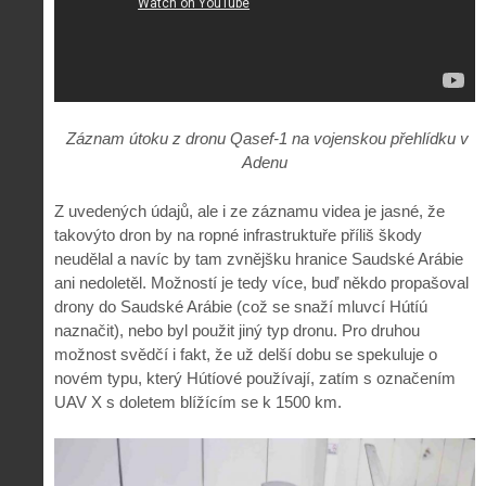
Záznam útoku z dronu Qasef-1 na vojenskou přehlídku v
Adenu
Z uvedených údajů, ale i ze záznamu videa je jasné, že
takovýto dron by na ropné infrastruktuře příliš škody
neudělal a navíc by tam zvnějšku hranice Saudské Arábie
ani nedoletěl. Možností je tedy více, buď někdo propašoval
drony do Saudské Arábie (což se snaží mluvcí Hútíú
naznačit), nebo byl použit jiný typ dronu. Pro druhou
možnost svědčí i fakt, že už delší dobu se spekuluje o
novém typu, který Hútíové používají, zatím s označením
UAV X s doletem blížícím se k 1500 km.