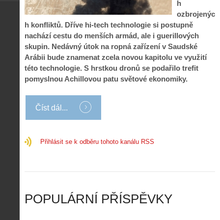
h
p
:
o
á
i
1
ozbrojenýc
c
m
s
.
h konfliktů. Dříve hi-tech technologie si postupně
n
e
y
N
nachází cestu do menších armád, ale i guerillových
í
s
p
e
k
d
skupin. Nedávný útok na ropná zařízení v Saudské
r
p
k
r
Arábii bude znamenat zcela novou kapitolu ve využití
o
r
a
o
této technologie. S hrstkou dronů se podařilo trefit
l
á
ž
n
é
v
pomyslnou Achillovou patu světové ekonomiky.
d
y
t
e
é
:
á
m
h
3
n
z
Číst dál...
o
.
í
a
p
Z
s
p
i
á
d
o
l
k
Přihlásit se k odběru tohoto kanálu RSS
r
m
o
l
o
e
t
a
n
n
a
d
y
u
d
y
v
t
r
ř
Č
ý
o
í
POPULÁRNÍ PŘÍSPĚVKY
R
…
n
z
u
…