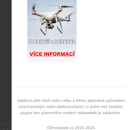
Jakékoli užití částí nebo celku a šíření jakýmkoli způsobem
(mechanickým nebo elektronickým) i v jiném než českém
jazyce bez písemného svolení vydavatele je zakázáno.
©Droneweb.cz 2015-2024