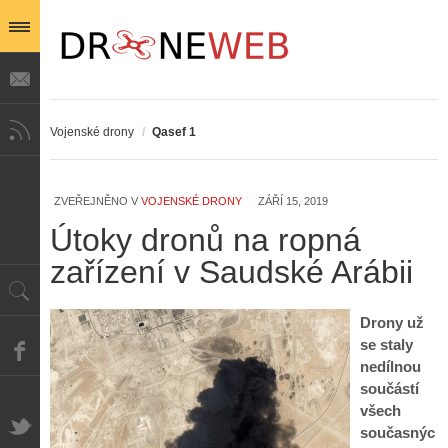
Vojenské drony
/
Qasef 1
Z
ZVEŘEJNĚNO V
VOJENSKÉ DRONY
ZÁŘÍ 15, 2019
h
i
Útoky dronů na ropná
S
s
A
e
zařízení v Saudské Arábii
t
i
r
o
s
i
r
V
á
i
Drony už
i
l
e
se staly
e
:
d
nedílnou
w
Z
P
r
součástí
-
a
ř
o
p
č
všech
e
n
o
í
současnýc
d
ů
m
n