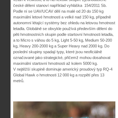
české dělení stanoví například vyhláška
154/2011 Sb.
Podle ní se UAV/UCAV dělí na malé od 20 do 150 kg
maximální letové hmotnosti a velké nad 150 kg, případně
autonomní létající systémy bez ohledu na letovou hmotnost
letadla. Globálně se obvykle používá především dělení do
pěti hmotnostních skupin podle startovní hmotnosti letadla,
a to Micro s váhou do 5 kg, Light 5-50 kg, Medium 50-200
kg, Heavy 200-2000 kg a Super Heavy nad 2000 kg. Do
poslední skupiny spadají typy, které jsou neoficiálně
označované jako strategické, přičemž mohou dosahovat
maximální startovní hmotnosti až kolem 5000 kg.
V nejtěžší skupině dominuje americký proudový typ RQ-4
Global Hawk o hmotnosti 12 000 kg a rozpětí přes 13
metrů.