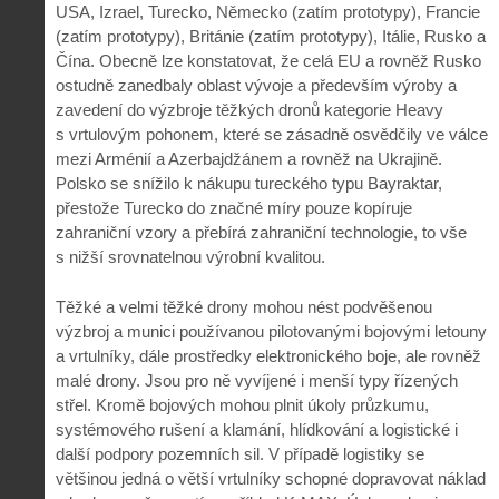
USA, Izrael, Turecko, Německo (zatím prototypy), Francie
(zatím prototypy), Británie (zatím prototypy), Itálie, Rusko a
Čína. Obecně lze konstatovat, že celá EU a rovněž Rusko
ostudně zanedbaly oblast vývoje a především výroby a
zavedení do výzbroje těžkých dronů kategorie Heavy
s vrtulovým pohonem, které se zásadně osvědčily ve válce
mezi Arménií a Azerbajdžánem a rovněž na Ukrajině.
Polsko se snížilo k nákupu tureckého typu Bayraktar,
přestože Turecko do značné míry pouze kopíruje
zahraniční vzory a přebírá zahraniční technologie, to vše
s nižší srovnatelnou výrobní kvalitou.
Těžké a velmi těžké drony mohou nést podvěšenou
výzbroj a munici používanou pilotovanými bojovými letouny
a vrtulníky, dále prostředky elektronického boje, ale rovněž
malé drony. Jsou pro ně vyvíjené i menší typy řízených
střel. Kromě bojových mohou plnit úkoly průzkumu,
systémového rušení a klamání, hlídkování a logistické i
další podpory pozemních sil. V případě logistiky se
většinou jedná o větší vrtulníky schopné dopravovat náklad