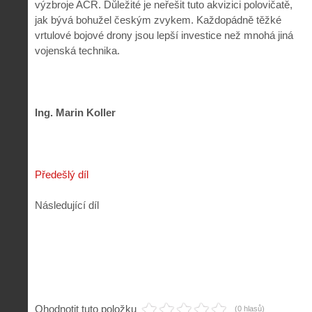
výzbroje AČR. Důležité je neřešit tuto akvizici polovičatě,
jak bývá bohužel českým zvykem. Každopádně těžké
vrtulové bojové drony jsou lepší investice než mnohá jiná
vojenská technika.
Ing. Marin Koller
Předešlý díl
Následující díl
Ohodnotit tuto položku
(0 hlasů)