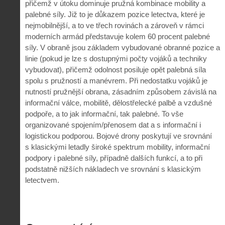
přičemž v útoku dominuje pružná kombinace mobility a
palebné síly. Již to je důkazem pozice letectva, které je
nejmobilnější, a to ve třech rovinách a zároveň v rámci
moderních armád představuje kolem 60 procent palebné
síly. V obraně jsou základem vybudované obranné pozice a
linie (pokud je lze s dostupnými počty vojáků a techniky
vybudovat), přičemž odolnost posiluje opět palebná síla
spolu s pružností a manévrem. Při nedostatku vojáků je
nutností pružnější obrana, zásadním způsobem závislá na
informační válce, mobilitě, dělostřelecké palbě a vzdušné
podpoře, a to jak informační, tak palebné. To vše
organizované spojením/přenosem dat a s informační i
logistickou podporou. Bojové drony poskytují ve srovnání
s klasickými letadly široké spektrum mobility, informační
podpory i palebné síly, případně dalších funkcí, a to při
podstatně nižších nákladech ve srovnání s klasickým
letectvem.