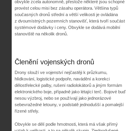
obvykle zcela autonomně, přestože některé jsou schopné
provést celou misi bez zásahu operátora. Většina typů
současných dronů střední a větší velikosti je ovládána
z dvoumístných pozemních stanovišť, která tvoří součást
systémové dodávky i ceny. Obvykle se dodává mobilní
stanoviště na několik dronů.
Členění vojenských dronů
Drony slouží ve vojenství nejčastěji k průzkumu,
hlídkování, logistické podpoře, navádění a korekci
dělostřelecké palby, rušení radiolokátorů a jiným formám
elektronického boje, případně jako létající terč. Bojové buď
nesou výzbroj, nebo se používají jako jednorázové
sebevražedné letouny, v podstatě jednodušší a pomalejší
řízené střely.
Obvykle se dělí podle hmotnosti, která má však přímý
vztah k velikosti, a to na několik skupin. Zjednodušené