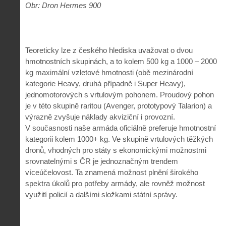
Obr: Dron Hermes 900
Teoreticky lze z českého hlediska uvažovat o dvou
hmotnostních skupinách, a to kolem 500 kg a 1000 – 2000
kg maximální vzletové hmotnosti (obě mezinárodní
kategorie Heavy, druhá případně i Super Heavy),
jednomotorových s vrtulovým pohonem. Proudový pohon
je v této skupině raritou (Avenger, prototypový Talarion) a
výrazně zvyšuje náklady akviziční i provozní.
V současnosti naše armáda oficiálně preferuje hmotnostní
kategorii kolem 1000+ kg. Ve skupině vrtulových těžkých
dronů, vhodných pro státy s ekonomickými možnostmi
srovnatelnými s ČR je jednoznačným trendem
víceúčelovost. Ta znamená možnost plnění širokého
spektra úkolů pro potřeby armády, ale rovněž možnost
využití policií a dalšími složkami státní správy.