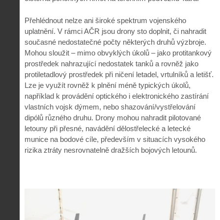
Přehlédnout nelze ani široké spektrum vojenského
uplatnění. V rámci AČR jsou drony sto doplnit, či nahradit
současné nedostatečné počty některých druhů výzbroje.
Mohou sloužit – mimo obvyklých úkolů – jako protitankový
prostředek nahrazující nedostatek tanků a rovněž jako
protiletadlový prostředek při ničení letadel, vrtulníků a letišť.
Lze je využít rovněž k plnění méně typických úkolů,
například k provádění optického i elektronického zastírání
vlastních vojsk dýmem, nebo shazování/vystřelování
dipólů různého druhu. Drony mohou nahradit pilotované
letouny při přesné, navádění dělostřelecké a letecké
munice na bodové cíle, především v situacích vysokého
rizika ztráty nesrovnatelně dražších bojových letounů.