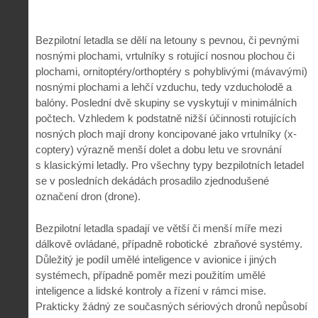
Bezpilotní letadla se dělí na letouny s pevnou, či pevnými
nosnými plochami, vrtulníky s rotující nosnou plochou či
plochami, ornitoptéry/orthoptéry s pohyblivými (mávavými)
nosnými plochami a lehčí vzduchu, tedy vzducholodě a
balóny. Poslední dvě skupiny se vyskytují v minimálních
počtech. Vzhledem k podstatně nižší účinnosti rotujících
nosných ploch mají drony koncipované jako vrtulníky (x-
coptery) výrazně menší dolet a dobu letu ve srovnání
s klasickými letadly. Pro všechny typy bezpilotních letadel
se v posledních dekádách prosadilo zjednodušené
označení dron (drone).
Bezpilotní letadla spadají ve větší či menší míře mezi
dálkově ovládané, případně robotické
zbraňové systémy.
Důležitý je podíl umělé inteligence v avionice i jiných
systémech, případně poměr mezi použitím umělé
inteligence a lidské kontroly a řízení v rámci mise.
Prakticky žádný ze současných sériových dronů nepůsobí