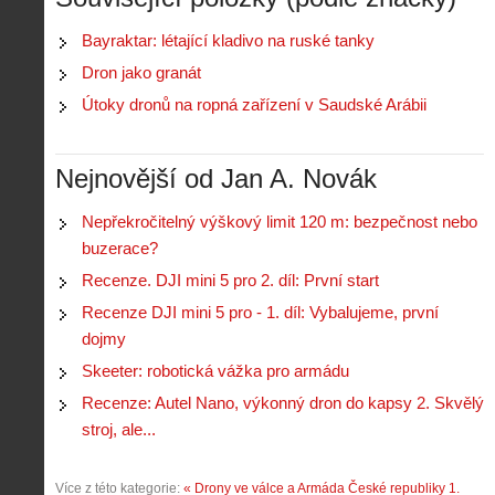
s
A
e
t
Bayraktar: létající kladivo na ruské tanky
i
r
o
s
i
r
Dron jako granát
V
á
i
i
Útoky dronů na ropná zařízení v Saudské Arábii
l
e
e
:
d
w
Z
P
r
-
a
Nejnovější od Jan A. Novák
ř
o
p
č
e
n
o
í
d
ů
Nepřekročitelný výškový limit 120 m: bezpečnost nebo
m
n
p
:
buzerace?
o
á
i
1
c
m
Recenze. DJI mini 5 pro 2. díl: První start
s
.
n
e
y
N
Recenze DJI mini 5 pro - 1. díl: Vybalujeme, první
í
s
p
e
k
d
dojmy
r
p
k
r
o
r
Skeeter: robotická vážka pro armádu
a
o
l
á
ž
n
Recenze: Autel Nano, výkonný dron do kapsy 2. Skvělý
é
v
d
y
t
e
stroj, ale...
é
:
á
m
h
3
n
z
o
.
Více z této kategorie:
« Drony ve válce a Armáda České republiky 1.
í
a