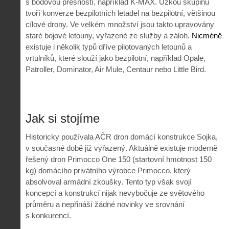
s bodovou přesností, například K-MAX. Úzkou skupinu
tvoří konverze bezpilotních letadel na bezpilotní, většinou
cílové drony. Ve velkém množství jsou takto upravovány
staré bojové letouny, vyřazené ze služby a záloh.
N
icméně
existuje i několik typů dříve pilotovaných letounů a
vrtulníků, které slouží jako bezpilotní, například Opale,
Patroller, Dominator, Air Mule, Centaur nebo Little Bird.
Jak si stojíme
Historicky používala AČR dron domácí konstrukce Sojka,
v současné době již vyřazený. Aktuálně existuje moderně
řešený dron Primocco One 150 (startovní hmotnost 150
kg) domácího privátního výrobce Primocco, který
absolvoval armádní zkoušky. Tento typ však svojí
koncepcí a konstrukcí nijak nevybočuje ze světového
průměru a nepřináší žádné novinky ve srovnání
s konkurencí.