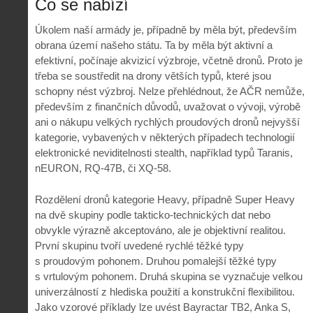
Co se nabízí
Úkolem naší armády je, případně by měla být, především
obrana území našeho státu. Ta by měla být aktivní a
efektivní, počínaje akvizicí výzbroje, včetně dronů. Proto je
třeba se soustředit na drony větších typů, které jsou
schopny nést výzbroj. Nelze přehlédnout, že AČR nemůže,
především z finančních důvodů, uvažovat o vývoji, výrobě
ani o nákupu velkých rychlých proudových dronů nejvyšší
kategorie, vybavených v některých případech technologií
elektronické neviditelnosti stealth, například typů Taranis,
nEURON, RQ-47B, či XQ-58.
Rozdělení dronů kategorie Heavy, případně Super Heavy
na dvě skupiny podle takticko-technických dat nebo
obvykle výrazně akceptováno, ale je objektivní realitou.
První skupinu tvoří uvedené rychlé těžké typy
s proudovým pohonem. Druhou pomalejší těžké typy
s vrtulovým pohonem. Druhá skupina se vyznačuje velkou
univerzálností z hlediska použití a konstrukční flexibilitou.
Jako vzorové příklady lze uvést Bayractar TB2, Anka S,