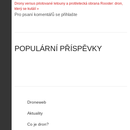
p
Z
Drony versus pilotované letouny a protiletecká obrana
Rooster: dron,
s
p
i
á
který se kutálí »
d
o
l
k
Pro psaní komentářů se přihlašte
r
m
o
l
o
e
t
a
n
n
a
d
y
u
d
y
v
t
r
ř
Č
ý
o
í
POPULÁRNÍ PŘÍSPĚVKY
R
…
n
z
u
…
Droneweb
Aktuality
Co je dron?