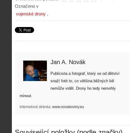
Označeno v
vojenské drony
Jan A. Novák
Publicista a fotograf, který se od dětství 
snaží fotit to, co většina běžných lidí 
nemůže vidět. Drony ho tedy nemohly 
minout. 
Internetová stránka:
www.novakoviny.eu
Z
h
i
Související položky (podle značky)
S