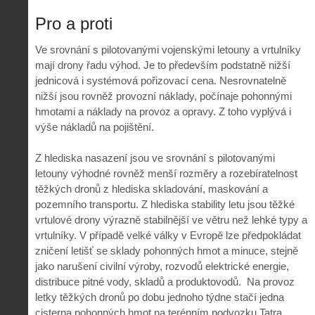
Pro a proti
Ve srovnání s pilotovanými vojenskými letouny a vrtulníky
mají drony řadu výhod. Je to především podstatně nižší
jednicová i systémová pořizovací cena. Nesrovnatelně
nižší jsou rovněž provozní náklady, počínaje pohonnými
hmotami a náklady na provoz a opravy. Z toho vyplývá i
výše nákladů na pojištění.
Z hlediska nasazení jsou ve srovnání s pilotovanými
letouny výhodné rovněž menší rozměry a rozebíratelnost
těžkých dronů z hlediska skladování, maskování a
pozemního transportu. Z hlediska stability letu jsou těžké
vrtulové drony výrazně stabilnější ve větru než lehké typy a
vrtulníky. V případě velké války v Evropě lze předpokládat
zničení letišť se sklady pohonných hmot a minuce, stejně
jako narušení civilní výroby, rozvodů elektrické energie,
distribuce pitné vody, skladů a produktovodů.
Na provoz
letky těžkých dronů po dobu jednoho týdne stačí jedna
cisterna pohonných hmot na terénním podvozku Tatra.