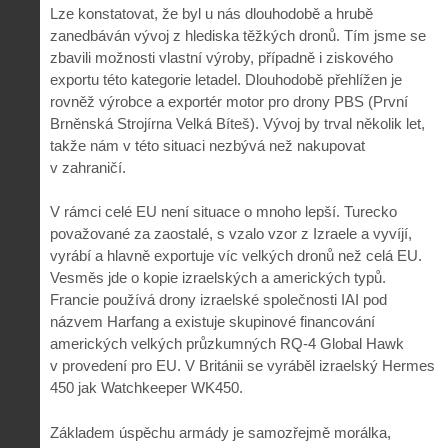
Lze konstatovat, že byl u nás dlouhodobě a hrubě
zanedbáván vývoj z hlediska těžkých dronů. Tím jsme se
zbavili možnosti vlastní výroby, případně i ziskového
exportu této kategorie letadel. Dlouhodobě přehlížen je
rovněž výrobce a exportér motor pro drony PBS (První
Brněnská Strojírna Velká Bíteš). Vývoj by trval několik let,
takže nám v této situaci nezbývá než nakupovat
v zahraničí.
V rámci celé EU není situace o mnoho lepší. Turecko
považované za zaostalé, s vzalo vzor z Izraele a vyvíjí,
vyrábí a hlavně exportuje víc velkých dronů než celá EU.
Vesměs jde o kopie izraelských a amerických typů.
Francie používá drony izraelské společnosti IAI pod
názvem Harfang a existuje skupinové financování
amerických velkých průzkumných RQ-4 Global Hawk
v provedení pro EU. V Británii se vyráběl izraelský Hermes
450 jak Watchkeeper WK450.
Základem úspěchu armády je samozřejmě morálka,