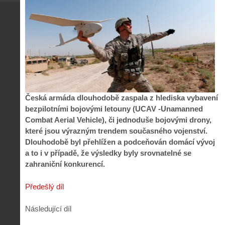
Česká armáda dlouhodobě zaspala z hlediska vybavení
bezpilotními bojovými letouny (UCAV -Unamanned
Combat Aerial Vehicle), či jednoduše bojovými drony,
které jsou výrazným trendem současného vojenství.
Dlouhodobě byl přehlížen a podceňován domácí vývoj
a to i v případě, že výsledky byly srovnatelné se
zahraniční konkurencí.
Předešlý díl
Následující díl