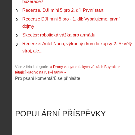
buzerace?
c
m
s
.
n
e
Recenze. DJI mini 5 pro 2. díl: První start
y
N
í
s
p
e
Recenze DJI mini 5 pro - 1. díl: Vybalujeme, první
k
d
r
p
k
r
dojmy
o
r
a
o
l
á
Skeeter: robotická vážka pro armádu
ž
n
é
v
d
y
Recenze: Autel Nano, výkonný dron do kapsy 2. Skvělý
t
e
é
:
á
stroj, ale...
m
h
3
n
z
o
.
í
a
p
Z
Více z této kategorie:
« Drony v asymetrických válkách
Bayraktar:
s
p
i
á
létající kladivo na ruské tanky »
d
o
l
k
Pro psaní komentářů se přihlašte
r
m
o
l
o
e
t
a
n
n
a
d
y
u
d
y
v
t
r
ř
Č
ý
o
í
POPULÁRNÍ PŘÍSPĚVKY
R
…
n
z
u
…