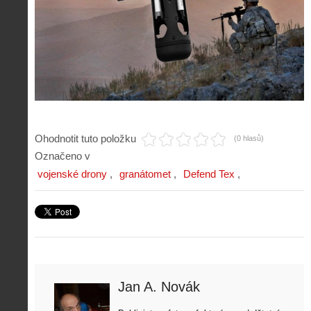
Ohodnotit tuto položku
(0 hlasů)
Označeno v
vojenské drony
granátomet
Defend Tex
Jan A. Novák