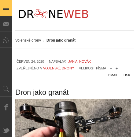
Vojenské drony
/
Dron jako granát
ČERVEN 24, 2020
NAPSAL(A)
JAN A. NOVÁK
ZVEŘEJNĚNO V
VOJENSKÉ DRONY
VELIKOST PÍSMA
EMAIL
TISK
Dron jako granát