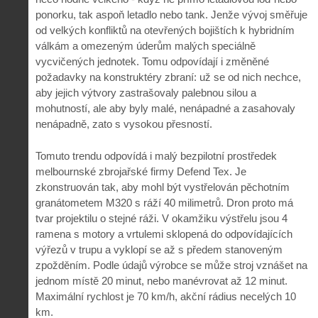
ponorku, tak aspoň letadlo nebo tank. Jenže vývoj směřuje
od velkých konfliktů na otevřených bojištích k hybridním
válkám a omezeným úderům malých speciálně
vycvičených jednotek. Tomu odpovídají i změněné
požadavky na konstruktéry zbraní: už se od nich nechce,
aby jejich výtvory zastrašovaly palebnou silou a
mohutností, ale aby byly malé, nenápadné a zasahovaly
nenápadně, zato s vysokou přesností.
Tomuto trendu odpovídá i malý bezpilotní prostředek
melbournské zbrojařské firmy Defend Tex. Je
zkonstruován tak, aby mohl být vystřelován pěchotním
granátometem M320 s ráží 40 milimetrů. Dron proto má
tvar projektilu o stejné ráži. V okamžiku výstřelu jsou 4
ramena s motory a vrtulemi sklopená do odpovídajících
výřezů v trupu a vyklopí se až s předem stanoveným
zpožděním. Podle údajů výrobce se může stroj vznášet na
jednom místě 20 minut, nebo manévrovat až 12 minut.
Maximální rychlost je 70 km/h, akční rádius necelých 10
km.