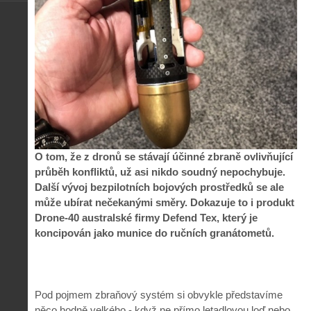
O tom, že z dronů se stávají účinné zbraně ovlivňující
průběh konfliktů, už asi nikdo soudný nepochybuje.
Další vývoj bezpilotních bojových prostředků se ale
může ubírat nečekanými směry. Dokazuje to i produkt
Drone-40 australské firmy Defend Tex, který je
koncipován jako munice do ručních granátometů.
Pod pojmem zbraňový systém si obvykle představíme
něco hodně velkého - když ne přímo letadlovou loď nebo