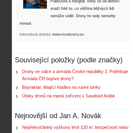
Publicista a fotograf, který se od dětství 
snaží fotit to, co většina běžných lidí 
nemůže vidět. Drony ho tedy nemohly 
minout. 
Internetová stránka:
www.novakoviny.eu
Z
h
Související položky (podle značky)
i
S
s
A
e
t
Drony ve válce a armáda České republiky 2. Potřebuje
i
r
o
Armáda ČR bojové drony?
s
i
r
V
á
Bayraktar: létající kladivo na ruské tanky
i
i
l
e
Útoky dronů na ropná zařízení v Saudské Arábii
e
:
d
w
Z
P
r
-
a
ř
o
p
č
Nejnovější od Jan A. Novák
e
n
o
í
d
ů
m
n
p
:
Nepřekročitelný výškový limit 120 m: bezpečnost nebo
o
á
i
1