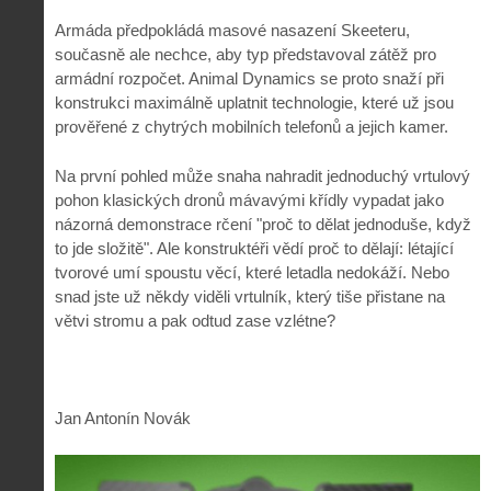
Armáda předpokládá masové nasazení Skeeteru,
současně ale nechce, aby typ představoval zátěž pro
armádní rozpočet. Animal Dynamics se proto snaží při
konstrukci maximálně uplatnit technologie, které už jsou
prověřené z chytrých mobilních telefonů a jejich kamer.
Na první pohled může snaha nahradit jednoduchý vrtulový
pohon klasických dronů mávavými křídly vypadat jako
názorná demonstrace rčení "proč to dělat jednoduše, když
to jde složitě". Ale konstruktéři vědí proč to dělají: létající
tvorové umí spoustu věcí, které letadla nedokáží. Nebo
snad jste už někdy viděli vrtulník, který tiše přistane na
větvi stromu a pak odtud zase vzlétne?
Jan Antonín Novák