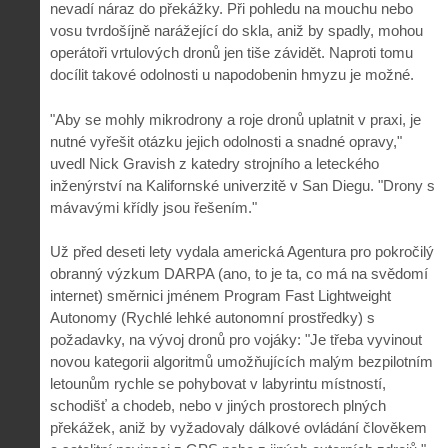
nevadí náraz do překážky. Při pohledu na mouchu nebo
vosu tvrdošíjně narážející do skla, aniž by spadly, mohou
operátoři vrtulových dronů jen tiše závidět. Naproti tomu
docílit takové odolnosti u napodobenin hmyzu je možné.
"Aby se mohly mikrodrony a roje dronů uplatnit v praxi, je
nutné vyřešit otázku jejich odolnosti a snadné opravy,"
uvedl Nick Gravish z katedry strojního a leteckého
inženýrství na Kalifornské univerzitě v San Diegu. "Drony s
mávavými křídly jsou řešením."
Už před deseti lety vydala americká Agentura pro pokročilý
obranný výzkum DARPA (ano, to je ta, co má na svědomí
internet) směrnici jménem Program Fast Lightweight
Autonomy (Rychlé lehké autonomní prostředky) s
požadavky, na vývoj dronů pro vojáky: "Je třeba vyvinout
novou kategorii algoritmů umožňujících malým bezpilotním
letounům rychle se pohybovat v labyrintu místností,
schodišť a chodeb, nebo v jiných prostorech plných
překážek, aniž by vyžadovaly dálkové ovládání člověkem