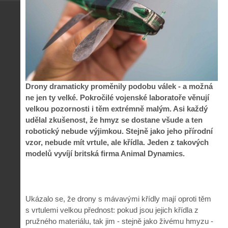
Drony dramaticky proměnily podobu válek - a možná
ne jen ty velké. Pokročilé vojenské laboratoře věnují
velkou pozornosti i těm extrémně malým. Asi každý
udělal zkušenost, že hmyz se dostane všude a ten
robotický nebude výjimkou. Stejně jako jeho přírodní
vzor, nebude mít vrtule, ale křídla. Jeden z takových
modelů vyvíjí britská firma Animal Dynamics.
Ukázalo se, že drony s mávavými křídly mají oproti těm
s vrtulemi velkou přednost: pokud jsou jejich křídla z
pružného materiálu, tak jim - stejně jako živému hmyzu -