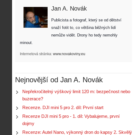
Z
Jan A. Novák
h
i
S
Publicista a fotograf, který se od dětství 
s
A
e
snaží fotit to, co většina běžných lidí 
t
i
r
o
nemůže vidět. Drony ho tedy nemohly 
s
i
r
minout. 
V
á
i
i
l
e
Internetová stránka:
e
www.novakoviny.eu
:
d
w
Z
P
r
-
a
ř
o
p
č
e
n
o
í
Nejnovější od Jan A. Novák
d
ů
m
n
p
:
o
á
i
1
Nepřekročitelný výškový limit 120 m: bezpečnost nebo
c
m
s
.
buzerace?
n
e
y
N
í
s
Recenze. DJI mini 5 pro 2. díl: První start
p
e
k
d
r
p
Recenze DJI mini 5 pro - 1. díl: Vybalujeme, první
k
r
o
r
a
o
dojmy
l
á
ž
n
é
v
Recenze: Autel Nano, výkonný dron do kapsy 2. Skvělý
d
y