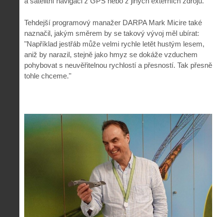
a satelitní navigaci z GPS nebo z jiných externích zdrojů."
Tehdejší programový manažer DARPA Mark Micire také
naznačil, jakým směrem by se takový vývoj měl ubírat:
"Například jestřáb může velmi rychle letět hustým lesem,
aniž by narazil, stejně jako hmyz se dokáže vzduchem
pohybovat s neuvěřitelnou rychlostí a přesností. Tak přesně
tohle chceme."