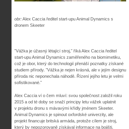
obr:
Alex Caccia ředitel start-upu Animal Dynamics s
dronem Skeeter
"Vážka je úžasný létající stroj," říká Alex Caccia ředitel
start-upu Animal Dynamics zaměřeného na biomimetiku,
což je obor, který do technologií přenáší poznatky získané
studiem přírody. "Vážka je nejen krásná, ale v jejím designu
příroda nic neponechala náhodě. Řízení jejího letu je velmi
sofistikované."
Alex Caccia ví o čem mluví: svou společnost založil roku
2015 a od té doby se snaží principy letu vážek uplatnit
v projektu dronu s mávavými křídly jménem Skeeter.
Animal Dynamics je spinout oxfordské univerzity, ale
projekt financuje britská armáda, protože cílem je stroj,
který by nepozorovaně získával informace na bojišti.