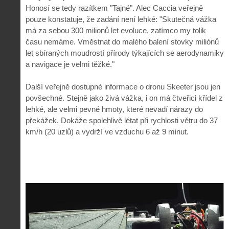
Honosí se tedy razítkem "Tajné". Alec Caccia veřejně
pouze konstatuje, že zadání není lehké: "Skutečná vážka
má za sebou 300 milionů let evoluce, zatímco my tolik
času nemáme. Vměstnat do malého balení stovky miliónů
let sbíraných moudrostí přírody týkajících se aerodynamiky
a navigace je velmi těžké."
Další veřejně dostupné informace o dronu Skeeter jsou jen
povšechné. Stejně jako živá vážka, i on má čtveřici křídel z
lehké, ale velmi pevné hmoty, které nevadí nárazy do
překážek. Dokáže spolehlivě létat při rychlosti větru do 37
km/h (20 uzlů) a vydrží ve vzduchu 6 až 9 minut.