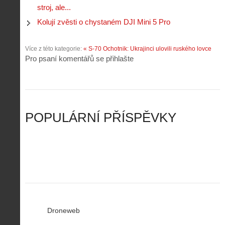
t
e
stroj, ale...
é
:
á
m
h
3
Kolují zvěsti o chystaném DJI Mini 5 Pro
n
z
o
.
í
a
p
Z
s
p
i
á
Více z této kategorie:
« S-70 Ochotnik: Ukrajinci ulovili ruského lovce
d
o
l
k
Pro psaní komentářů se přihlašte
r
m
o
l
o
e
t
a
n
n
a
d
y
u
d
y
v
t
r
ř
Č
ý
o
í
POPULÁRNÍ PŘÍSPĚVKY
R
…
n
z
u
…
Droneweb