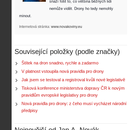
snaží fotit to, co většina běžných lidí 
nemůže vidět. Drony ho tedy nemohly 
minout. 
Internetová stránka:
www.novakoviny.eu
Související položky (podle značky)
Štítek na dron snadno, rychle a zadarmo
Z
V platnost vstoupila nová pravidla pro drony
h
Jak jsem se testoval a registroval kvůli nové legislativě
i
S
s
Tisková konference ministerstva dopravy ČR k novým
A
e
t
i
r
pravidlům evropské legislativy pro drony
o
s
i
r
Nová pravidla pro drony: z čeho musí vycházet národní
V
á
i
i
předpisy
l
e
e
:
d
w
Z
P
r
-
a
Nejnovější od Jan A. Novák
ř
o