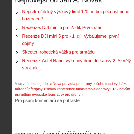
p
č
e
n
o
í
d
ů
Nepřekročitelný výškový limit 120 m: bezpečnost nebo
m
n
p
:
buzerace?
o
á
i
1
c
m
Recenze. DJI mini 5 pro 2. díl: První start
s
.
n
e
y
N
Recenze DJI mini 5 pro - 1. díl: Vybalujeme, první
í
s
p
e
k
d
dojmy
r
p
k
r
o
r
Skeeter: robotická vážka pro armádu
a
o
l
á
ž
n
Recenze: Autel Nano, výkonný dron do kapsy 2. Skvělý
é
v
d
y
t
e
stroj, ale...
é
:
á
m
h
3
n
z
o
.
Více z této kategorie:
« Nová pravidla pro drony: z čeho musí vycházet
í
a
p
Z
národní předpisy
Tisková konference ministerstva dopravy ČR k novým
s
p
i
á
pravidlům evropské legislativy pro drony »
d
o
l
k
Pro psaní komentářů se přihlašte
r
m
o
l
o
e
t
a
n
n
a
d
y
u
d
y
v
t
r
ř
Č
ý
o
í