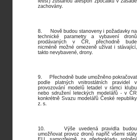
letišť) zůstanou alespoň zpočátku v zásadě
zachovány.
8.
Nově budou stanoveny i požadavky na
technické parametry a vybavení dronů
prodávaných v ČR, přechodně bude
nicméně možné omezeně užívat i stávající,
takto nevybavené, drony.
9.
Přechodně bude umožněno pokračovat
podle platných vnitrostátních pravidel v
provozování modelů letadel v rámci klubu
nebo sdružení leteckých modelářů - v ČR
konkrétně Svazu modelářů České republiky
z. s.
10.
Výše uvedená pravidla budou
umožňovat provoz dronů napříč všemi státy
EU, samozřejmě za předpokladu splnění