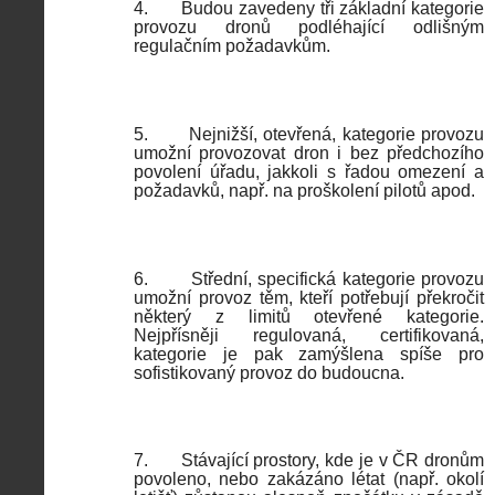
4.
Budou zavedeny tři základní kategorie
provozu dronů podléhající odlišným
regulačním požadavkům.
5.
Nejnižší, otevřená, kategorie provozu
umožní provozovat dron i bez předchozího
povolení úřadu, jakkoli s řadou omezení a
požadavků, např. na proškolení pilotů apod.
6.
Střední, specifická kategorie provozu
umožní provoz těm, kteří potřebují překročit
některý z limitů otevřené kategorie.
Nejpřísněji regulovaná, certifikovaná,
kategorie je pak zamýšlena spíše pro
sofistikovaný provoz do budoucna.
7.
Stávající prostory, kde je v ČR dronům
povoleno, nebo zakázáno létat (např. okolí