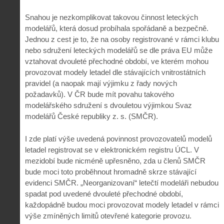
Snahou je nezkomplikovat takovou činnost leteckých
modelářů, která dosud probíhala spořádaně a bezpečně.
Jednou z cest je to, že na osoby registrované v rámci klubu
nebo sdružení leteckých modelářů se dle práva EU může
vztahovat dvouleté přechodné období, ve kterém mohou
provozovat modely letadel dle stávajících vnitrostátních
pravidel (a naopak mají výjimku z řady nových
požadavků). V ČR bude mít povahu takového
modelářského sdružení s dvouletou výjimkou Svaz
modelářů České republiky z. s. (SMČR).
I zde platí výše uvedená povinnost provozovatelů modelů
letadel registrovat se v elektronickém registru ÚCL. V
mezidobí bude nicméně upřesněno, zda u členů SMČR
bude moci toto proběhnout hromadně skrze stávající
evidenci SMČR. „Neorganizovaní“ letečtí modeláři nebudou
spadat pod uvedené dvouleté přechodné období,
každopádně budou moci provozovat modely letadel v rámci
výše zmíněných limitů otevřené kategorie provozu.