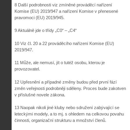
8 Další podrobnosti viz zmíněné prováděcí nařízení
Komise (EU) 2019/947 a nařízení Komise v přenesené
pravomoci (EU) 2019/945.
9 Aktuálně jde o třídy „C0“ – „C4“
10 Viz čl. 20 a 22 prováděcího nařízení Komise (EU)
2019/947.
11 Může, ale nemusí, jít o tutéž osobu, kterou je
provozovatel.
12 Upřesnění a případné změny budou před první fází
změn veřejnosti podrobněji sděleny. Proces bude zakotven
v příslušné novele zákona.
13 Naopak nikoli jiné kluby nebo sdružení zabývající se
leteckými modely, a to mj. s ohledem na celkovou povahu
činnosti, organizační strukturu a množství členů.