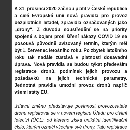
K 31. prosinci 2020 začnou platit v České republice
a celé Evropské unii nová pravidla pro provoz
bezpilotních letadel, zpravidla označovaných jako
„drony". Z důvodu soustředění se na priority
spojené s bojem proti šíření nákazy COVID 19 se
posouvá původně avizovaný termín, kterým měl
být 1. červenec letošního roku. Po zbytek letošního
roku tak nadále zůstává v platnosti dosavadní
úprava. Nová pravidla se budou týkat především
registrace dronů, podmínek jejich provozu a
požadavků na jejich technické parametry.
Jednotná pravidla umožní provoz dronů napříč
všemi státy EU.
„
Hlavní změnu představuje povinnost provozovatele
dronu registrovat se v novém registru Úřadu pro civilní
letectví (ÚCL), od kterého získá unikátní identifikační
číslo, kterým označí všechny své drony. Tato registrace