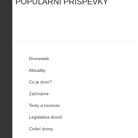
POPULÁRNÍ PŘÍSPĚVKY
R
…
n
z
u
…
Droneweb
Aktuality
Co je dron?
Začínáme
Testy a recenze
Legislativa dronů
Civilní drony