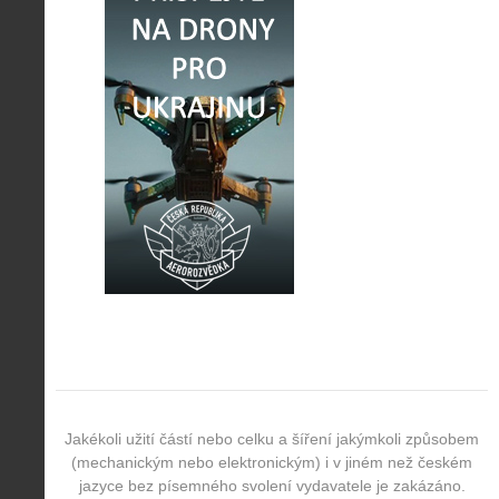
Jakékoli užití částí nebo celku a šíření jakýmkoli způsobem
(mechanickým nebo elektronickým) i v jiném než českém
jazyce bez písemného svolení vydavatele je zakázáno.