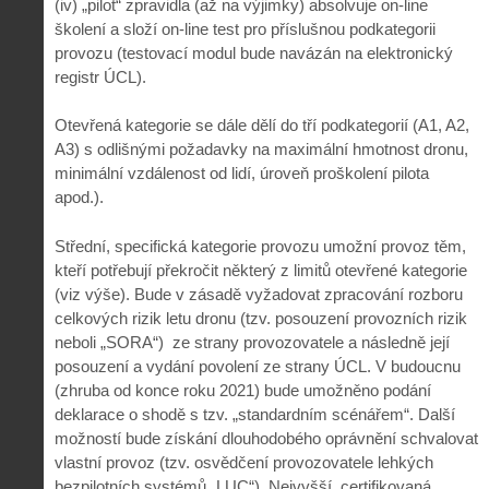
(iv) „pilot“ zpravidla (až na výjimky) absolvuje on-line
školení a složí on-line test pro příslušnou podkategorii
provozu (testovací modul bude navázán na elektronický
registr ÚCL).
Otevřená kategorie se dále dělí do tří podkategorií (A1, A2,
A3) s odlišnými požadavky na maximální hmotnost dronu,
minimální vzdálenost od lidí, úroveň proškolení pilota
apod.).
Střední, specifická kategorie provozu umožní provoz těm,
kteří potřebují překročit některý z limitů otevřené kategorie
(viz výše). Bude v zásadě vyžadovat zpracování rozboru
celkových rizik letu dronu (tzv. posouzení provozních rizik
neboli „SORA“) ze strany provozovatele a následně její
posouzení a vydání povolení ze strany ÚCL. V budoucnu
(zhruba od konce roku 2021) bude umožněno podání
deklarace o shodě s tzv. „standardním scénářem“. Další
možností bude získání dlouhodobého oprávnění schvalovat
vlastní provoz (tzv. osvědčení provozovatele lehkých
bezpilotních systémů „LUC“). Nejvyšší, certifikovaná