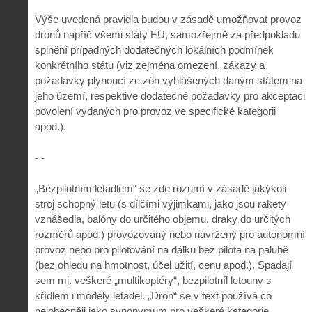
Výše uvedená pravidla budou v zásadě umožňovat provoz
dronů napříč všemi státy EU, samozřejmě za předpokladu
splnění případných dodatečných lokálních podmínek
konkrétního státu (viz zejména omezení, zákazy a
požadavky plynoucí ze zón vyhlášených daným státem na
jeho území, respektive dodatečné požadavky pro akceptaci
povolení vydaných pro provoz ve specifické kategorii
apod.).
- -
„Bezpilotním letadlem“ se zde rozumí v zásadě jakýkoli
stroj schopný letu (s dílčími výjimkami, jako jsou rakety
vznášedla, balóny do určitého objemu, draky do určitých
rozměrů apod.) provozovaný nebo navržený pro autonomní
provoz nebo pro pilotování na dálku bez pilota na palubě
(bez ohledu na hmotnost, účel užití, cenu apod.). Spadají
sem mj. veškeré „multikoptéry“, bezpilotníl letouny s
křídlem i modely letadel. „Dron“ se v text používá co
nejobecněji jako synonymum pro veškeré kategorie