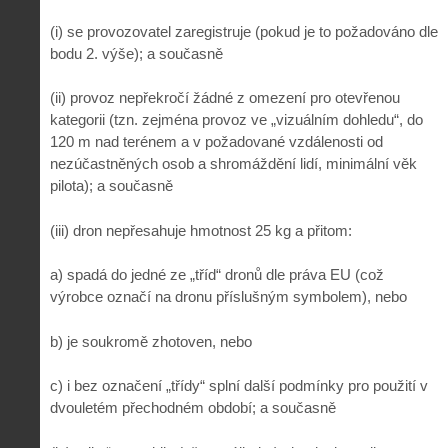
(i) se provozovatel zaregistruje (pokud je to požadováno dle
bodu 2. výše); a současně
(ii) provoz nepřekročí žádné z omezení pro otevřenou
kategorii (tzn. zejména provoz ve „vizuálním dohledu“, do
120 m nad terénem a v požadované vzdálenosti od
nezúčastněných osob a shromáždění lidí, minimální věk
pilota); a současně
(iii) dron nepřesahuje hmotnost 25 kg a přitom:
a) spadá do jedné ze „tříd“ dronů dle práva EU (což
výrobce označí na dronu příslušným symbolem), nebo
b) je soukromě zhotoven, nebo
c) i bez označení „třídy“ splní další podmínky pro použití v
dvouletém přechodném období; a současně