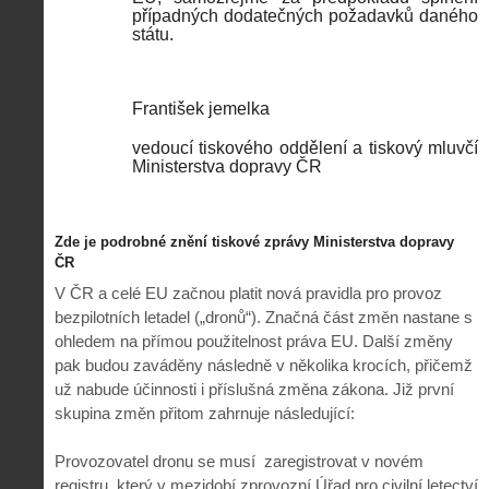
případných dodatečných požadavků daného
státu.
František jemelka
vedoucí tiskového oddělení a tiskový mluvčí
Ministerstva dopravy ČR
Zde je podrobné znění tiskové zprávy Ministerstva dopravy
ČR
V ČR a celé EU začnou platit nová pravidla pro provoz
bezpilotních letadel („dronů“). Značná část změn nastane s
ohledem na přímou použitelnost práva EU. Další změny
pak budou zaváděny následně v několika krocích, přičemž
už nabude účinnosti i příslušná změna zákona. Již první
skupina změn přitom zahrnuje následující:
Provozovatel dronu se musí zaregistrovat v novém
registru, který v mezidobí zprovozní Úřad pro civilní letectví