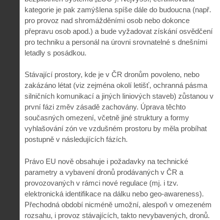
kategorie je pak zamýšlena spíše dále do budoucna (např.
pro provoz nad shromážděními osob nebo dokonce
přepravu osob apod.) a bude vyžadovat získání osvědčení
pro techniku a personál na úrovni srovnatelné s dnešními
letadly s posádkou.
Stávající prostory, kde je v ČR dronům povoleno, nebo
zakázáno létat (viz zejména okolí letišť, ochranná pásma
silničních komunikací a jiných liniových staveb) zůstanou v
první fázi změv zásadě zachovány. Úprava těchto
současných omezení, včetně jiné struktury a formy
vyhlašování zón ve vzdušném prostoru by měla probíhat
postupně v následujících fázích.
Právo EU nově obsahuje i požadavky na technické
parametry a vybavení dronů prodávaných v ČR a
provozovaných v rámci nové regulace (mj. i tzv.
elektronická identifikace na dálku nebo geo-awareness).
Přechodná období nicméně umožní, alespoň v omezeném
rozsahu, i provoz stávajících, takto nevybavených, dronů.