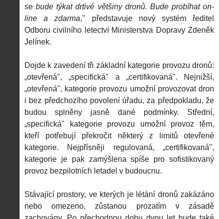
se bude týkat drtivé většiny dronů. Bude probíhat on-
line a zdarma
," představuje nový systém ředitel
Odboru civilního letectví Ministerstva Dopravy Zdeněk
Jelínek.
Dojde k zavedení tři základní kategorie provozu dronů:
„otevřená", „specifická" a „certifikovaná". Nejnižší,
„otevřená", kategorie provozu umožní provozovat dron
i bez předchozího povolení úřadu, za předpokladu, že
budou splněny jasně dané podmínky. Střední,
„specifická" kategorie provozu umožní provoz těm,
kteří potřebují překročit některý z limitů otevřené
kategorie. Nejpřísněji regulovaná, „certifikovaná",
kategorie je pak zamýšlena spíše pro sofistikovaný
provoz bezpilotních letadel v budoucnu.
Stávající prostory, ve kterých je létání dronů zakázáno
nebo omezeno, zůstanou prozatím v zásadě
zachovány. Po přechodnou dobu dvou let bude také