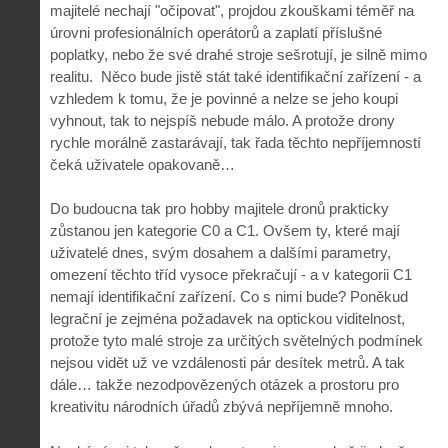
majitelé nechají "očipovat", projdou zkouškami téměř na
úrovni profesionálních operátorů a zaplatí příslušné
poplatky, nebo že své drahé stroje sešrotují, je silně mimo
realitu. Něco bude jistě stát také identifikační zařízení - a
vzhledem k tomu, že je povinné a nelze se jeho koupi
vyhnout, tak to nejspíš nebude málo. A protože drony
rychle morálně zastarávají, tak řada těchto nepříjemností
čeká uživatele opakovaně…
Do budoucna tak pro hobby majitele dronů prakticky
zůstanou jen kategorie C0 a C1. Ovšem ty, které mají
uživatelé dnes, svým dosahem a dalšími parametry,
omezení těchto tříd vysoce překračují - a v kategorii C1
nemají identifikační zařízení. Co s nimi bude? Poněkud
legrační je zejména požadavek na optickou viditelnost,
protože tyto malé stroje za určitých světelných podmínek
nejsou vidět už ve vzdálenosti pár desítek metrů. A tak
dále… takže nezodpovězených otázek a prostoru pro
kreativitu národních úřadů zbývá nepříjemně mnoho.