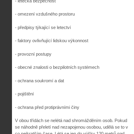
- letecká bezpečnost
- omezení vzdušného prostoru
- předpisy týkající se letectví
- faktory ovlivňující lidskou výkonnost
- provozní postupy
- obecné znalosti o bezpilotních systémech
- ochrana soukromí a dat
- pojištění
- ochrana před protiprávními činy
V obou třídách se nelétá nad shromážděním osob. Pokud
se náhodně přeletí nad nezapojenou osobou, udělá se to v
co nejkratším čase. Létá se jen do výšky 120 metrů nad