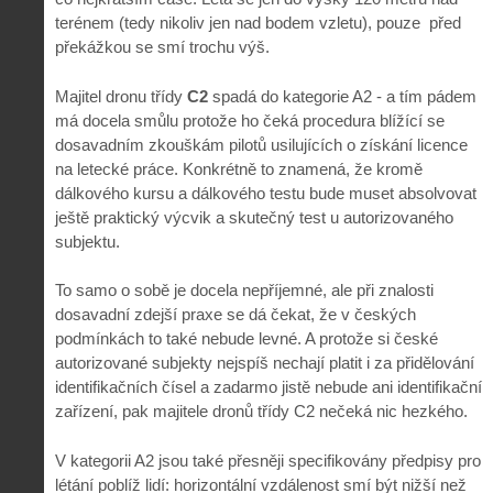
terénem (tedy nikoliv jen nad bodem vzletu), pouze před
překážkou se smí trochu výš.
Majitel dronu třídy
C2
spadá do kategorie A2 - a tím pádem
má docela smůlu protože ho čeká procedura blížící se
dosavadním zkouškám pilotů usilujících o získání licence
na letecké práce. Konkrétně to znamená, že kromě
dálkového kursu a dálkového testu bude muset absolvovat
ještě praktický výcvik a skutečný test u autorizovaného
subjektu.
To samo o sobě je docela nepříjemné, ale při znalosti
dosavadní zdejší praxe se dá čekat, že v českých
podmínkách to také nebude levné. A protože si české
autorizované subjekty nejspíš nechají platit i za přidělování
identifikačních čísel a zadarmo jistě nebude ani identifikační
zařízení, pak majitele dronů třídy C2 nečeká nic hezkého.
V kategorii A2 jsou také přesněji specifikovány předpisy pro
létání poblíž lidí: horizontální vzdálenost smí být nižší než