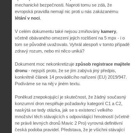
mechanické bezpečnosti. Naproti tomu se zdá, že
evropská pravidla nemají nic proti u nás zakázanému
létání v noci
.
V celém dokumentu také nejsou zmiňovány
kamery
,
včetně obávaného omezení jejich rozlišení na 5 mpx - i o
tom se původně uvažovalo. Vyhrál alespoň v tomto případě
zdravý rozum, nebo mi něco uniká?
Dokument moc nekonkretizuje
způsob registrace majitele
dronu
- nejspíš proto, že se jím zabývá jiný předpis,
konkrétně článek 14 prováděcího nařízení (EU) 2019/947.
Podíváme se na něj v jiném textu.
Poněkud znepokojující je skutečnost, že žádný současný
konzumní dron nesplňuje požadavky kategorií C1 a C2,
naskýtá se tedy otázka, jak se s existencí velkého
množství těch stávajících s odpovídající hmotností (včetně
ne právě levných dronů Mavic 2 Pro) vyrovná definitivní
česká podoba pravidel. Představa, že je všichni stávající