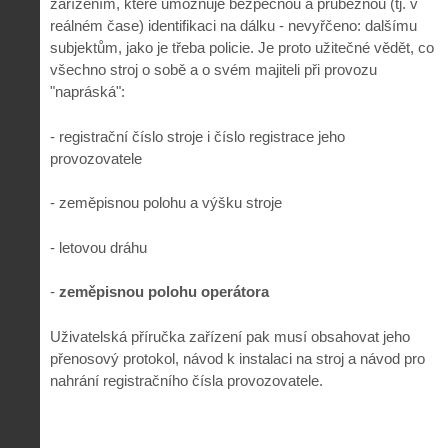
zařízením, které umožňuje bezpečnou a průběžnou (tj. v
reálném čase) identifikaci na dálku - nevyřčeno: dalšímu
subjektům, jako je třeba policie. Je proto užitečné vědět, co
všechno stroj o sobě a o svém majiteli při provozu
"napráská":
- registrační číslo stroje i číslo registrace jeho
provozovatele
- zeměpisnou polohu a výšku stroje
- letovou dráhu
-
zeměpisnou polohu operátora
Uživatelská příručka zařízení pak musí obsahovat jeho
přenosový protokol, návod k instalaci na stroj a návod pro
nahrání registračního čísla provozovatele.