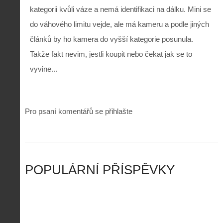
í
s
kategorii kvůli váze a nemá identifikaci na dálku. Mini se
p
e
k
d
r
p
do váhového limitu vejde, ale má kameru a podle jiných
k
r
o
r
a
o
l
á
článků by ho kamera do vyšší kategorie posunula.
ž
n
é
v
d
y
Takže fakt nevim, jestli koupit nebo čekat jak se to
t
e
é
:
á
m
vyvine...
h
3
n
z
o
.
í
a
p
Z
s
p
i
á
d
o
l
k
Pro psaní komentářů se přihlašte
r
m
o
l
o
e
t
a
n
n
a
d
y
u
d
y
v
t
r
ř
Č
ý
o
í
POPULÁRNÍ PŘÍSPĚVKY
R
…
n
z
u
…