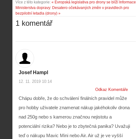
Více z této kategorie:
« Evropská legislativa pro drony se blíží
Informace
Ministerstva dopravy: Desatero očekávaných změn v pravidlech pro
bezpilotní letadla (drony) »
1 komentář
Z
h
i
S
s
A
e
t
i
r
o
s
i
Josef Hampl
r
V
á
i
12. 11. 2019 10:14
i
l
e
e
:
Odkaz Komentáře
d
w
Z
P
r
Chápu dobře, že do schválení finálních pravidel může
-
a
ř
o
p
č
pro hobby uživatele znamenat nákup jakéhokoliv drona
e
n
o
í
d
ů
nad 250g nebo s kamerou značnou nejistotu a
m
n
p
:
o
á
potenciální rizika? Nebo je to zbytečná panika? Uvažuji
i
1
c
m
s
.
teď o nákupu Mavic Mini nebo Air. Air už je ve vyšší
n
e
y
N