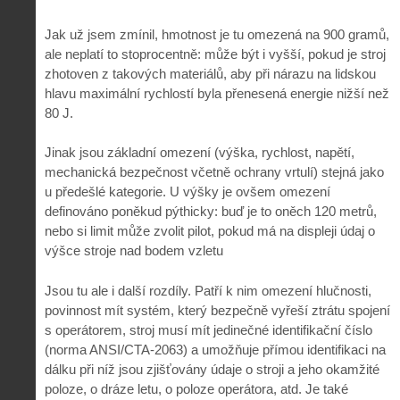
Jak už jsem zmínil, hmotnost je tu omezená na 900 gramů,
ale neplatí to stoprocentně: může být i vyšší, pokud je stroj
zhotoven z takových materiálů, aby při nárazu na lidskou
hlavu maximální rychlostí byla přenesená energie nižší než
80 J.
Jinak jsou základní omezení (výška, rychlost, napětí,
mechanická bezpečnost včetně ochrany vrtulí) stejná jako
u předešlé kategorie. U výšky je ovšem omezení
definováno poněkud pýthicky: buď je to oněch 120 metrů,
nebo si limit může zvolit pilot, pokud má na displeji údaj o
výšce stroje nad bodem vzletu
Jsou tu ale i další rozdíly. Patří k nim omezení hlučnosti,
povinnost mít systém, který bezpečně vyřeší ztrátu spojení
s operátorem, stroj musí mít jedinečné identifikační číslo
(norma ANSI/CTA-2063) a umožňuje přímou identifikaci na
dálku při níž jsou zjišťovány údaje o stroji a jeho okamžité
poloze, o dráze letu, o poloze operátora, atd. Je také