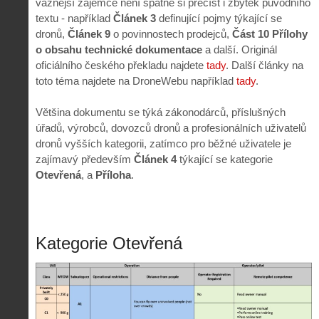
vážnější zájemce není špatné si přečíst i zbytek původního
textu - například
Článek 3
definující pojmy týkající se
dronů,
Článek 9
o povinnostech prodejců,
Část 10 Přílohy
o obsahu technické dokumentace
a další. Originál
oficiálního českého překladu najdete
tady
. Další články na
toto téma najdete na DroneWebu například
tady
.
Většina dokumentu se týká zákonodárců, příslušných
úřadů, výrobců, dovozců dronů a profesionálních uživatelů
dronů vyšších kategorii, zatímco pro běžné uživatele je
zajímavý především
Článek 4
týkající se kategorie
Otevřená
, a
Příloha
.
Kategorie Otevřená