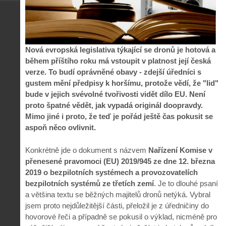
Nová evropská legislativa týkající se dronů je hotová a
během příštího roku má vstoupit v platnost její česká
verze. To budí oprávněné obavy - zdejší úředníci s
gustem mění předpisy k horšímu, protože vědí, že "lid"
bude v jejich svévolné tvořivosti vidět dílo EU. Není
proto špatné vědět, jak vypadá originál doopravdy.
Mimo jiné i proto, že teď je pořád ještě čas pokusit se
aspoň něco ovlivnit.
Konkrétně jde o dokument s názvem
Nařízení Komise v
přenesené pravomoci (EU) 2019/945 ze dne 12. března
2019 o bezpilotních systémech a provozovatelích
bezpilotních systémů ze třetích zemí
. Je to dlouhé psaní
a většina textu se běžných majitelů dronů netýká. Vybral
jsem proto nejdůležitější části, přeložil je z úředničiny do
hovorové řeči a případně se pokusil o výklad, nicméně pro