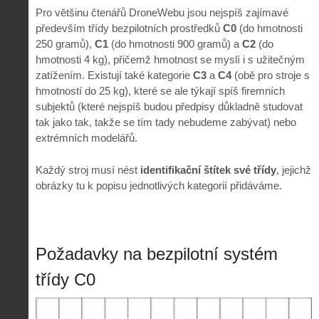
Pro většinu čtenářů DroneWebu jsou nejspíš zajímavé
především třídy bezpilotních prostředků
C0
(do hmotnosti
250 gramů),
C1
(do hmotnosti 900 gramů) a
C2
(do
hmotnosti 4 kg), přičemž hmotnost se myslí i s užitečným
zatížením. Existují také kategorie
C3
a
C4
(obě pro stroje s
hmotností do 25 kg), které se ale týkají spíš firemních
subjektů (které nejspíš budou předpisy důkladně studovat
tak jako tak, takže se tím tady nebudeme zabývat) nebo
extrémních modelářů.
Každý stroj musí nést
identifikační štítek své třídy
, jejichž
obrázky tu k popisu jednotlivých kategorií přidáváme.
Požadavky na bezpilotní systém
třídy C0