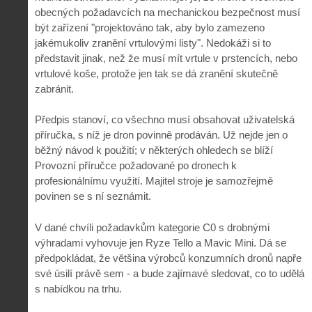
obecných požadavcích na mechanickou bezpečnost musí
být zařízení "projektováno tak, aby bylo zamezeno
jakémukoliv zranění vrtulovými listy". Nedokáži si to
představit jinak, než že musí mít vrtule v prstencích, nebo
vrtulové koše, protože jen tak se dá zranění skutečně
zabránit.
Předpis stanoví, co všechno musí obsahovat uživatelská
příručka, s níž je dron povinně prodáván. Už nejde jen o
běžný návod k použití; v některých ohledech se blíží
Provozní příručce požadované po dronech k
profesionálnímu využití. Majitel stroje je samozřejmě
povinen se s ní seznámit.
V dané chvíli požadavkům kategorie C0 s drobnými
výhradami vyhovuje jen Ryze Tello a Mavic Mini. Dá se
předpokládat, že většina výrobců konzumních dronů napře
své úsilí právě sem - a bude zajímavé sledovat, co to udělá
s nabídkou na trhu.