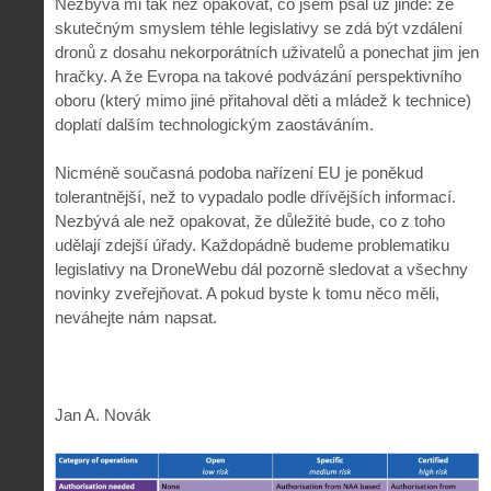
Nezbývá mi tak než opakovat, co jsem psal už jinde: že
skutečným smyslem téhle legislativy se zdá být vzdálení
dronů z dosahu nekorporátních uživatelů a ponechat jim jen
hračky. A že Evropa na takové podvázání perspektivního
oboru (který mimo jiné přitahoval děti a mládež k technice)
doplatí dalším technologickým zaostáváním.
Nicméně současná podoba nařízení EU je poněkud
tolerantnější, než to vypadalo podle dřívějších informací.
Nezbývá ale než opakovat, že důležité bude, co z toho
udělají zdejší úřady. Každopádně budeme problematiku
legislativy na DroneWebu dál pozorně sledovat a všechny
novinky zveřejňovat. A pokud byste k tomu něco měli,
neváhejte nám napsat.
Jan A. Novák