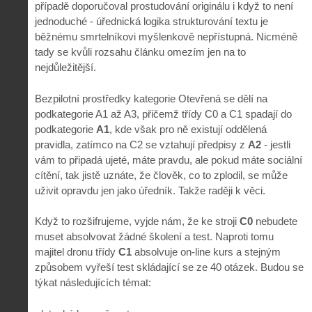
případě doporučoval prostudování originálu i když to není
jednoduché - úřednická logika strukturování textu je
běžnému smrtelníkovi myšlenkově nepřístupná. Nicméně
tady se kvůli rozsahu článku omezím jen na to
nejdůležitější.
Bezpilotní prostředky kategorie Otevřená se dělí na
podkategorie A1 až A3, přičemž třídy C0 a C1 spadají do
podkategorie
A1
, kde však pro ně existují oddělená
pravidla, zatímco na C2 se vztahují předpisy z
A2
- jestli
vám to připadá ujeté, máte pravdu, ale pokud máte sociální
cítění, tak jistě uznáte, že člověk, co to zplodil, se může
uživit opravdu jen jako úředník. Takže raději k věci.
Když to rozšifrujeme, vyjde nám, že ke stroji
C0
nebudete
muset absolvovat žádné školení a test. Naproti tomu
majitel dronu třídy
C1
absolvuje on-line kurs a stejným
způsobem vyřeší test skládající se ze 40 otázek. Budou se
týkat následujících témat: