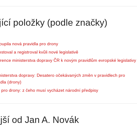
Z
h
S
i
ící položky (podle značky)
e
s
r
t
i
o
toupila nová pravidla pro drony
á
r
l
i
stoval a registroval kvůli nové legislativě
:
e
rence ministerstva dopravy ČR k novým pravidlům evropské legislativy
Z
d
a
r
nisterstva dopravy: Desatero očekávaných změn v pravidlech pro
č
o
adla (drony)
í
n
n
ů
 pro drony: z čeho musí vycházet národní předpisy
á
:
m
1
e
.
s
N
jší od Jan A. Novák
d
e
r
p
o
r