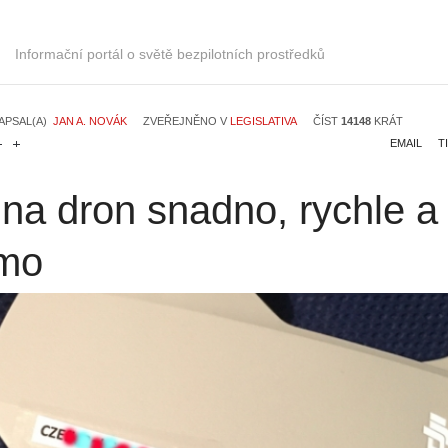
Informační portál o světě bezpilotních prostředků
APSAL(A)
JAN A. NOVÁK
ZVEŘEJNĚNO V
LEGISLATIVA
ČÍST
14148
KRÁT
EMAIL
T
 na dron snadno, rychle a
mo