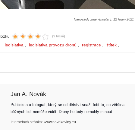
Naposledy změněnoúterý, 12 leden 2021 
ložku
(9 hlasů)
legislativa
legislativa provozu dronů
registrace
štítek
Jan A. Novák
Publicista a fotograf, který se od dětství snaží fotit to, co většina 
běžných lidí nemůže vidět. Drony ho tedy nemohly minout. 
Internetová stránka:
www.novakoviny.eu