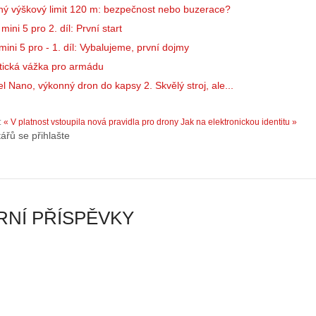
n
á
ný výškový limit 120 m: bezpečnost nebo buzerace?
y
v
ini 5 pro 2. díl: První start
:
e
ini 5 pro - 1. díl: Vybalujeme, první dojmy
3
m
tická vážka pro armádu
.
z
Z
a
l Nano, výkonný dron do kapsy 2. Skvělý stroj, ale...
á
p
k
o
:
« V platnost vstoupila nová pravidla pro drony
Jak na elektronickou identitu »
l
m
ářů se přihlašte
a
e
d
n
y
u
ř
t
í
ý
NÍ PŘÍSPĚVKY
z
…
…
o létání s drony v
Z historie dronů: 1. Neprávem
 pomocník každého
Seriál: Začínáme s drony: 3.
zapomenutý…