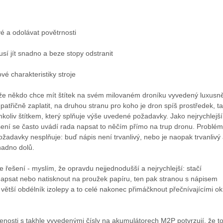
vé a odolávat povětrnosti
sí jít snadno a beze stopy odstranit
vé charakteristiky stroje
 že někdo chce mít štítek na svém milovaném droníku vyvedený luxusn
 patřičně zaplatit, na druhou stranu pro koho je dron spíš prostředek, t
mkoliv štítkem, který splňuje výše uvedené požadavky. Jako nejrychlejší
šení se často uvádí rada napsat to něčím přímo na trup dronu. Problém
ožadavky nesplňuje: buď nápis není trvanlivý, nebo je naopak trvanlivý
adno dolů.
e řešení - myslím, že opravdu nejjednodušší a nejrychlejší: stačí
 napsat nebo natisknout na proužek papíru, ten pak stranou s nápisem
o větší obdélník izolepy a to celé nakonec přimáčknout přečnívajícími okr
enosti s takhle vyvedenými čísly na akumulátorech M2P potvrzují, že t