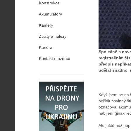
Konstrukce
Akumulátory
Kamery
Ztráty a nálezy
Kariéra
Společně s novo
registračním čís
Kontakt / Inzerce
předpis nepřikaz
udělat snadno, 
Když jsem se na 
pořídit povinný š
označoval akumu
nabíjení (jinak ř
Ale ještě než pop