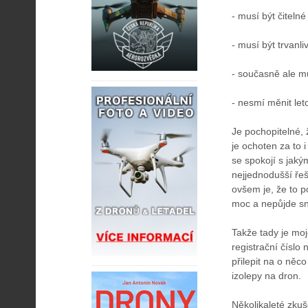
- musí být čitelné
- musí být trvanli
- současně ale mu
- nesmí měnit leto
Je pochopitelné,
je ochoten za to i
se spokojí s jaký
nejjednodušší ře
ovšem je, že to p
moc a nepůjde sn
Takže tady je moj
registrační číslo
přilepit na o něc
izolepy na dron.
Několikaleté zkuš