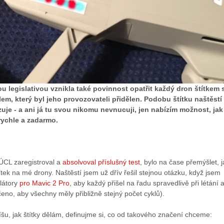
u legislativou vznikla také povinnost opatřit každý dron štítkem 
lem, který byl jeho provozovateli přidělen. Podobu štítku naštěstí
uje - a ani já tu svou nikomu nevnucuji, jen nabízím možnost, jak
rychle a zadarmo.
ÚCL zaregistroval a
absolvoval příslušný test
, bylo na čase přemýšlet, j
títek na mé drony. Naštěstí jsem už dřív řešil stejnou otázku, když jsem
látory
pro Mavic 2 Pro
, aby každý přišel na řadu spravedlivě při létání 
ečeno, aby všechny měly přibližně stejný počet cyklů).
íšu, jak štítky dělám, definujme si, co od takového značení chceme: