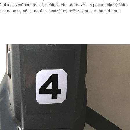
á slunci, změnám teplot, dešti, sněhu, dopravě... a pokud takový štítek
anit nebo vyměnit, není nic snazšího, než izolepu z trupu strhnout.