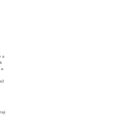
ě a
ak
 a
 až
aji
o