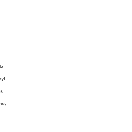
la
byl
 a
no,