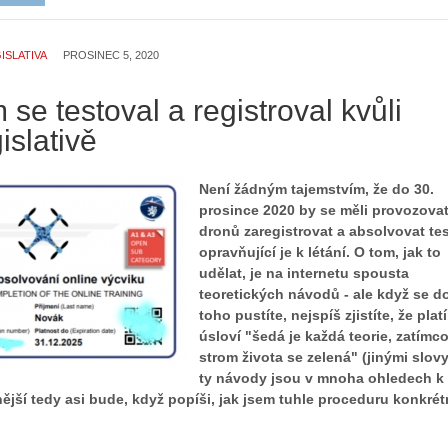
ISLATIVA
PROSINEC 5, 2020
 se testoval a registroval kvůli
islativě
Není žádným tajemstvím, že do 30.
prosince 2020 by se měli provozovat
dronů zaregistrovat a absolvovat te
opravňující je k létání. O tom, jak to
udělat, je na internetu spousta
teoretických návodů - ale když se d
toho pustíte, nejspíš zjistíte, že platí
úsloví "šedá je každá teorie, zatímc
strom života se zelená" (jinými slovy
ty návody jsou v mnoha ohledech k
ější tedy asi bude, když popíši, jak jsem tuhle proceduru konkré