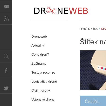
ZVEŘEJNĚNO V
LEG
Droneweb
Štítek 
Aktuality
Co je dron?
Začínáme
Testy a recenze
Legislativa dronů
Civilní drony
Vojenské drony
Číst dál...