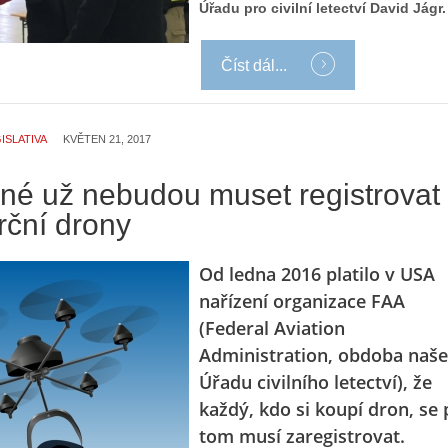
Úřadu pro civilní letectví David Jágr.
Číst dál...
Z
h
S
i
e
s
ISLATIVA
KVĚTEN 21, 2017
r
t
i
o
né už nebudou muset registrovat
á
r
ční drony
l
i
:
e
Z
d
Od ledna 2016 platilo v USA
a
r
nařízení organizace FAA
č
o
(Federal Aviation
í
n
n
ů
Administration, obdoba naš
á
:
Úřadu civilního letectví), že
m
1
každý, kdo si koupí dron, se 
e
.
tom musí zaregistrovat.
s
N