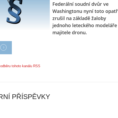
d
e
Federální soudní dvůr ve
r
p
Washingtonu nyní toto opatř
o
r
zrušil na základě žaloby
n
á
y
v
jednoho leteckého modeláře
:
e
majitele dronu.
3
m
.
z
Z
a
á
p
k
o
l
m
k odběru tohoto kanálu RSS
a
e
d
n
y
u
ř
t
í
ý
NÍ PŘÍSPĚVKY
z
…
…