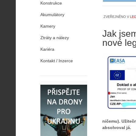
Konstrukce
Akumulátory
ZVEŘEJNĚNO V
LEG
Kamery
Jak jsem
Ztráty a nálezy
nové leg
Kariéra
Kontakt / Inzerce
ničemu). Užitečn
absolvoval já.