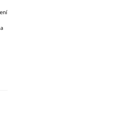
ení
 a