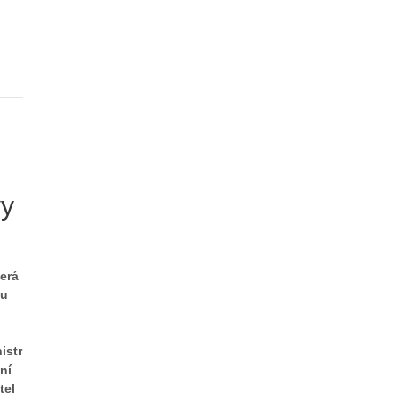
vy
erá
ku
istr
ní
tel