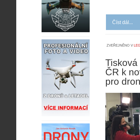
Číst dál...
ZVEŘEJNĚNO V
LEG
Tisková
ČR k no
pro dro