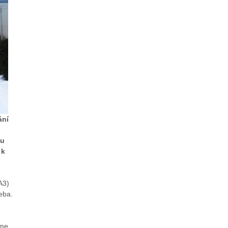
ání
tu
 k
A3)
řeba.
sme