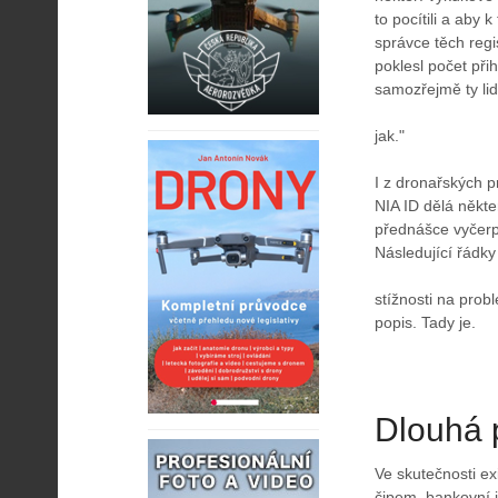
to pocítili a aby
správce těch regis
poklesl počet při
samozřejmě ty lid
jak."
I z dronařských p
NIA ID dělá někte
přednášce vyčerpá
Následující řádky
stížnosti na prob
popis. Tady je.
Dlouhá 
Ve skutečnosti ex
čipem, bankovní i