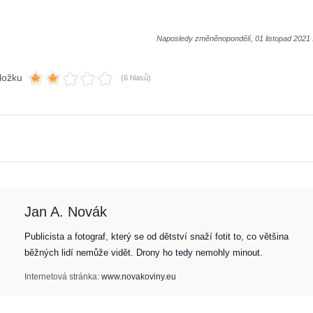
Naposledy změněnopondělí, 01 listopad 2021 
ložku
(6 hlasů)
Z
h
S
i
e
s
r
t
i
o
á
r
Jan A. Novák
l
i
:
e
Publicista a fotograf, který se od dětství snaží fotit to, co většina 
Z
d
běžných lidí nemůže vidět. Drony ho tedy nemohly minout. 
a
r
č
o
Internetová stránka:
www.novakoviny.eu
í
n
n
ů