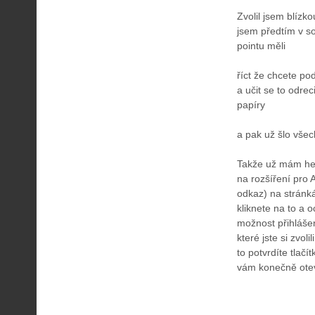
Zvolil jsem blízk
jsem předtím v so
pointu měli
říct že chcete po
a učit se to odre
papíry
a pak už šlo všec
Takže už mám hesl
na rozšíření pro 
odkaz) na stránk
kliknete na to a 
možnost přihlášen
které jste si zvol
to potvrdíte tlač
vám konečně otev