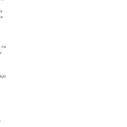
by
že
á na
v
ější
s