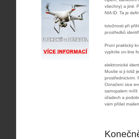
všechny) a jiné. 
NIA ID. Ta je def
totožnosti při př
prostředků identif
První praktický kr
vyplníte on-line 
elektronické iden
Musíte si ji totiž
prostřednictvím.
Označení sice ev
samopalem mířit 
úřadech a podobn
vám přišel maile
Konečně