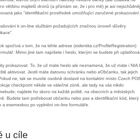
Pro většinu majitelů dronů (a přiznám se, že i pro mě) je asi nejschůdněj
inovaná jako "identifikační prostředek umožňující zaručené prokazování
ihlašování k on-line službám požadujících značnou úroveň důvěry
ikace".
ok spočívá v tom, že na téhle adrese (eidentita.cz/ProfileRegistration)
formulář. Mimo jiné tam napíšete i heslo, kterým se budete při uplatňová
tity prokazovat. To, že už máte heslo ale neznamená, že už máte i NIA 
 ještě aktivovat. Jestli máte datovou schránku nebo eObčanku, tak jejich
 Pokud ne, tak se musíte osobně dostavit na kontaktní místo Czech POI
okuje checkpoint někde ve válečné zóně, ale tady na vás nikdo
nebude; najdete ho skoro na každé poště, na obecních a městských
ě. Budete tam potřebovat občanku nebo pas a identifikační kód, který
m a esemeskou po vyplnění on-line formuláře.
 u cíle