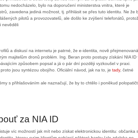
 k tomu nedocházelo, bylo na doporučení ministerstva vnitra, které je
trů, zavedena jediná možnost, tj. přihlásit se přes tuto identitu. Ne že 
hlášených pilotů a provozovatelů, ale došlo ke zvýšení telefonátů, proto
i nevěděli
rofilů a diskusí na internetu je patrné, že e-identita, nově přejmenovan
rým majitelům dronů problém. Ing. Beran proto postupy získání NIA ID 
vajícím způsobem popsal a já o pár dní později vyzkoušel v praxi.
 proto jsou syntézou obojího. Oficiální návod, jak na to, je
tady
, četné
lémy s přihlašováním ale naznačují, že by to chtělo i poněkud polopatičt
pouť za NIA ID
istuje víc možností jak mít nebo získat elektronickou identitu: občanka 
dentita, kterou svým klientům nabízejí některé banky (ale zdaleka ne