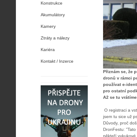
Konstrukce
Akumulátory
Kamery
Ztráty a nálezy
Kariéra
Kontakt / Inzerce
Přiznám se, že 
dronů v rámci p
používat e-identi
pro ostatní podk
A2 se tu vrátíme
O registraci a vs
jsem tu sice už ps
Důvody, proč doš
DronFestu: "Tato
někteří vykukové s