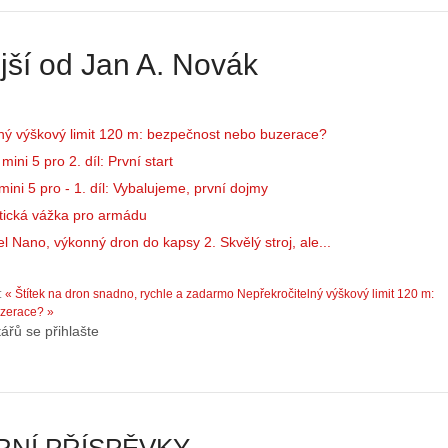
á
:
m
1
e
.
jší od Jan A. Novák
s
N
d
e
r
p
o
r
ný výškový limit 120 m: bezpečnost nebo buzerace?
n
á
ini 5 pro 2. díl: První start
y
v
ini 5 pro - 1. díl: Vybalujeme, první dojmy
:
e
3
m
tická vážka pro armádu
.
z
l Nano, výkonný dron do kapsy 2. Skvělý stroj, ale...
Z
a
á
p
:
« Štítek na dron snadno, rychle a zadarmo
Nepřekročitelný výškový limit 120 m:
k
o
zerace? »
l
m
ářů se přihlašte
a
e
d
n
y
u
ř
t
í
ý
z
…