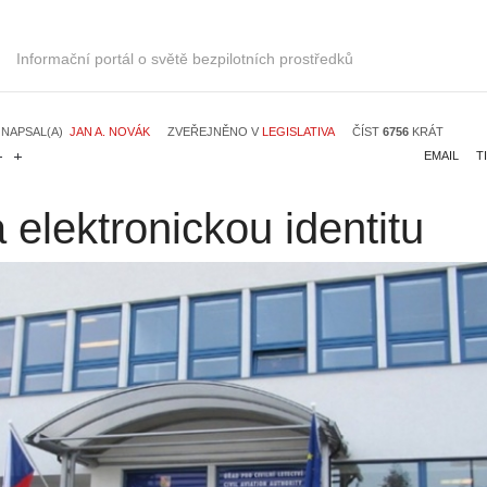
Informační portál o světě bezpilotních prostředků
NAPSAL(A)
JAN A. NOVÁK
ZVEŘEJNĚNO V
LEGISLATIVA
ČÍST
6756
KRÁT
EMAIL
T
 elektronickou identitu