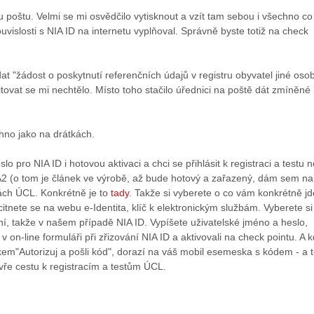
ou poštu. Velmi se mi osvědčilo vytisknout a vzít tam sebou i všechno co
uvislosti s NIA ID na internetu vyplňoval. Správně byste totiž na check
dat "žádost o poskytnutí referenčních údajů v registru obyvatel jiné osob
citovat se mi nechtělo. Místo toho stačilo úřednici na poště dát zmíněné
hno jako na drátkách.
o pro NIA ID i hotovou aktivaci a chci se přihlásit k registraci a testu 
A2 (o tom je článek ve výrobě, až bude hotový a zařazený, dám sem na
ách ÚCL. Konkrétně je to
tady
. Takže si vyberete o co vám konkrétně jd
ocitnete se na webu e-Identita, klíč k elektronickým službám. Vyberete si
í, takže v našem případě NIA ID. Vypíšete uživatelské jméno a heslo,
ili v on-line formuláři při zřizování NIA ID a aktivovali na check pointu. A 
ítkem"Autorizuj a pošli kód", dorazí na váš mobil esemeska s kódem - a 
ře cestu k registracím a testům ÚCL.