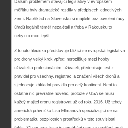
Dalším problémem stávající legislativy v evropském
měřítku byly dramatické rozdíly v předpisech jednotlivých
zemí. Například na Slovensku si majitelé bez povolení řady
úřadů legálně téměř nezalétali a třeba v Rakousku to
nebylo o moc lepší.
Z tohoto hlediska představuje blížící se evropská legislativa
pro drony velký krok vpřed: nerozlišuje mezi hobby
uživateli a profesionálními uživateli, předepisuje test z
pravidel pro všechny, registraci a značení všech dronů a
sjednocuje základní pravidla pro celý kontinent. Není to
ostatně nic převratně nového, protože v USA se musí
každý majitel dronu registrovat už od roku 2016. Už tehdy
americká právnička Lisa Ellmanová specializující se na
problematiku bezpilotních prostředků v této souvislosti
řekla: "Cílem registrace je vymáhání práva a opatření proti