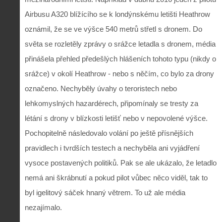
Airbusu A320 blížícího se k londýnskému letišti Heathrow
oznámil, že se ve výšce 540 metrů střetl s dronem. Do
světa se rozletěly zprávy o srážce letadla s dronem, média
přinášela přehled předešlých hlášeních tohoto typu (nikdy o
srážce) v okolí Heathrow - nebo s něčím, co bylo za drony
označeno. Nechyběly úvahy o teroristech nebo
lehkomyslných hazardérech, připomínaly se tresty za
létání s drony v blízkosti letišť nebo v nepovolené výšce.
Pochopitelně následovalo volání po ještě přísnějších
pravidlech i tvrdších testech a nechyběla ani vyjádření
vysoce postavených politiků. Pak se ale ukázalo, že letadlo
nemá ani škrábnutí a pokud pilot vůbec něco viděl, tak to
byl igelitový sáček hnaný větrem. To už ale média
nezajímalo.