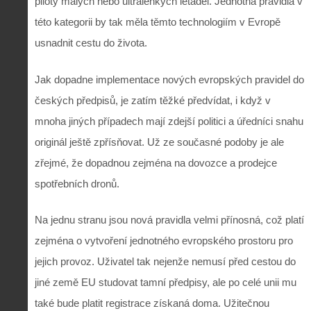
piloty malých nebo ultralehkých letadel. Jednotná pravidla v
této kategorii by tak měla těmto technologiím v Evropě
usnadnit cestu do života.
Jak dopadne implementace nových evropských pravidel do
českých předpisů, je zatím těžké předvídat, i když v
mnoha jiných případech mají zdejší politici a úředníci snahu
originál ještě zpřísňovat. Už ze současné podoby je ale
zřejmé, že dopadnou zejména na dovozce a prodejce
spotřebních dronů.
Na jednu stranu jsou nová pravidla velmi přínosná, což platí
zejména o vytvoření jednotného evropského prostoru pro
jejich provoz. Uživatel tak nejenže nemusí před cestou do
jiné země EU studovat tamní předpisy, ale po celé unii mu
také bude platit registrace získaná doma. Užitečnou