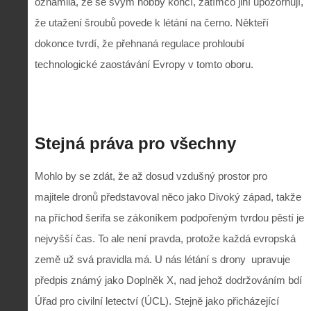
oznámila, že se svým hobby končí, zatímco jiní upozorňují,
že utažení šroubů povede k létání na černo. Někteří
dokonce tvrdí, že přehnaná regulace prohloubí
technologické zaostávání Evropy v tomto oboru.
Stejná práva pro všechny
Mohlo by se zdát, že až dosud vzdušný prostor pro
majitele dronů představoval něco jako Divoký západ, takže
na příchod šerifa se zákoníkem podpořeným tvrdou pěstí je
nejvyšší čas. To ale není pravda, protože každá evropská
země už svá pravidla má. U nás létání s drony
upravuje
předpis známý jako Doplněk X, nad jehož dodržováním bdí
Úřad pro civilní letectví (ÚCL). Stejně jako přicházející