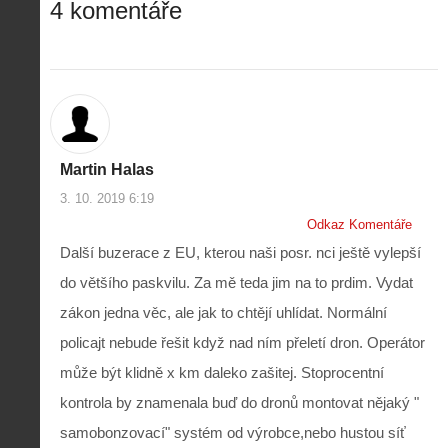
4 komentáře
Martin Halas
3. 10. 2019 6:19
Odkaz Komentáře
Další buzerace z EU, kterou naši posr. nci ještě vylepší
do většího paskvilu. Za mě teda jim na to prdim. Vydat
zákon jedna věc, ale jak to chtějí uhlídat. Normální
policajt nebude řešit když nad ním přeletí dron. Operátor
může být klidně x km daleko zašitej. Stoprocentní
kontrola by znamenala buď do dronů montovat nějaký "
samobonzovací" systém od výrobce,nebo hustou síť