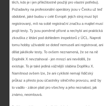
těch, kdo je i jen příležitostně použijí pro vlastní potřebu).
Požadavky na profesionální operátory jsou v Česku už teď
obdobné, jaké budou v celé Evropě: jejich stroj musí být
registrovaný, mít na sobě registrační značku a majitel musí
projít testy. Ty jsou poměrně přísné a nechybí ani praktická
zkouška z létání pod dohledem inspektorů z ÚCL. Naproti
tomu hobby uživatelé se doteď nemuseli ani registrovat, ani
dělat jakékoliv testy. To ovšem neznamená, že se na ně
Doplněk X nevztahoval - jen mnozí ani nevěděli, že
existuje. To je také jediná vážnější slabina Doplňku X.
Namítnout ovšem lze, že ani cyklisté nemají řidičský
průkaz a přesto jsou účastníky silničního provozu, aniž by
to vadilo - zákon platí pro všechny a jeho neznalost, jak
známo, neomlouvá.