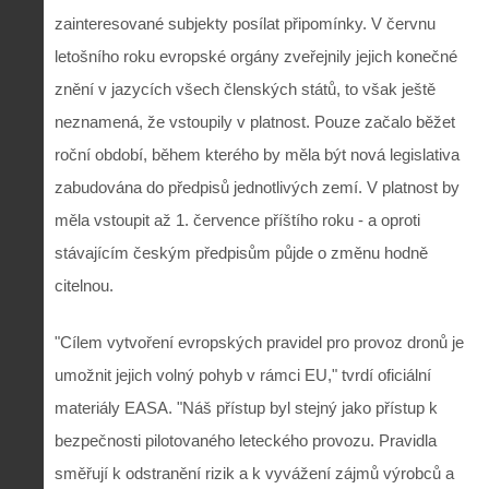
zainteresované subjekty posílat připomínky. V červnu
letošního roku evropské orgány zveřejnily jejich konečné
znění v jazycích všech členských států, to však ještě
neznamená, že vstoupily v platnost. Pouze začalo běžet
roční období, během kterého by měla být nová legislativa
zabudována do předpisů jednotlivých zemí. V platnost by
měla vstoupit až 1. července příštího roku - a oproti
stávajícím českým předpisům půjde o změnu hodně
citelnou.
"Cílem vytvoření evropských pravidel pro provoz dronů je
umožnit jejich volný pohyb v rámci EU," tvrdí oficiální
materiály EASA. "Náš přístup byl stejný jako přístup k
bezpečnosti pilotovaného leteckého provozu. Pravidla
směřují k odstranění rizik a k vyvážení zájmů výrobců a