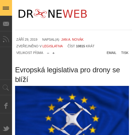
ZÁŘÍ 29, 2019
NAPSAL(A)
JAN A. NOVÁK
ZVEŘEJNĚNO V
LEGISLATIVA
ČÍST
10815
KRÁT
VELIKOST PÍSMA
EMAIL
TISK
Evropská legislativa pro drony se
blíží