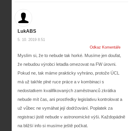
i
S
s
A
e
t
i
r
o
s
i
r
V
á
i
LukABS
i
l
e
e
:
5. 10. 2019 8:51
d
w
Z
P
r
Odkaz Komentáře
-
a
ř
o
p
č
Myslím si, že to nebude tak horké. Musíme jen doufat,
e
n
o
í
d
ů
že nebudou výrobci letadla omezovat na FW úrovni.
m
n
p
:
o
á
Pokud ne, tak máme prakticky vyhráno, protože ÚCL
i
1
c
m
s
.
má už takhle plné ruce práce a v kombinaci s
n
e
y
N
í
s
nedostatkem kvalifikovaných zaměstnanců zkrátka
p
e
k
d
r
p
nebude mít čas, ani prostředky legislativu kontrolovat a
k
r
o
r
a
o
l
á
už vůbec ne vymáhat její dodržování. Poplatek za
ž
n
é
v
d
y
registraci jistě nebude v astronomické výši. Každopádně
t
e
é
:
á
m
na bližší info si musíme ještě počkat.
h
3
n
z