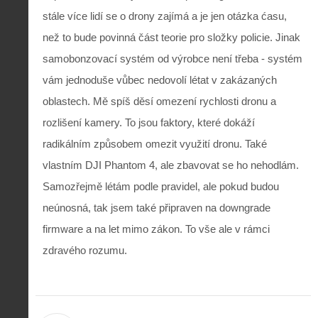
stále více lidí se o drony zajímá a je jen otázka ćasu,
než to bude povinná část teorie pro složky policie. Jinak
samobonzovací systém od výrobce není třeba - systém
vám jednoduše vůbec nedovolí létat v zakázaných
oblastech. Mě spíš děsí omezení rychlosti dronu a
rozlišení kamery. To jsou faktory, které dokáží
radikálním způsobem omezit využití dronu. Také
vlastním DJI Phantom 4, ale zbavovat se ho nehodlám.
Samozřejmě létám podle pravidel, ale pokud budou
neúnosná, tak jsem také připraven na downgrade
firmware a na let mimo zákon. To vše ale v rámci
zdravého rozumu.