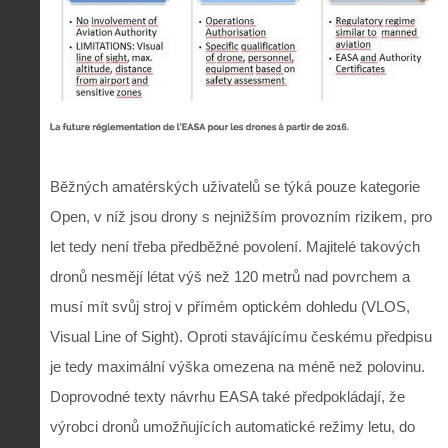
Běžných amatérských uživatelů se týká pouze kategorie
Open, v níž jsou drony s nejnižším provozním rizikem, pro
let tedy není třeba předběžné povolení. Majitelé takových
dronů nesmějí létat výš než 120 metrů nad povrchem a
musí mít svůj stroj v přímém optickém dohledu (VLOS,
Visual Line of Sight). Oproti stavájícímu českému předpisu
je tedy maximální výška omezena na méně než polovinu.
Doprovodné texty návrhu EASA také předpokládají, že
výrobci dronů umožňujících automatické režimy letu, do