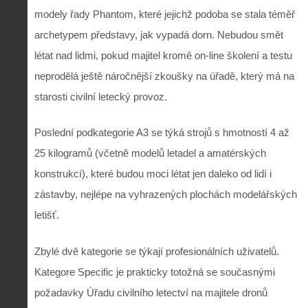
modely řady Phantom, které jejichž podoba se stala téměř
archetypem představy, jak vypadá dorn. Nebudou smět
létat nad lidmi, pokud majitel kromě on-line školení a testu
neprodělá ještě náročnější zkoušky na úřadě, který má na
starosti civilní letecký provoz.
Poslední podkategorie A3 se týká strojů s hmotností 4 až
25 kilogramů (včetně modelů letadel a amatérských
konstrukcí), které budou moci létat jen daleko od lidí i
zástavby, nejlépe na vyhrazených plochách modelářských
letišť.
Zbylé dvě kategorie se týkají profesionálních uživatelů.
Kategore Specific je prakticky totožná se současnými
požadavky Úřadu civilního letectví na majitele dronů