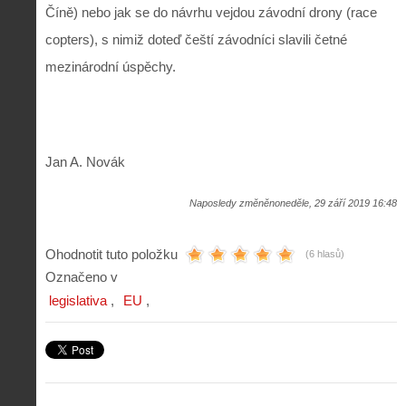
Číně) nebo jak se do návrhu vejdou závodní drony (race
copters), s nimiž doteď čeští závodníci slavili četné
mezinárodní úspěchy.
Jan A. Novák
Naposledy změněnoneděle, 29 září 2019 16:48
Ohodnotit tuto položku
(6 hlasů)
Označeno v
legislativa
EU