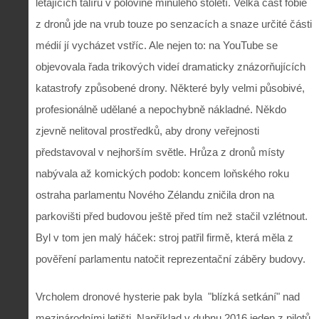
létajících talířů v polovině minulého století. Velká část fobie
z dronů jde na vrub touze po senzacích a snaze určité části
médií jí vycházet vstříc. Ale nejen to: na YouTube se
objevovala řada trikových videí dramaticky znázorňujících
katastrofy způsobené drony. Některé byly velmi působivé,
profesionálně udělané a nepochybně nákladné. Někdo
zjevně nelitoval prostředků, aby drony veřejnosti
představoval v nejhorším světle. Hrůza z dronů místy
nabývala až komických podob: koncem loňského roku
ostraha parlamentu Nového Zélandu zničila dron na
parkovišti před budovou ještě před tím než stačil vzlétnout.
Byl v tom jen malý háček: stroj patřil firmě, která měla z
pověření parlamentu natočit reprezentační záběry budovy.
Vrcholem dronové hysterie pak byla
"blízká setkání" nad
mezinárodními letišti. Například v dubnu 2016 jeden z pilotů