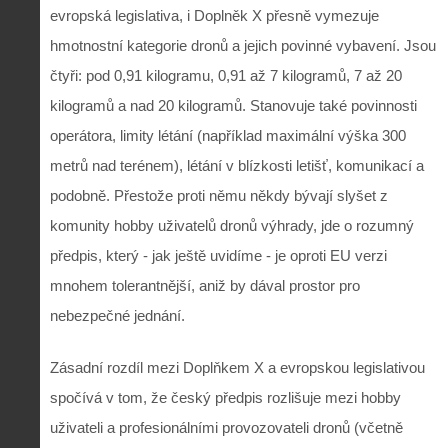
evropská legislativa, i Doplněk X přesně vymezuje
hmotnostní kategorie dronů a jejich povinné vybavení. Jsou
čtyři: pod 0,91 kilogramu, 0,91 až 7 kilogramů, 7 až 20
kilogramů a nad 20 kilogramů. Stanovuje také povinnosti
operátora, limity létání (například maximální výška 300
metrů nad terénem), létání v blízkosti letišť, komunikací a
podobně. Přestože proti němu někdy bývají slyšet z
komunity hobby uživatelů dronů výhrady, jde o rozumný
předpis, který - jak ještě uvidíme - je oproti EU verzi
mnohem tolerantnější, aniž by dával prostor pro
nebezpečné jednání.
Zásadní rozdíl mezi Doplňkem X a evropskou legislativou
spočívá v tom, že český předpis rozlišuje mezi hobby
uživateli a profesionálními provozovateli dronů (včetně