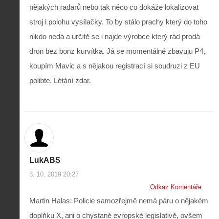
nějakých radarů nebo tak něco co dokáže lokalizovat
stroj i polohu vysílačky. To by stálo prachy který do toho
nikdo nedá a určitě se i najde výrobce který rád prodá
dron bez bonz kurvítka. Já se momentálně zbavuju P4,
koupím Mavic a s nějakou registrací si soudruzi z EU
polibte. Létání zdar.
LukABS
3. 10. 2019 20:27
Odkaz Komentáře
Martin Halas: Policie samozřejmě nemá páru o nějakém
doplňku X, ani o chystané evropské legislativě, ovšem