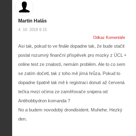
Martin Halás
4. 10. 2019 9:15
Odkaz Komentáře
Asi tak, pokud to ve finále dopadne tak, že bude stačit
poslat rozumný finanční příspěvek pro mozky z ÚCL +
online test ze znalostí, nemám problém. Ale to co sem
se zatím dočetl, tak z toho mě jímá hrůza. Pokud to
dopadne špatně tak mě k registraci donutí až červená
tečka mezi očima ze zaměřovače snipera od
Antihobbydron komanda ?
No a budem novodobý drondisident. Muhehe. Hezký
den.
Z
h