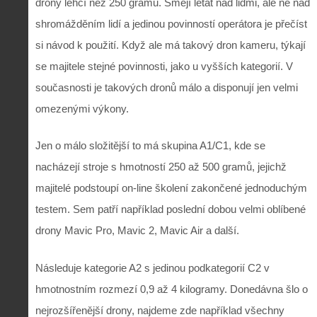
drony lehčí než 250 gramů. Smějí létat nad lidmi, ale ne nad
shromážděním lidí a jedinou povinností operátora je přečíst
si návod k použití. Když ale má takový dron kameru, týkají
se majitele stejné povinnosti, jako u vyšších kategorií. V
současnosti je takových dronů málo a disponují jen velmi
omezenými výkony.
Jen o málo složitější to má skupina A1/C1, kde se
nacházejí stroje s hmotností 250 až 500 gramů, jejichž
majitelé podstoupí on-line školení zakončené jednoduchým
testem. Sem patří například poslední dobou velmi oblíbené
drony Mavic Pro, Mavic 2, Mavic Air a další.
Následuje kategorie A2 s jedinou podkategorií C2 v
hmotnostním rozmezí 0,9 až 4 kilogramy. Donedávna šlo o
nejrozšířenější drony, najdeme zde například všechny