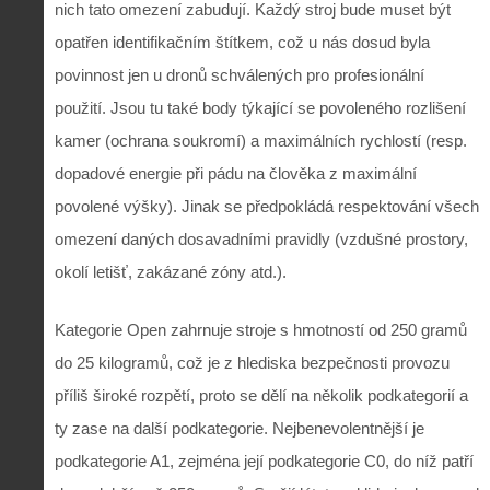
nich tato omezení zabudují. Každý stroj bude muset být
opatřen identifikačním štítkem, což u nás dosud byla
povinnost jen u dronů schválených pro profesionální
použití. Jsou tu také body týkající se povoleného rozlišení
kamer (ochrana soukromí) a maximálních rychlostí (resp.
dopadové energie při pádu na člověka z maximální
povolené výšky). Jinak se předpokládá respektování všech
omezení daných dosavadními pravidly (vzdušné prostory,
okolí letišť, zakázané zóny atd.).
Kategorie Open zahrnuje stroje s hmotností od 250 gramů
do 25 kilogramů, což je z hlediska bezpečnosti provozu
příliš široké rozpětí, proto se dělí na několik podkategorií a
ty zase na další podkategorie. Nejbenevolentnější je
podkategorie A1, zejména její podkategorie C0, do níž patří