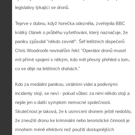
legislativy týkající se dronů.
Teprve v dubnu, když horečka odezněla, zveřejnila BBC
krátký článek o průběhu vyšetřování, který naznačuje, že
paniku způsobil "někdo zevnitř". Šéf letištních dispečerů
Chris Woodroofe novinářům řekl: "Operátor dronů musel
mít přímé spojení s někým, kdo měl přesný přehled o tom,
co se děje na letištních drahách."
Kdo za mediální panikou, virálními videi a podivnými
incidenty stojí, se neví - pokud vůbec za nimi někdo stojí a
nejde jen o další symptom nemocné společnosti.
Skutečnost je taková, že k usmrcení dronem ještě nedošlo,
že zneužití dronu ke kriminální nebo teroristické činnosti je
mnohem méně efektivní než použití dostupnějších