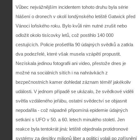
Vůbec nejvážnějším incidentem tohoto druhu byla série
hlášení o dronech v okolí londýnského letiště Gatwick před
Vánoci loňského roku. Bylo kvůli nim nutné zrušit nebo
odložit okolo tisícovky letů, což postihlo 140 000
cestujících. Policie prošetřila 90 údajných svědků a zatkla
dva podezřelé, které však musela vzápětí propustit.
Nezískala jedinou fotografii ani video, přestože dnes je
možné na sociálních sítích i na nahrávkách z
bezpečnostních kamer dohledat záznam téměř jakékoliv
události. V jednom případě se ukázalo, že svědkové viděli
světla vzdáleného jeřábu, ostatní svědectví se objasnit
nepodařila - což nápadně připomíná epidemie údajných
setkání s UFO v 50. a 60. letech minulého století. Jen
reakce byla tentokrát jiná: letiště objednala protidronové
systémy za desítky milionů liber a politici volali po zpřísnění