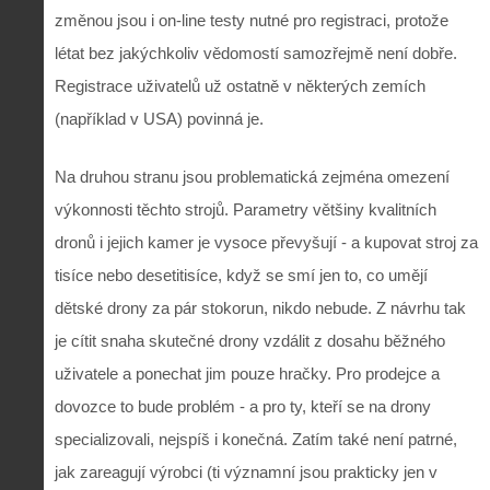
změnou jsou i on-line testy nutné pro registraci, protože
létat bez jakýchkoliv vědomostí samozřejmě není dobře.
Registrace uživatelů už ostatně v některých zemích
(například v USA) povinná je.
Na druhou stranu jsou problematická zejména omezení
výkonnosti těchto strojů. Parametry většiny kvalitních
dronů i jejich kamer je vysoce převyšují - a kupovat stroj za
tisíce nebo desetitisíce, když se smí jen to, co umějí
dětské drony za pár stokorun, nikdo nebude. Z návrhu tak
je cítit snaha skutečné drony vzdálit z dosahu běžného
uživatele a ponechat jim pouze hračky. Pro prodejce a
dovozce to bude problém - a pro ty, kteří se na drony
specializovali, nejspíš i konečná. Zatím také není patrné,
jak zareagují výrobci (ti významní jsou prakticky jen v