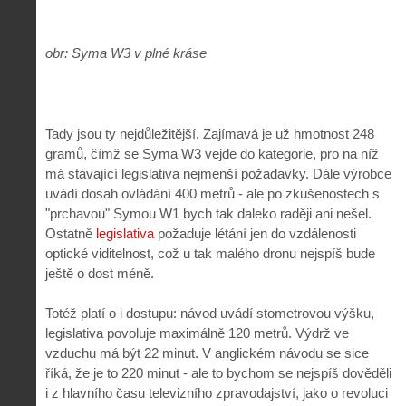
obr: Syma W3 v plné kráse
Tady jsou ty nejdůležitější. Zajímavá je už hmotnost 248
gramů, čímž se Syma W3 vejde do kategorie, pro na níž
má stávající legislativa nejmenší požadavky. Dále výrobce
uvádí dosah ovládání 400 metrů - ale po zkušenostech s
"prchavou" Symou W1 bych tak daleko raději ani nešel.
Ostatně
legislativa
požaduje létání jen do vzdálenosti
optické viditelnost, což u tak malého dronu nejspíš bude
ještě o dost méně.
Totéž platí o i dostupu: návod uvádí stometrovou výšku,
legislativa povoluje maximálně 120 metrů. Výdrž ve
vzduchu má být 22 minut. V anglickém návodu se sice
říká, že je to 220 minut - ale to bychom se nejspíš dověděli
i z hlavního času televizního zpravodajství, jako o revoluci