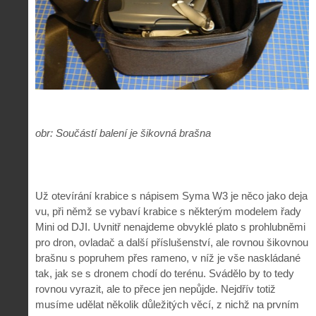
obr: Součástí balení je šikovná brašna
Už otevírání krabice s nápisem Syma W3 je něco jako deja
vu, při němž se vybaví krabice s některým modelem řady
Mini od DJI. Uvnitř nenajdeme obvyklé plato s prohlubněmi
pro dron, ovladač a další příslušenství, ale rovnou šikovnou
brašnu s popruhem přes rameno, v níž je vše naskládané
tak, jak se s dronem chodí do terénu. Svádělo by to tedy
rovnou vyrazit, ale to přece jen nepůjde. Nejdřív totiž
musíme udělat několik důležitých věcí, z nichž na prvním