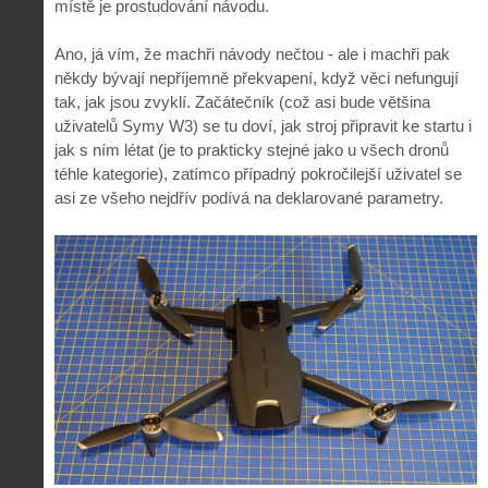
místě je prostudování návodu.
Ano, já vím, že machři návody nečtou - ale i machři pak
někdy bývají nepříjemně překvapení, když věci nefungují
tak, jak jsou zvyklí. Začátečník (což asi bude většina
uživatelů Symy W3) se tu doví, jak stroj připravit ke startu i
jak s ním létat (je to prakticky stejné jako u všech dronů
téhle kategorie), zatímco případný pokročilejší uživatel se
asi ze všeho nejdřív podívá na deklarované parametry.