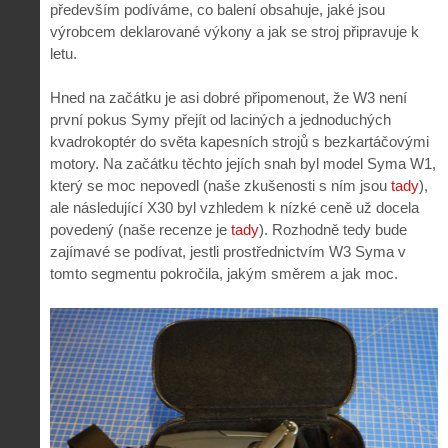
především podíváme, co balení obsahuje, jaké jsou
výrobcem deklarované výkony a jak se stroj připravuje k
letu.
Hned na začátku je asi dobré připomenout, že W3 není
první pokus Symy přejít od laciných a jednoduchých
kvadrokoptér do světa kapesních strojů s bezkartáčovými
motory. Na začátku těchto jejích snah byl model Syma W1,
který se moc nepovedl (naše zkušenosti s ním jsou
tady
),
ale následující X30 byl vzhledem k nízké ceně už docela
povedený (naše recenze je
tady
). Rozhodně tedy bude
zajímavé se podívat, jestli prostřednictvím W3 Syma v
tomto segmentu pokročila, jakým směrem a jak moc.