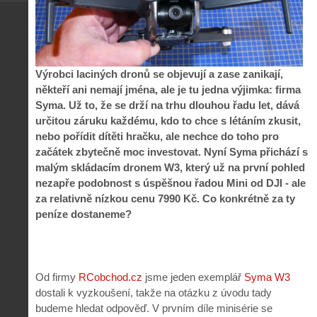
Výrobci laciných dronů se objevují a zase zanikají,
někteří ani nemají jména, ale je tu jedna výjimka: firma
Syma. Už to, že se drží na trhu dlouhou řadu let, dává
určitou záruku každému, kdo to chce s létáním zkusit,
nebo pořídit dítěti hračku, ale nechce do toho pro
začátek zbytečně moc investovat. Nyní Syma přichází s
malým skládacím dronem W3, který už na první pohled
nezapře podobnost s úspěšnou řadou Mini od DJI - ale
za relativně nízkou cenu 7990 Kč. Co konkrétně za ty
peníze dostaneme?
Od firmy
RCobchod.cz
jsme jeden exemplář
Syma W3
dostali k vyzkoušení, takže na otázku z úvodu tady
budeme hledat odpověď. V prvním díle minisérie se