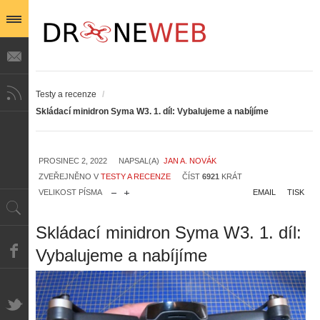
Testy a recenze
/
Skládací minidron Syma W3. 1. díl: Vybalujeme a nabíjíme
PROSINEC 2, 2022
NAPSAL(A)
JAN A. NOVÁK
ZVEŘEJNĚNO V
TESTY A RECENZE
ČÍST
6921
KRÁT
VELIKOST PÍSMA
EMAIL
TISK
Skládací minidron Syma W3. 1. díl:
Vybalujeme a nabíjíme