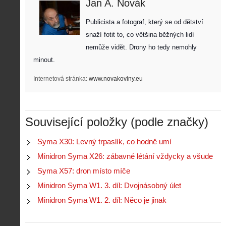
Jan A. Novák
Publicista a fotograf, který se od dětství 
snaží fotit to, co většina běžných lidí 
nemůže vidět. Drony ho tedy nemohly 
minout. 
Internetová stránka:
www.novakoviny.eu
Související položky (podle značky)
Syma X30: Levný trpaslík, co hodně umí
Minidron Syma X26: zábavné létání vždycky a všude
Syma X57: dron místo míče
Minidron Syma W1. 3. díl: Dvojnásobný úlet
Minidron Syma W1. 2. díl: Něco je jinak