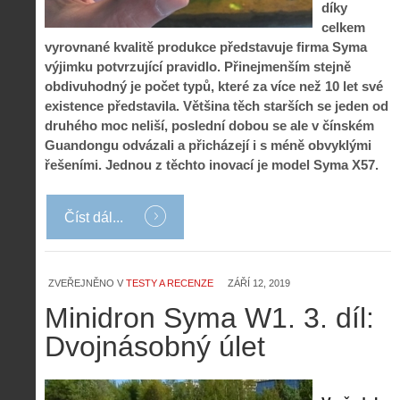
díky
celkem
vyrovnané kvalitě produkce představuje firma Syma
výjimku potvrzující pravidlo. Přinejmenším stejně
obdivuhodný je počet typů, které za více než 10 let své
existence představila. Většina těch starších se jeden od
druhého moc neliší, poslední dobou se ale v čínském
Guandongu odvázali a přicházejí i s méně obvyklými
řešeními. Jednou z těchto inovací je model Syma X57.
Číst dál...
ZVEŘEJNĚNO V
TESTY A RECENZE
ZÁŘÍ 12, 2019
Minidron Syma W1. 3. díl:
Dvojnásobný úlet