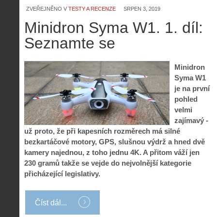
ZVEŘEJNĚNO V
TESTY A RECENZE
SRPEN 3, 2019
Minidron Syma W1. 1. díl:
Seznamte se
Minidron
Syma W1
je na první
pohled
velmi
zajímavý -
už proto, že při kapesních rozměrech má silné
bezkartáčové motory, GPS, slušnou výdrž a hned dvě
kamery najednou, z toho jednu 4K. A přitom váží jen
230 gramů takže se vejde do nejvolnější kategorie
přicházející legislativy.
Číst dál...