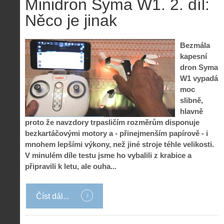
Minidron Syma W1. 2. díl:
Něco je jinak
Bezmála
kapesní
dron Syma
W1 vypadá
moc
slibně,
hlavně
proto že navzdory trpasličím rozměrům disponuje
bezkartáčovými motory a - přinejmenším papírově - i
mnohem lepšími výkony, než jiné stroje téhle velikosti.
V minulém díle testu jsme ho vybalili z krabice a
připravili k letu, ale ouha...
Číst dál...