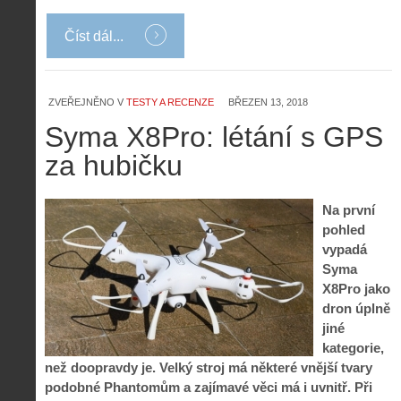
Číst dál...
ZVEŘEJNĚNO V
TESTY A RECENZE
BŘEZEN 13, 2018
Syma X8Pro: létání s GPS
za hubičku
Na první
pohled
vypadá
Syma
X8Pro jako
dron úplně
jiné
kategorie,
než doopravdy je. Velký stroj má některé vnější tvary
podobné Phantomům a zajímavé věci má i uvnitř. Při