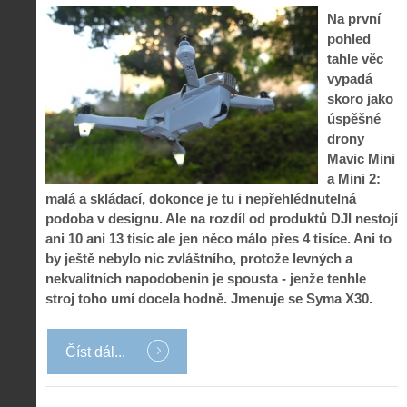
Na první
pohled
tahle věc
vypadá
skoro jako
úspěšné
drony
Mavic Mini
a Mini 2:
malá a skládací, dokonce je tu i nepřehlédnutelná
podoba v designu. Ale na rozdíl od produktů DJI nestojí
ani 10 ani 13 tisíc ale jen něco málo přes 4 tisíce. Ani to
by ještě nebylo nic zvláštního, protože levných a
nekvalitních napodobenin je spousta - jenže tenhle
stroj toho umí docela hodně. Jmenuje se Syma X30.
Číst dál...