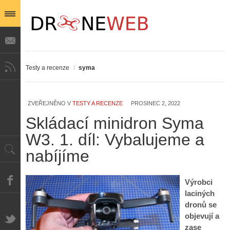
Testy a recenze
/
syma
ZVEŘEJNĚNO V
TESTY A RECENZE
PROSINEC 2, 2022
Skládací minidron Syma
W3. 1. díl: Vybalujeme a
nabíjíme
Výrobci
laciných
dronů se
objevují a
zase