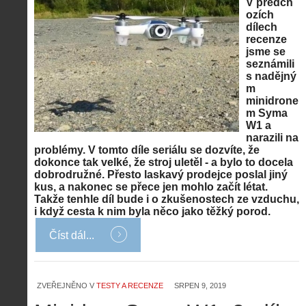
V předch
ozích
dílech
recenze
jsme se
seznámili
s nadějný
m
minidrone
m Syma
W1 a
narazili na
problémy. V tomto díle seriálu se dozvíte, že
dokonce tak velké, že stroj uletěl - a bylo to docela
dobrodružné. Přesto laskavý prodejce poslal jiný
kus, a nakonec se přece jen mohlo začít létat.
Takže tenhle díl bude i o zkušenostech ze vzduchu,
i když cesta k nim byla něco jako těžký porod.
Číst dál...
ZVEŘEJNĚNO V
TESTY A RECENZE
SRPEN 9, 2019