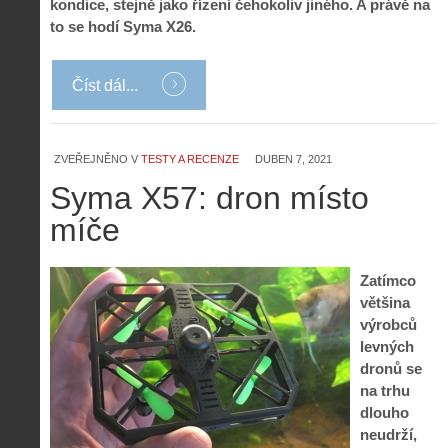
kondice, stejně jako řízení čehokoliv jiného. A právě na
to se hodí Syma X26.
Číst dál...
ZVEŘEJNĚNO V
TESTY A RECENZE
DUBEN 7, 2021
Syma X57: dron místo
míče
Zatímco
většina
výrobců
levných
dronů se
na trhu
dlouho
neudrží,