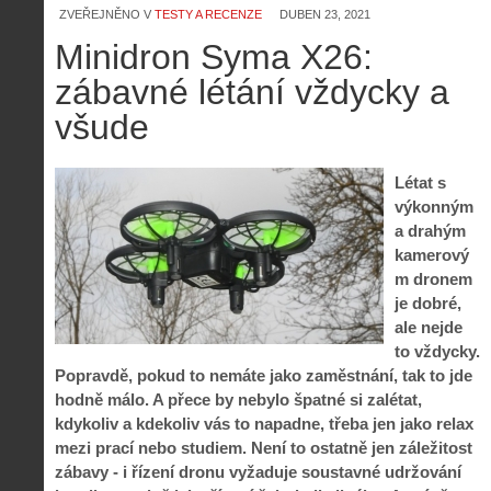
ZVEŘEJNĚNO V
TESTY A RECENZE
DUBEN 23, 2021
Minidron Syma X26:
zábavné létání vždycky a
všude
Létat s
výkonným
a drahým
kamerový
m dronem
je dobré,
ale nejde
to vždycky.
Popravdě, pokud to nemáte jako zaměstnání, tak to jde
hodně málo. A přece by nebylo špatné si zalétat,
kdykoliv a kdekoliv vás to napadne, třeba jen jako relax
mezi prací nebo studiem. Není to ostatně jen záležitost
zábavy - i řízení dronu vyžaduje soustavné udržování