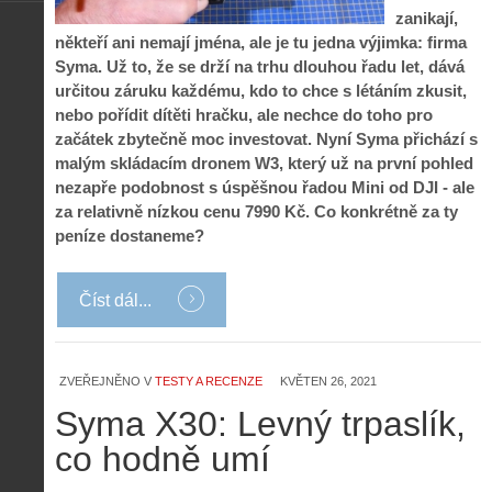
zanikají,
někteří ani nemají jména, ale je tu jedna výjimka: firma
Syma. Už to, že se drží na trhu dlouhou řadu let, dává
určitou záruku každému, kdo to chce s létáním zkusit,
nebo pořídit dítěti hračku, ale nechce do toho pro
začátek zbytečně moc investovat. Nyní Syma přichází s
malým skládacím dronem W3, který už na první pohled
nezapře podobnost s úspěšnou řadou Mini od DJI - ale
za relativně nízkou cenu 7990 Kč. Co konkrétně za ty
peníze dostaneme?
Číst dál...
ZVEŘEJNĚNO V
TESTY A RECENZE
KVĚTEN 26, 2021
Syma X30: Levný trpaslík,
co hodně umí