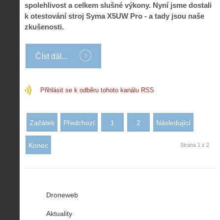
spolehlivost a celkem slušné výkony. Nyní jsme dostali
k otestování stroj Syma X5UW Pro - a tady jsou naše
zkušenosti.
Číst dál...
Přihlásit se k odběru tohoto kanálu RSS
Začátek
Předchozí
1
2
Následující
Konec
Strana 1 z 2
Droneweb
Aktuality