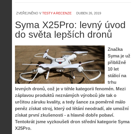
ZVEŘEJNĚNO V
TESTY A RECENZE
DUBEN 26, 2019
Syma X25Pro: levný úvod
do světa lepších dronů
Značka
Syma je už
přibližně
10 let
stálicí na
trhu
levných dronů, což je v téhle kategorii fenomén. Mezi
záplavou produktů neznámých výrobců jde tak o
určitou záruku kvality, a tedy šance za poměrně málo
peněz získat stroj, který od létání neodradí, ale umožní
získat první zkušenosti - a hlavně dobře pobaví.
Tentokrát jsme vyzkoušeli dron střední kategorie Syma
X25Pro.