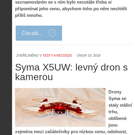
seznamováním se s ním bylo neustále třeba si
připomínat jeho cenu, abychom toho po něm nechtěli
příliš mnoho.
Číst dál...
ZVEŘEJNĚNO V
TESTY A RECENZE
ÚNOR 19, 2018
Syma X5UW: levný dron s
kamerou
Drony
Syma se
staly stálicí
trhu,
oblíbené
jsou
zejména mezi začátečníky pro nízkou cenu, odolnost,