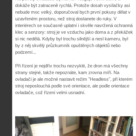
dokáže být zatraceně rychlá. Protože dosah vysílačky asi
nebude moc velký, doporučoval bych první pokusy dělat v
uzavřeném prostoru, než stroj dostanete do ruky. V
interiérech se současně uplatní i skvěle navržená ochranná
klec a senzory: stroj je ve vzduchu jako doma a z překážek
si nic nedělá. Kdyby byl trochu silnější a nesl kameru, byl
by z něj skvělý průzkumník opuštěných objektů nebo
podzemí...
Při řízení je nejdřív trochu nezvyklé, že dron má všechny
strany stejné, takže nepoznáte, kam zrovna míří. Na
ovladači je ale možné nastavit režim "Headless", při kterém
stroj neposlouchá podle své orientace, ale podle orientace
ovladače, což řízení velmi usnadní.