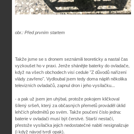
obr.: Před prvním startem
Takže jsme se s dronem seznámili teoreticky a nastal čas
vyzkoušet ho v praxi. Jenže shánějte baterky do ovladače,
když na všech obchodech visí cedule "Z důvodů nařízení
vlády zavřeno". Vydloubal jsem tedy doma náplň několika
televizních ovladačů, zapnul dron i jeho vysílačku...
- a pak už jsem jen uhýbal, protože pokojem kličkoval
šílený sršeň, který za občasných přemetů prováděl úklid
lehčích předmětů po svém. Takže poučení číslo jedna:
baterie v ovladači musí být čerstvé. Starší nestačí,
přestože vysílačka jejich nedostatečné nabití nesignalizuje
(i když návod tvrdí opak).