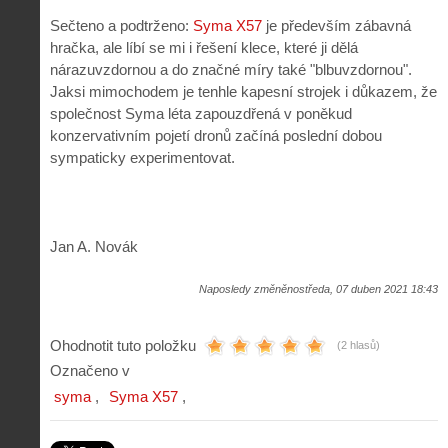
Sečteno a podtrženo:
Syma X57
je především zábavná
hračka, ale líbí se mi i řešení klece, které ji dělá
nárazuvzdornou a do značné míry také "blbuvzdornou".
Jaksi mimochodem je tenhle kapesní strojek i důkazem, že
společnost Syma léta zapouzdřená v poněkud
konzervativním pojetí dronů začíná poslední dobou
sympaticky experimentovat.
Jan A. Novák
Naposledy změněnostředa, 07 duben 2021 18:43
Ohodnotit tuto položku
(2 hlasů)
Označeno v
syma
Syma X57