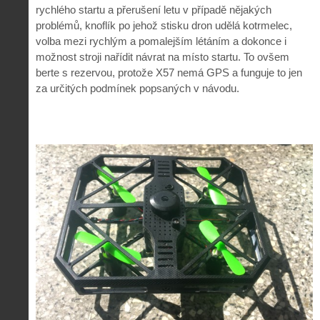
rychlého startu a přerušení letu v případě nějakých
problémů, knoflík po jehož stisku dron udělá kotrmelec,
volba mezi rychlým a pomalejším létáním a dokonce i
možnost stroji nařídit návrat na místo startu. To ovšem
berte s rezervou, protože X57 nemá GPS a funguje to jen
za určitých podmínek popsaných v návodu.