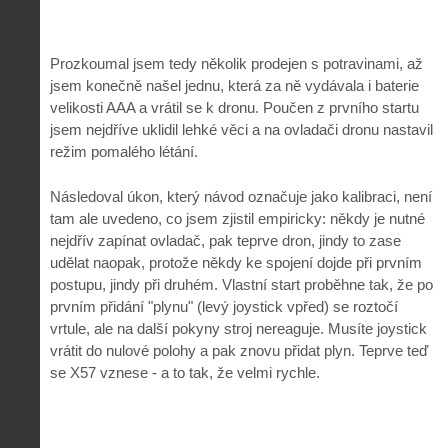
Prozkoumal jsem tedy několik prodejen s potravinami, až
jsem konečně našel jednu, která za ně vydávala i baterie
velikosti AAA a vrátil se k dronu. Poučen z prvního startu
jsem nejdříve uklidil lehké věci a na ovladači dronu nastavil
režim pomalého létání.
Následoval úkon, který návod označuje jako kalibraci, není
tam ale uvedeno, co jsem zjistil empiricky: někdy je nutné
nejdřív zapínat ovladač, pak teprve dron, jindy to zase
udělat naopak, protože někdy ke spojení dojde při prvním
postupu, jindy při druhém. Vlastní start proběhne tak, že po
prvním přidání "plynu" (levý joystick vpřed) se roztočí
vrtule, ale na další pokyny stroj nereaguje. Musíte joystick
vrátit do nulové polohy a pak znovu přidat plyn. Teprve teď
se X57 vznese - a to tak, že velmi rychle.