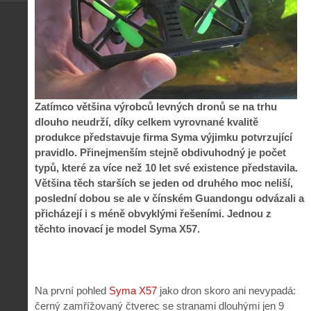
Zatímco většina výrobců levných dronů se na trhu
dlouho neudrží, díky celkem vyrovnané kvalitě
produkce představuje firma Syma výjimku potvrzující
pravidlo. Přinejmenším stejně obdivuhodný je počet
typů, které za více než 10 let své existence představila.
Většina těch starších se jeden od druhého moc neliší,
poslední dobou se ale v čínském Guandongu odvázali a
přicházejí i s méně obvyklými řešeními. Jednou z
těchto inovací je model Syma X57.
Na první pohled
Syma X57
jako dron skoro ani nevypadá:
černý zamřížovaný čtverec se stranami dlouhými jen 9