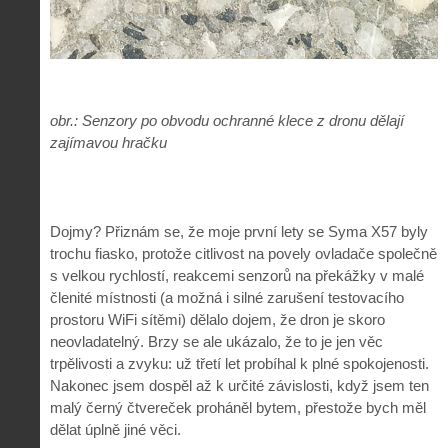
obr.: Senzory po obvodu ochranné klece z dronu dělají
zajímavou hračku
Dojmy? Přiznám se, že moje první lety se Syma X57 byly
trochu fiasko, protože citlivost na povely ovladače společně
s velkou rychlostí, reakcemi senzorů na překážky v malé
členité místnosti (a možná i silné zarušení testovacího
prostoru WiFi sítěmi) dělalo dojem, že dron je skoro
neovladatelný. Brzy se ale ukázalo, že to je jen věc
trpělivosti a zvyku: už třetí let probíhal k plné spokojenosti.
Nakonec jsem dospěl až k určité závislosti, když jsem ten
malý černý čtvereček proháněl bytem, přestože bych měl
dělat úplně jiné věci.