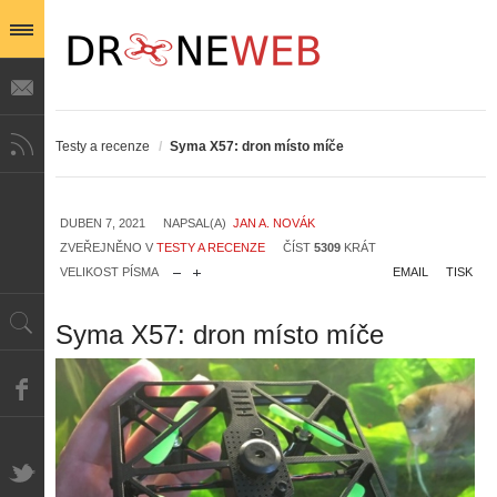
Testy a recenze
/
Syma X57: dron místo míče
DUBEN 7, 2021
NAPSAL(A)
JAN A. NOVÁK
ZVEŘEJNĚNO V
TESTY A RECENZE
ČÍST
5309
KRÁT
VELIKOST PÍSMA
EMAIL
TISK
Syma X57: dron místo míče