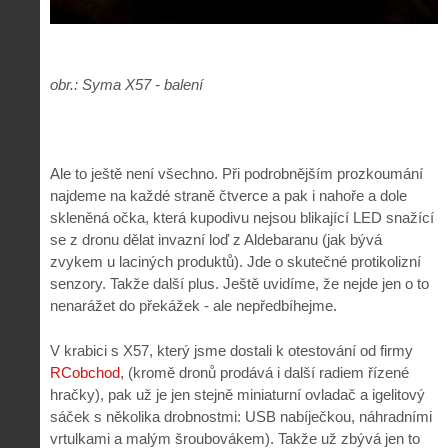
obr.: Syma X57 - balení
Ale to ještě není všechno. Při podrobnějším prozkoumání
najdeme na každé straně čtverce a pak i nahoře a dole
skleněná očka, která kupodivu nejsou blikající LED snažící
se z dronu dělat invazní loď z Aldebaranu (jak bývá
zvykem u laciných produktů). Jde o skutečné protikolizní
senzory. Takže další plus. Ještě uvidíme, že nejde jen o to
nenarážet do překážek - ale nepředbíhejme.
V krabici s X57, který jsme dostali k otestování od firmy
RCobchod
, (kromě dronů prodává i další radiem řízené
hračky), pak už je jen stejně miniaturní ovladač a igelitový
sáček s několika drobnostmi: USB nabíječkou, náhradními
vrtulkami a malým šroubovákem). Takže už zbývá jen to