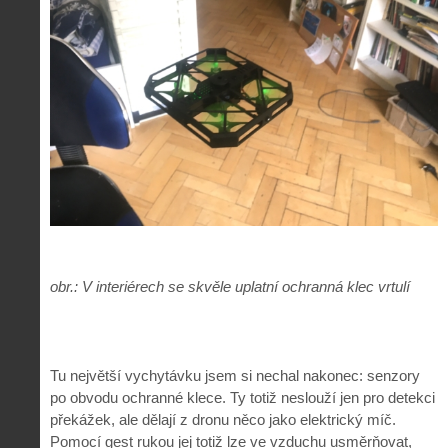
obr.: V interiérech se skvěle uplatní ochranná klec vrtulí
Tu největší vychytávku jsem si nechal nakonec: senzory
po obvodu ochranné klece. Ty totiž neslouží jen pro detekci
překážek, ale dělají z dronu něco jako elektrický míč.
Pomocí gest rukou jej totiž lze ve vzduchu usměrňovat,