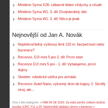
Minidron Syma X26: zábavné létání vždycky a všude
Minidron Syma W1. 3. díl: Dvojnásobný úlet
Minidron Syma W1. 2. díl: Něco je jinak
Nejnovější od Jan A. Novák
Nepřekročitelný výškový limit 120 m: bezpečnost nebo
buzerace?
Recenze. DJI mini 5 pro 2. díl: První start
Recenze DJI mini 5 pro - 1. díl: Vybalujeme, první
dojmy
Skeeter: robotická vážka pro armádu
Recenze: Autel Nano, výkonný dron do kapsy 2. Skvělý
stroj, ale...
Více z této kategorie:
« FIMI X8 SE 2020: Za málo peněz celkem slušná
muzika
SJRC F11 a Z5: Nejlevnější skládací drony s kamerou »