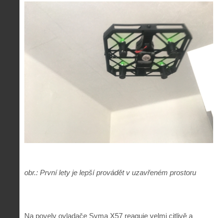
obr.: První lety je lepší provádět v uzavřeném prostoru
Na povely ovladače Syma X57 reaguje velmi citlivě a