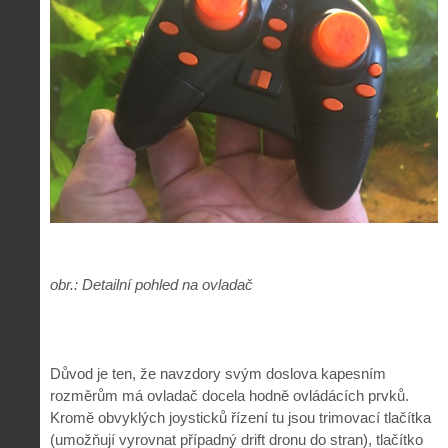
obr.: Detailní pohled na ovladač
Důvod je ten, že navzdory svým doslova kapesním
rozměrům má ovladač docela hodně ovládácích prvků.
Kromě obvyklých joysticků řízení tu jsou trimovací tlačítka
(umožňují vyrovnat případný drift dronu do stran), tlačítko