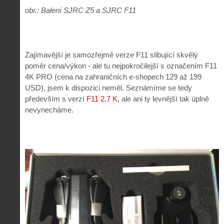
obr.: Balení SJRC Z5 a SJRC F11
Zajímavější je samozřejmě verze F11 slibující skvělý
poměr cena/výkon - ale tu nejpokročilejší s označením F11
4K PRO (cena na zahraničních e-shopech 129 až 199
USD), jsem k dispozici neměl. Seznámíme se tedy
především s verzí
F11 2,7 K
, ale ani ty levnější tak úplně
nevynecháme.