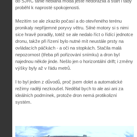
do SJRC tahle neblahá móda ještě nedorazila a start i tady
proběhl k naprosté spokojenosti.
Mezitím se ale zkazilo počasí a do otevřeného terénu
pronikaly nepříjemné poryvy větru. Silné motory si s nimi
sice hravě poradily, totéž se ale nedalo říct o řídící jednotce
dronu, takže při řízení bylo nutné mít neustále prsty na
ovládacích páčkách - a oči na stopkách. Stačila malá
nepozornost (třeba při pořizování snímku) a dron byl
najednou někde jinde. Nešlo jen o horizontální drift; i změny
výšky byly až v řádu metrů.
I to byl jeden z důvodů, proč jsem dolet a automatické
režimy raději nezkoušel. Nedělal bych to ale asi ani za
ideálních podmínek, protože dron nemá protikolizní
systém.