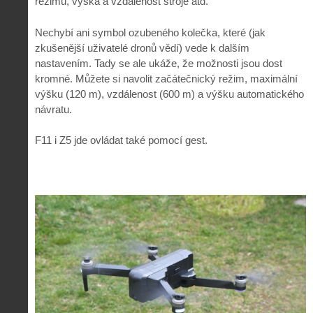
režimů, výška a vzdálenost stroje atd.
Nechybí ani symbol ozubeného kolečka, které (jak
zkušenější uživatelé dronů vědí) vede k dalším
nastavením. Tady se ale ukáže, že možnosti jsou dost
kromné. Můžete si navolit začátečnický režim, maximální
výšku (120 m), vzdálenost (600 m) a výšku automatického
návratu.
F11 i Z5 jde ovládat také pomocí gest.