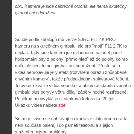
obr.: Kamera je sice částečně otočná, ale nemá skutečný
gimbal ani odpružení
Soudě podle katalogů má verze SJRC F11 4K PRO
kameru na skutečném gimbalu, ale pro "mojí" F11 2,7K to
neplatí. Tady sice kameru jde ovladačem natáčet podle
horizontální osy z polohy "přímo hleď" až do polohy kolmo
dolů, ale není tu ani gimbal, ani odpružení. Přesto se u
videa neprojevuje jelly efekt (rozvlnění obrazu způsobené
chvěním kamery), takže předpokládám softwarové řešení.
To ovšem kvalitě videa nepřidá - a absence stabilizovaného
gimbalu plus poryvy větru dělají záběry hodně roztřesené.
Poněkud neobvyklá je i snímková frekvence 20 fps.
Ukázku videa najdete
zde
.
Snímky i videa se nahrávají na kartu ve slotu dronu (karta
není součástí balení) i do paměti telefonu a s jejich
stažením nejsou problémy.