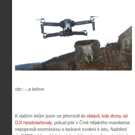
obr.: ...a letíme
K dalším letům jsem se přemístil do
oblasti, kde drony od
DJI neodstartovaly
, pokud jste v Číně nějakého mandarina
nepoprosili esemeskou o laskavé svolení k letu. Naštěstí