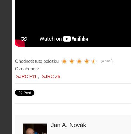
Ohodnotit tuto položku
(4 hlasů)
Označeno v
SJRC F11
SJRC Z5
Jan A. Novák