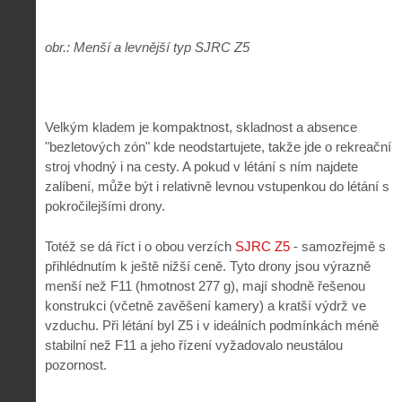
obr.: Menší a levnější typ SJRC Z5
Velkým kladem je kompaktnost, skladnost a absence
"bezletových zón" kde neodstartujete, takže jde o rekreační
stroj vhodný i na cesty. A pokud v létání s ním najdete
zalíbení, může být i relativně levnou vstupenkou do létání s
pokročilejšími drony.
Totéž se dá říct i o obou verzích
SJRC Z5
- samozřejmě s
přihlédnutím k ještě nižší ceně. Tyto drony jsou výrazně
menší než F11 (hmotnost 277 g), mají shodně řešenou
konstrukci (včetně zavěšení kamery) a kratší výdrž ve
vzduchu. Při létání byl Z5 i v ideálních podmínkách méně
stabilní než F11 a jeho řízení vyžadovalo neustálou
pozornost.