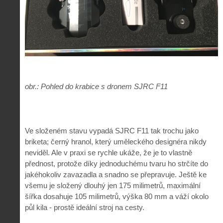
obr.: Pohled do krabice s dronem SJRC F11
Ve složeném stavu vypadá SJRC F11 tak trochu jako
briketa; černý hranol, který uměleckého designéra nikdy
neviděl. Ale v praxi se rychle ukáže, že je to vlastně
přednost, protože díky jednoduchému tvaru ho strčíte do
jakéhokoliv zavazadla a snadno se přepravuje. Ještě ke
všemu je složený dlouhý jen 175 milimetrů, maximální
šířka dosahuje 105 milimetrů, výška 80 mm a váží okolo
půl kila - prostě ideální stroj na cesty.