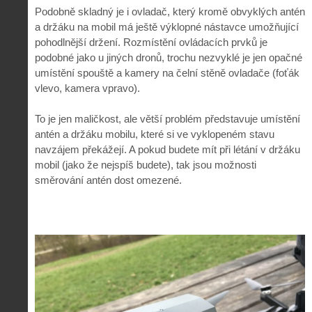
Podobně skladný je i ovladač, který kromě obvyklých antén
a držáku na mobil má ještě výklopné nástavce umožňující
pohodlnější držení. Rozmístění ovládacích prvků je
podobné jako u jiných dronů, trochu nezvyklé je jen opačné
umístění spouště a kamery na čelní stěně ovladače (foťák
vlevo, kamera vpravo).
To je jen maličkost, ale větší problém představuje umístění
antén a držáku mobilu, které si ve vyklopeném stavu
navzájem překážejí. A pokud budete mít při létání v držáku
mobil (jako že nejspíš budete), tak jsou možnosti
směrování antén dost omezené.