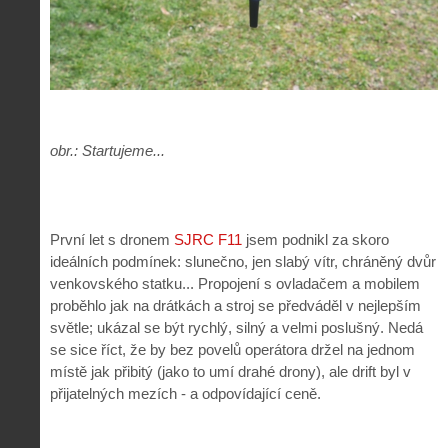
obr.: Startujeme...
První let s dronem
SJRC F11
jsem podnikl za skoro
ideálních podmínek: slunečno, jen slabý vítr, chráněný dvůr
venkovského statku... Propojení s ovladačem a mobilem
proběhlo jak na drátkách a stroj se předváděl v nejlepším
světle; ukázal se být rychlý, silný a velmi poslušný. Nedá
se sice říct, že by bez povelů operátora držel na jednom
místě jak přibitý (jako to umí drahé drony), ale drift byl v
přijatelných mezích - a odpovídající ceně.