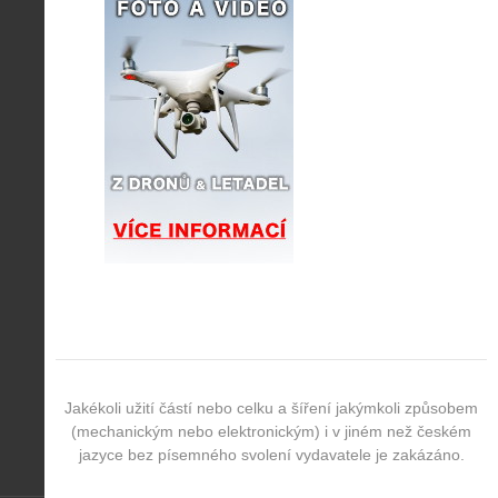
Jakékoli užití částí nebo celku a šíření jakýmkoli způsobem
(mechanickým nebo elektronickým) i v jiném než českém
jazyce bez písemného svolení vydavatele je zakázáno.