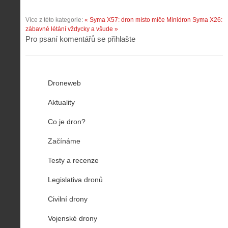
Více z této kategorie:
« Syma X57: dron místo míče
Minidron Syma X26:
zábavné létání vždycky a všude »
Pro psaní komentářů se přihlašte
Droneweb
Aktuality
Co je dron?
Začínáme
Testy a recenze
Legislativa dronů
Civilní drony
Vojenské drony