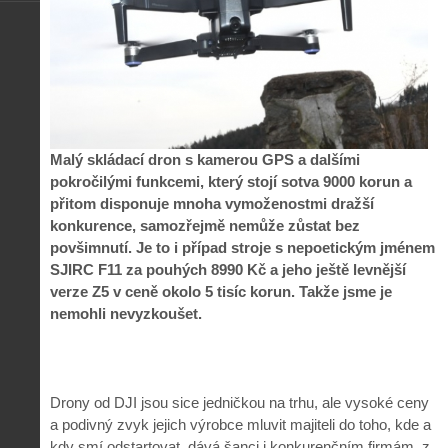
Malý skládací dron s kamerou GPS a dalšími
pokročilými funkcemi, který stojí sotva 9000 korun a
přitom disponuje mnoha vymoženostmi dražší
konkurence, samozřejmě nemůže zůstat bez
povšimnutí. Je to i případ stroje s nepoetickým jménem
SJIRC F11 za pouhých 8990 Kč a jeho ještě levnější
verze Z5 v ceně okolo 5 tisíc korun. Takže jsme je
nemohli nevyzkoušet.
Drony od DJI jsou sice jedničkou na trhu, ale vysoké ceny
a podivný zvyk jejich výrobce mluvit majiteli do toho, kde a
kdy smí odstartovat, dává šanci i konkurenčním firmám, z