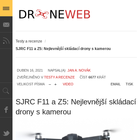
Testy a recenze
/
SJRC F11 a Z5: Nejlevnější skládací drony s kamerou
DUBEN 16, 2021
NAPSAL(A)
JAN A. NOVÁK
ZVEŘEJNĚNO V
TESTY A RECENZE
ČÍST
6677
KRÁT
VELIKOST PÍSMA
VIDEO
EMAIL
TISK
SJRC F11 a Z5: Nejlevnější skládací
drony s kamerou