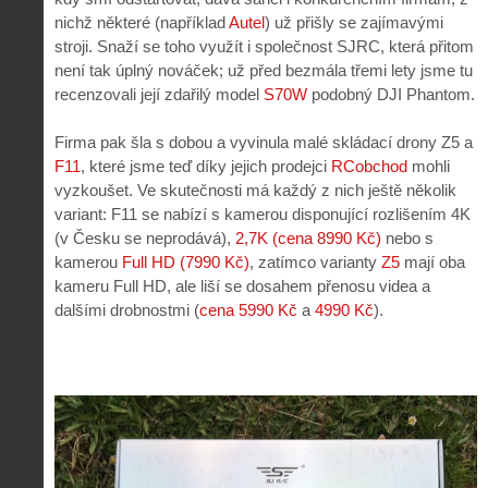
nichž některé (například
Autel
) už přišly se zajímavými
stroji. Snaží se toho využít i společnost SJRC, která přitom
není tak úplný nováček; už před bezmála třemi lety jsme tu
recenzovali její zdařilý model
S70W
podobný DJI Phantom.
Firma pak šla s dobou a vyvinula malé skládací drony Z5 a
F11
, které jsme teď díky jejich prodejci
RCobchod
mohli
vyzkoušet. Ve skutečnosti má každý z nich ještě několik
variant: F11 se nabízí s kamerou disponující rozlišením 4K
(v Česku se neprodává),
2,7K (cena 8990 Kč)
nebo s
kamerou
Full HD (7990 Kč)
, zatímco varianty
Z5
mají oba
kameru Full HD, ale liší se dosahem přenosu videa a
dalšími drobnostmi (
cena 5990 Kč
a
4990 Kč
).