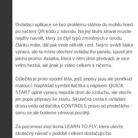
Ovládací aplikace se bez problému stáhne do mobilu hned
po načtení QR kódu z návodu. Na její titulní straně musíte
nejdřív navolit, který ze čtyř typů zmíněných v úvodu
článku máte, dál pak vede několik cest. Nejvíc svádí šipka
vpravo, ale ta místo otevření ovládacího panelu, spustí jen
jakési promo. Asiatka, která v něm dron předvádí, je sice
velmi hezká, ale jinak je video celkem k ničemu.
Důležitá je proto spodní lišta, jejíž popisy jsou ale poněkud
matoucí. Například symbol tlačítka s nápisem QUICK
START úplně vpravo nepošle dron do vzduchu, ale otevře
jen popis přípravy ke startu. Skutečná cesta k ovládání
dronu vede od tlačítka CONTROLS pravo od předešlého -
tomu se ale budeme věnovat později.
Za pozornost stojí ikona LEARN TO FLY, která otevře
skutečný návod v podobě celkem dostačujícího