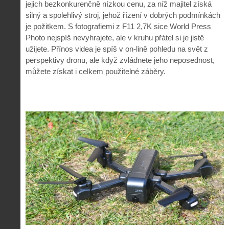
jejich bezkonkurenčně nízkou cenu, za níž majitel získá
silný a spolehlivý stroj, jehož řízení v dobrých podmínkách
je požitkem. S fotografiemi z F11 2,7K sice World Press
Photo nejspíš nevyhrajete, ale v kruhu přátel si je jistě
užijete. Přínos videa je spíš v on-lině pohledu na svět z
perspektivy dronu, ale když zvládnete jeho neposednost,
můžete získat i celkem použitelné záběry.