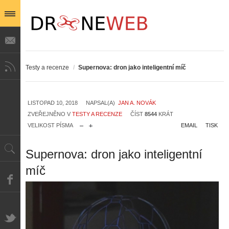
Testy a recenze
/
Supernova: dron jako inteligentní míč
LISTOPAD 10, 2018
NAPSAL(A)
JAN A. NOVÁK
ZVEŘEJNĚNO V
TESTY A RECENZE
ČÍST
8544
KRÁT
VELIKOST PÍSMA
EMAIL
TISK
Supernova: dron jako inteligentní
míč