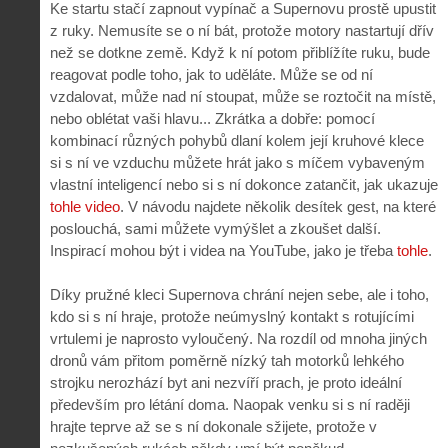
Ke startu stačí zapnout vypínač a Supernovu prostě upustit
z ruky. Nemusíte se o ní bát, protože motory nastartují dřív
než se dotkne země. Když k ní potom přiblížíte ruku, bude
reagovat podle toho, jak to uděláte. Může se od ní
vzdalovat, může nad ní stoupat, může se roztočit na místě,
nebo oblétat vaši hlavu... Zkrátka a dobře: pomocí
kombinací různých pohybů dlaní kolem její kruhové klece
si s ní ve vzduchu můžete hrát jako s míčem vybaveným
vlastní inteligencí nebo si s ní dokonce zatančit, jak ukazuje
tohle video
. V návodu najdete několik desítek gest, na které
poslouchá, sami můžete vymýšlet a zkoušet další.
Inspirací mohou být i videa na YouTube, jako je třeba
tohle
.
Díky pružné kleci Supernova chrání nejen sebe, ale i toho,
kdo si s ní hraje, protože neúmyslný kontakt s rotujícími
vrtulemi je naprosto vyloučený. Na rozdíl od mnoha jiných
dronů vám přitom poměrně nízký tah motorků lehkého
strojku nerozhází byt ani nezvíří prach, je proto ideální
především pro létání doma. Naopak venku si s ní raději
hrajte teprve až se s ní dokonale sžijete, protože v