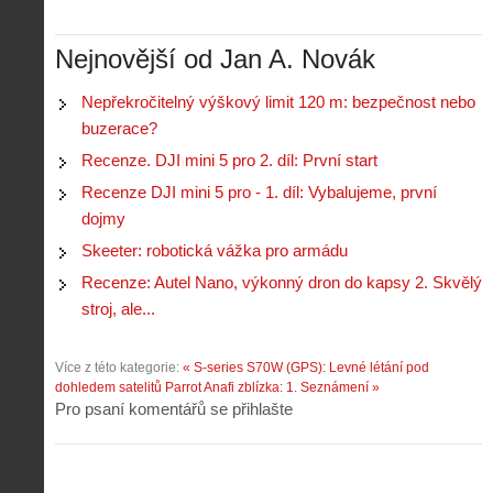
Nejnovější od Jan A. Novák
Nepřekročitelný výškový limit 120 m: bezpečnost nebo
buzerace?
Recenze. DJI mini 5 pro 2. díl: První start
Recenze DJI mini 5 pro - 1. díl: Vybalujeme, první
dojmy
Skeeter: robotická vážka pro armádu
Recenze: Autel Nano, výkonný dron do kapsy 2. Skvělý
stroj, ale...
Více z této kategorie:
« S-series S70W (GPS): Levné létání pod
dohledem satelitů
Parrot Anafi zblízka: 1. Seznámení »
Pro psaní komentářů se přihlašte