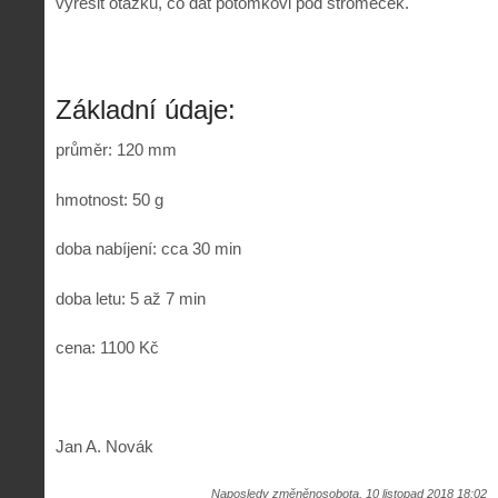
vyřešit otázku, co dát potomkovi pod stromeček.
Základní údaje:
průměr: 120 mm
hmotnost: 50 g
doba nabíjení: cca 30 min
doba letu: 5 až 7 min
cena: 1100 Kč
Jan A. Novák
Naposledy změněnosobota, 10 listopad 2018 18:02