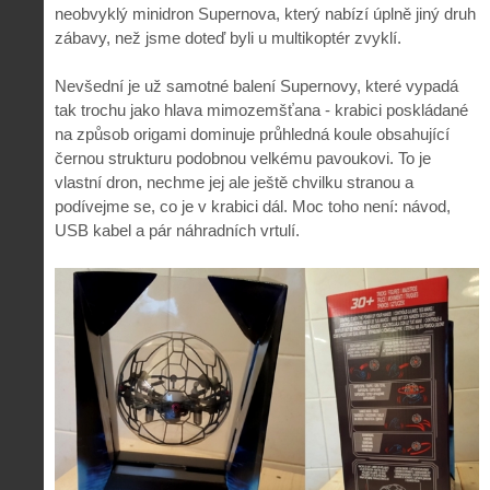
neobvyklý minidron Supernova, který nabízí úplně jiný druh
zábavy, než jsme doteď byli u multikoptér zvyklí.
Nevšední je už samotné balení Supernovy, které vypadá
tak trochu jako hlava mimozemšťana - krabici poskládané
na způsob origami dominuje průhledná koule obsahující
černou strukturu podobnou velkému pavoukovi. To je
vlastní dron, nechme jej ale ještě chvilku stranou a
podívejme se, co je v krabici dál. Moc toho není: návod,
USB kabel a pár náhradních vrtulí.