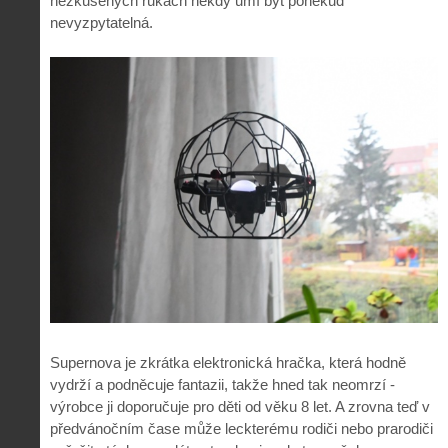
nezkušených rukách někdy umí být poněkud
nevyzpytatelná.
Supernova je zkrátka elektronická hračka, která hodně
vydrží a podněcuje fantazii, takže hned tak neomrzí -
výrobce ji doporučuje pro děti od věku 8 let. A zrovna teď v
předvánočním čase může leckterému rodiči nebo prarodiči