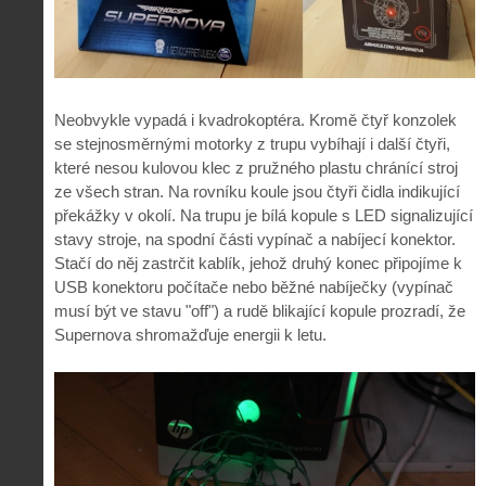
Neobvykle vypadá i kvadrokoptéra. Kromě čtyř konzolek
se stejnosměrnými motorky z trupu vybíhají i další čtyři,
které nesou kulovou klec z pružného plastu chránící stroj
ze všech stran. Na rovníku koule jsou čtyři čidla indikující
překážky v okolí. Na trupu je bílá kopule s LED signalizující
stavy stroje, na spodní části vypínač a nabíjecí konektor.
Stačí do něj zastrčit kablík, jehož druhý konec připojíme k
USB konektoru počítače nebo běžné nabíječky (vypínač
musí být ve stavu "off") a rudě blikající kopule prozradí, že
Supernova shromažďuje energii k letu.