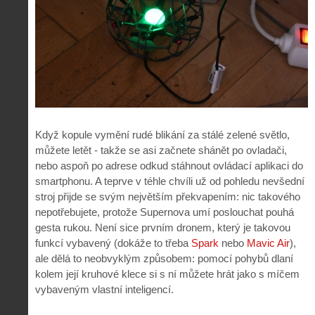
Když kopule vymění rudé blikání za stálé zelené světlo,
můžete letět - takže se asi začnete shánět po ovladači,
nebo aspoň po adrese odkud stáhnout ovládací aplikaci do
smartphonu. A teprve v téhle chvíli už od pohledu nevšední
stroj přijde se svým největším překvapením: nic takového
nepotřebujete, protože Supernova umí poslouchat pouhá
gesta rukou. Není sice prvním dronem, který je takovou
funkcí vybavený (dokáže to třeba
Spark
nebo
Mavic Air
),
ale dělá to neobvyklým způsobem: pomocí pohybů dlaní
kolem její kruhové klece si s ní můžete hrát jako s míčem
vybaveným vlastní inteligencí.