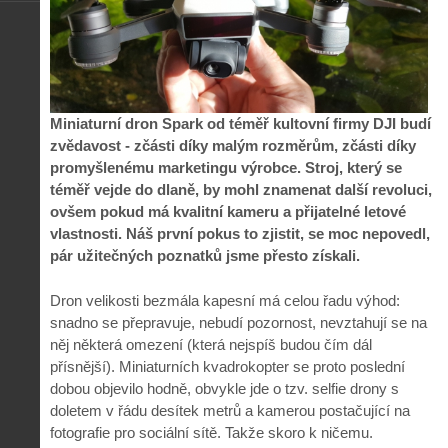
Miniaturní dron Spark od téměř kultovní firmy DJI budí
zvědavost - zčásti díky malým rozměrům, zčásti díky
promyšlenému marketingu výrobce. Stroj, který se
téměř vejde do dlaně, by mohl znamenat další revoluci,
ovšem pokud má kvalitní kameru a přijatelné letové
vlastnosti. Náš první pokus to zjistit, se moc nepovedl,
pár užitečných poznatků jsme přesto získali.
Dron velikosti bezmála kapesní má celou řadu výhod:
snadno se přepravuje, nebudí pozornost, nevztahují se na
něj některá omezení (která nejspíš budou čím dál
přísnější). Miniaturních kvadrokopter se proto poslední
dobou objevilo hodně, obvykle jde o tzv. selfie drony s
doletem v řádu desítek metrů a kamerou postačující na
fotografie pro sociální sítě. Takže skoro k ničemu.