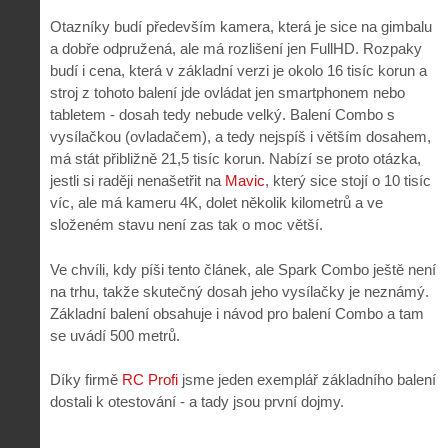
Otazníky budí především kamera, která je sice na gimbalu
a dobře odpružená, ale má rozlišení jen FullHD. Rozpaky
budí i cena, která v základní verzi je okolo 16 tisíc korun a
stroj z tohoto balení jde ovládat jen smartphonem nebo
tabletem - dosah tedy nebude velký. Balení Combo s
vysílačkou (ovladačem), a tedy nejspíš i větším dosahem,
má stát přibližně 21,5 tisíc korun. Nabízí se proto otázka,
jestli si raději nenašetřit na
Mavic
, který sice stojí o 10 tisíc
víc, ale má kameru 4K, dolet několik kilometrů a ve
složeném stavu není zas tak o moc větší.
Ve chvíli, kdy píši tento článek, ale Spark Combo ještě není
na trhu, takže skutečný dosah jeho vysílačky je neznámý.
Základní balení obsahuje i návod pro balení Combo a tam
se uvádí 500 metrů.
Díky firmě
RC Profi
jsme jeden exemplář základního balení
dostali k otestování - a tady jsou první dojmy.