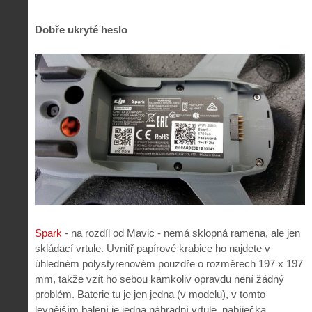
Dobře ukryté heslo
Spark
- na rozdíl od Mavic - nemá sklopná ramena, ale jen
skládací vrtule. Uvnitř papírové krabice ho najdete v
úhledném polystyrenovém pouzdře o rozměrech 197 x 197
mm, takže vzít ho sebou kamkoliv opravdu není žádný
problém. Baterie tu je jen jedna (v modelu), v tomto
levnějším balení je jedna náhradní vrtule, nabíječka,