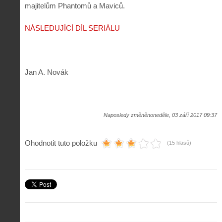
majitelům Phantomů a Maviců.
NÁSLEDUJÍCÍ DÍL SERIÁLU
Jan A. Novák
Naposledy změněnoneděle, 03 září 2017 09:37
Ohodnotit tuto položku
(15 hlasů)