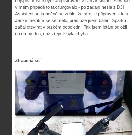
nejspíš musíte být zaregistrovaní v DJI Assistant. Alespoň
v mém případě to tak fungovalo - po zadaní hesla z DJI
Assistent se konečně se zdálo, že stroj je připraven k letu.
Jenže mezitím se setmělo, přestože jsem balení Sparku
začal otevírat v brzkém odpoledni. Tak jsem létání odložil
na druhý den, což zřejmě byla chyba.
Ztracená síť