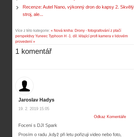
Recenze: Autel Nano, výkonný dron do kapsy 2. Skvělý
stroj, ale...
Více z této kategorie:
« Nová kniha: Drony - fotografování z ptačí
perspektivy
Yuneec Typhoon H -1. díl: létající profi kamera v lidovém
provedení »
1 komentář
Jaroslav Hadys
19. 2. 2019 15:05
Odkaz Komentáře
Focení s DJI Spark
Prosím o radu ,když při letu pořizuji video nebo foto,