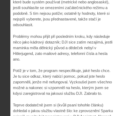
které bude systém používat (metrické nebo anglosaské),
jestli souhlasíte se omezeními začátečnického režimu a
podobně. S tím nejsou potíže; ostatně ty hodnoty, které si
nejspíš vyberete, jsou přednastavené, takže stačí je
odsouhlasit.
Problémy mohou přijít při posledním kroku, kdy následuje
něco jako kádrový dotazník; DJI sice zatím nezajímá, jestli
maminka měla dělnický původ a dědeček nebyl v
Hitlerjugend, zato mailové adresy, telefonní čísla a hesla
ano.
Potíž je v tom, že program nespecifikuje, jaké heslo chce.
Je tu sice odkaz, který nabízí pomoc, pokud jste heslo
zapomněli, jenže mě nefungoval. Vyzkoušel jsem všechno
možné a nakonec si vzpomněl na heslo, kterým jsem se
kdysi zaregistroval na jakousi službu DJI. Zabralo to.
Teprve dodatečně jsem si (kvůli psaní tohohle článku)
dohledal o jakou službu vlastně šlo: ke zprovoznění Sparku