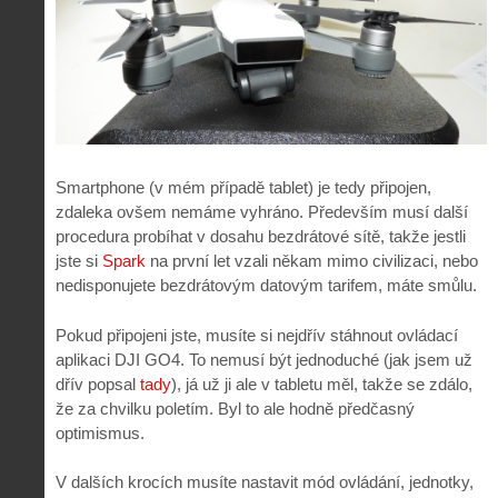
Smartphone (v mém případě tablet) je tedy připojen,
zdaleka ovšem nemáme vyhráno. Především musí další
procedura probíhat v dosahu bezdrátové sítě, takže jestli
jste si
Spark
na první let vzali někam mimo civilizaci, nebo
nedisponujete bezdrátovým datovým tarifem, máte smůlu.
Pokud připojeni jste, musíte si nejdřív stáhnout ovládací
aplikaci DJI GO4. To nemusí být jednoduché (jak jsem už
dřív popsal
tady
), já už ji ale v tabletu měl, takže se zdálo,
že za chvilku poletím. Byl to ale hodně předčasný
optimismus.
V dalších krocích musíte nastavit mód ovládání, jednotky,