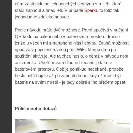
nám zastesklo po jednoduchých levných strojích, které
stačí zapnout a hned letí. V případě
Sparku
to totiž tak
jednoduché zdaleka nebude.
Podle návodu máte dvě možnosti. První spočívá v načtení
QR kódu na balení nebo v bateriovém prostoru dronu -
jenže u všech mi smartphone hlásil chybu. Druhá možnost
spočívá v připojení rovnou přes WiFi, kterou dron po
spuštění aktivuje. Ale ta chce heslo, o němž v návodu není
ani zmínka. Ušetřím vám dlouhé hledání: je také v
bateriovém prostoru. Což je poněkud nečekané, protože
heslo potřebujete až po zapnutí dronu, kdy už musí být
baterie na svém místě - je tedy dobré si ho předem opsat.
Příliš mnoho dotazů