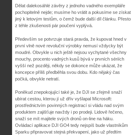
Dělat dalekosáhlé závěry z jednoho vadného exempláře
pochopitelně nejde; musíme ho vrátit a pokusíme se získat
jiný k letovým testům, o čemž bude další díl článku. Přesto
z téhle zkušenosti pár poučení vyplývá.
Především se potvrzuje stará pravda, že kupovat hned v
první vlně nové revoluční výrobky nemusí vždycky být
moudré. Obvykle u nich ještě nejsou vychytané všechny
mouchy, procento vadných kusů bývá v prvních sériích
vyšší než později, někdy se dokonce může ukázat, že
koncepce příliš předběhla svou dobu. Kdo nějaký čas
počká, obvykle netratí.
Poněkud znepokojující také je, že DJI se zřejmě snaží
ubírat cestou, kterou jí už dřív vyšlapal Microsoft:
prostřednictvím povinných registrací si vládu nad svým
produktem zajišťuje navždy i po prodeji. Lidově řečeno,
snaží se mít majitele svých dronů on-line na háku.
Ovládací aplikace DJI GO4 tedy nejspíš bude vlastníkům
Sparku připravovat stejná překvapení, jako už předtím