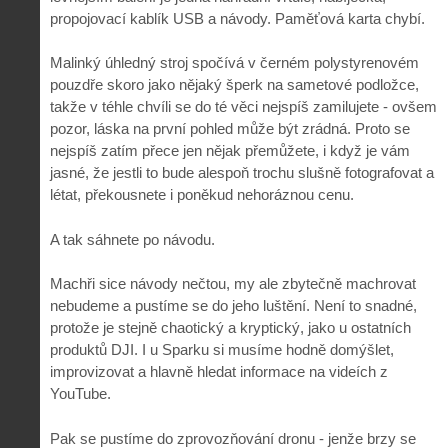
propojovací kablík USB a návody. Paměťová karta chybí.
Malinký úhledný stroj spočívá v černém polystyrenovém
pouzdře skoro jako nějaký šperk na sametové podložce,
takže v téhle chvíli se do té věci nejspíš zamilujete - ovšem
pozor, láska na první pohled může být zrádná. Proto se
nejspíš zatím přece jen nějak přemůžete, i když je vám
jasné, že jestli to bude alespoň trochu slušně fotografovat a
létat, překousnete i poněkud nehoráznou cenu.
A tak sáhnete po návodu.
Machři sice návody nečtou, my ale zbytečně machrovat
nebudeme a pustíme se do jeho luštění. Není to snadné,
protože je stejně chaotický a kryptický, jako u ostatních
produktů DJI. I u Sparku si musíme hodně domýšlet,
improvizovat a hlavně hledat informace na videích z
YouTube.
Pak se pustíme do zprovozňování dronu - jenže brzy se