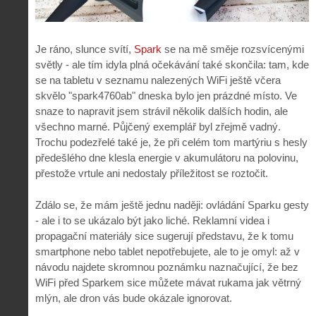
Je ráno, slunce svítí,
Spark
se na mě směje rozsvícenými
světly - ale tím idyla plná očekávání také skončila: tam, kde
se na tabletu v seznamu nalezených WiFi ještě včera
skvělo "spark4760ab" dneska bylo jen prázdné místo. Ve
snaze to napravit jsem strávil několik dalších hodin, ale
všechno marné. Půjčený exemplář byl zřejmě vadný.
Trochu podezřelé také je, že při celém tom martýriu s hesly
předešlého dne klesla energie v akumulátoru na polovinu,
přestože vrtule ani nedostaly příležitost se roztočit.
Zdálo se, že mám ještě jednu naději: ovládání Sparku gesty
- ale i to se ukázalo být jako liché. Reklamní videa i
propagační materiály sice sugerují představu, že k tomu
smartphone nebo tablet nepotřebujete, ale to je omyl: až v
návodu najdete skromnou poznámku naznačující, že bez
WiFi před Sparkem sice můžete mávat rukama jak větrný
mlýn, ale dron vás bude okázale ignorovat.