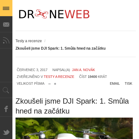
Testy a recenze
/
Zkoušeli jsme DJI Spark: 1. Smůla hned na začátku
ČERVENEC 3, 2017
NAPSAL(A)
JAN A. NOVÁK
ZVEŘEJNĚNO V
TESTY A RECENZE
ČÍST
19400
KRÁT
VELIKOST PÍSMA
EMAIL
TISK
Zkoušeli jsme DJI Spark: 1. Smůla
hned na začátku