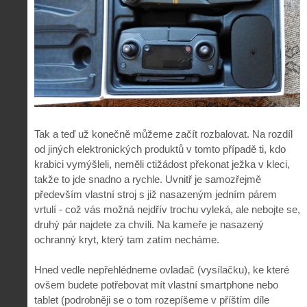
Tak a teď už konečně můžeme začít rozbalovat. Na rozdíl
od jiných elektronických produktů v tomto případě ti, kdo
krabici vymýšleli, neměli ctižádost překonat ježka v kleci,
takže to jde snadno a rychle. Uvnitř je samozřejmě
především vlastní stroj s již nasazeným jedním párem
vrtulí - což vás možná nejdřív trochu vyleká, ale nebojte se,
druhý pár najdete za chvíli. Na kameře je nasazený
ochranný kryt, který tam zatím necháme.
Hned vedle nepřehlédneme ovladač (vysílačku), ke které
ovšem budete potřebovat mít vlastní smartphone nebo
tablet (podrobněji se o tom rozepíšeme v příštím díle