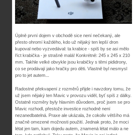
Úplně první dojem v obchodě sice není nečekaný, ale
přesto ohromí každého, kdo už nějaký ten lepší dron
kupoval nebo vyzvedával: ta krabice - spíš by se asi mělo
říct krabička - je strašně malá! Konkrétně: 245 x 245 x 210
mm. Takhle velké obvykle jsou krabičky s těmi pididrony,
co se prodávají jako hračky pro děti. Vlastně byl nesmysl
pro to jet autem...
Radostné překvapení z rozměrů přijde i navzdory tomu, že
už jsem nějaký ten Mavic v provozu viděl, byť spíš z dálky.
Ostatně rozměry byly hlavním důvodem, proč jsem se pro
Mavic rozhodl, přestože investice rozhodně není
nezanedbatelná. Praxe ale ukázala, že cokoliv většího má
značně omezené možnosti použití. Jednak proto, že moci
létat jen tam, kam dojedu autem, znamená létat málo a ne