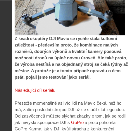
Z kvadrokoptéry DJI Mavic se rychle stala kultovní
záležitost - především proto, že kombinace malých
rozměrů, dobrých výkonů a kvalitní kamery posouvá
možnosti dronů na úplně novou úroveň. Ale také proto,
že výroba nestíhá a na objednaný stroj se čeká týdny až
měsíce. A protože je v tomto případě opravdu o čem
psát, pojali jsme testování jako seriál.
Následující díl seriálu
Přestože momentálně asi víc lidí na Mavic čeká, než ho
má, zatím poslední stroj od DJI už se stačil stát legendou.
Od zasvěcenců můžete slýchat zkazky o tom, jak se rodil,
jak nevyšla spolupráce DJI s
GoPro
a proto pohořela
GoPro Karma, jak v DJI kvůli strachu z konkurenční