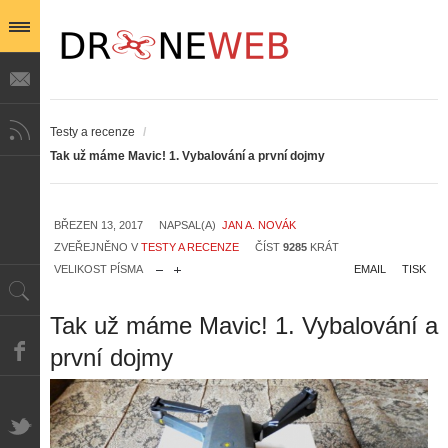
Testy a recenze
/
Tak už máme Mavic! 1. Vybalování a první dojmy
BŘEZEN 13, 2017
NAPSAL(A)
JAN A. NOVÁK
ZVEŘEJNĚNO V
TESTY A RECENZE
ČÍST
9285
KRÁT
VELIKOST PÍSMA
EMAIL
TISK
Tak už máme Mavic! 1. Vybalování a
první dojmy