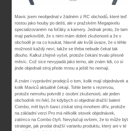
Mavic jsem neobjednal v žádném z RC obchodů, které teď
rostou jako houby po dešti, ale v pražském Megapixelu
specializovaném na foťáky a kamery. Jednak proto, že tam
mají parkoviště, že s nimi mám dobré zkušenosti a že v
obchodě je na co koukat, hlavně ale kvůli úvaze, že o téhle
možnosti každý neví, takže se třeba nebude čekat tak
dlouho. Kalkul zřejmě vyšel, protože čekání trvalo přesně
měsíc. Což sice nevypadá jako terno, ale znám lidi, co si
jinde objednali stroj přede mnou a ještě ho nemají.
A znám i vyprávění prodejců o tom, kolik mají objednávek a
kolik Maviců aktuálně čekají. Tohle berte s rezervou,
protože nemohu potvrdit z osobní zkušenosti, ale jeden
obchodník mi řekl, že kdybych si objednal dražší balení
Combo, měl bych šanci získat stroj mnohem dřív, protože
na základní verzi Pro má několik stovek objednávek,
zatímco na Combo čtyři. Nevylučuji ovšem, že to může být
strategie, jak prodat dražší variantu produktu, který ani v té