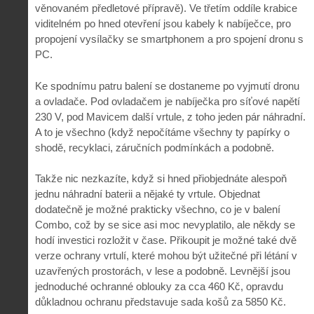
věnovaném předletové přípravě). Ve třetím oddíle krabice
viditelném po hned otevření jsou kabely k nabíječce, pro
propojení vysílačky se smartphonem a pro spojení dronu s
PC.
Ke spodnímu patru balení se dostaneme po vyjmutí dronu
a ovladače. Pod ovladačem je nabíječka pro síťové napětí
230 V, pod Mavicem další vrtule, z toho jeden pár náhradní.
A to je všechno (když nepočítáme všechny ty papírky o
shodě, recyklaci, záručních podmínkách a podobně.
Takže nic nezkazíte, když si hned přiobjednáte alespoň
jednu náhradní baterii a nějaké ty vrtule. Objednat
dodatečně je možné prakticky všechno, co je v balení
Combo, což by se sice asi moc nevyplatilo, ale někdy se
hodí investici rozložit v čase. Přikoupit je možné také dvě
verze ochrany vrtulí, které mohou být užitečné při létání v
uzavřených prostorách, v lese a podobně. Levnější jsou
jednoduché ochranné oblouky za cca 460 Kč, opravdu
důkladnou ochranu představuje sada košů za 5850 Kč.