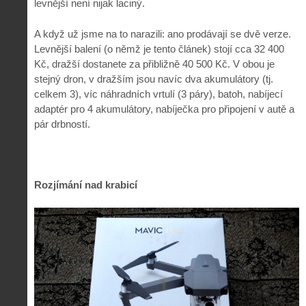
levnější není nijak laciný.
A když už jsme na to narazili: ano prodávají se dvě verze.
Levnější balení (o němž je tento článek) stojí cca 32 400
Kč, dražší dostanete za přibližně 40 500 Kč. V obou je
stejný dron, v dražším jsou navíc dva akumulátory (tj.
celkem 3), víc náhradních vrtulí (3 páry), batoh, nabíjecí
adaptér pro 4 akumulátory, nabíječka pro připojení v autě a
pár drbností.
Rozjímání nad krabicí