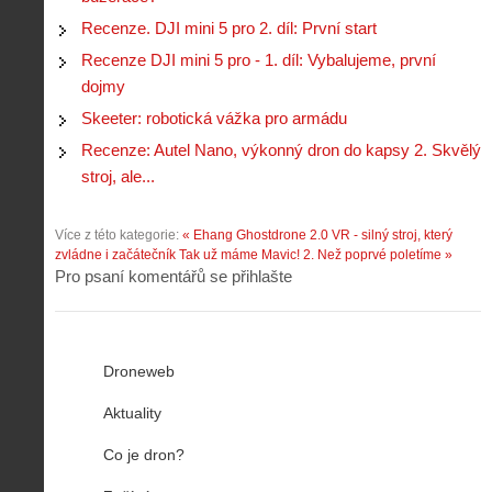
Recenze. DJI mini 5 pro 2. díl: První start
Recenze DJI mini 5 pro - 1. díl: Vybalujeme, první
dojmy
Skeeter: robotická vážka pro armádu
Recenze: Autel Nano, výkonný dron do kapsy 2. Skvělý
stroj, ale...
Více z této kategorie:
« Ehang Ghostdrone 2.0 VR - silný stroj, který
zvládne i začátečník
Tak už máme Mavic! 2. Než poprvé poletíme »
Pro psaní komentářů se přihlašte
Droneweb
Aktuality
Co je dron?