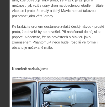
tam, kde potřebuji. Taky proto, že Mavic je asi jediná
možnost, jak vzít slušný dron na dovolenou letadlem. Stále
více ale i proto, že malý a tichý Mavic nebudí takovou
pozornost jako větší drony.
Ke krabici s dronem dostanete zvlášť český návod - prostě
proto, že dovnitř by se nevešel. Při nahlédnutí do něj si asi
poprvé uvědomíte, že na pověstech o Mavicu jako
zmenšeném Phantomu 4 něco bude: rozdílů ve formě i
obsahu je nečekaně málo.
Konečně rozbalujeme