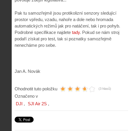
Pak tu samozřejmě jsou protikolizní senzory sledující
prostor vpředu, vzadu, nahoře a dole nebo hromada
automatických režimů jak pro natáčení, tak i pro pohyb.
Podrobné specifikace najdete
tady
. Pokud se nám stroj
podaří získat pro test, tak si poznatky samozřejmě
nenecháme pro sebe.
Jan A. Novák
Ohodnotit tuto položku
(3 hlasů)
Označeno v
DJI
SJI Air 2S