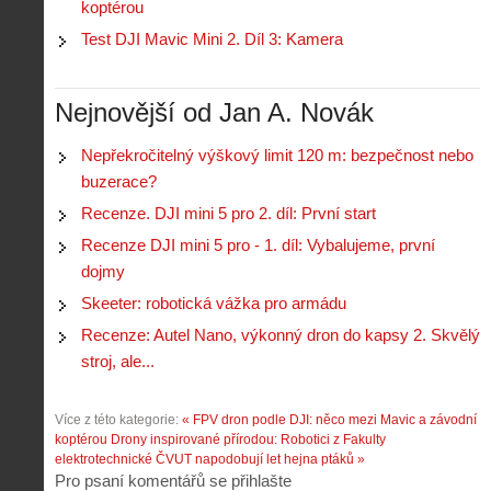
r
koptérou
V
á
i
i
Test DJI Mavic Mini 2. Díl 3: Kamera
l
e
e
:
d
w
Z
P
r
-
a
Nejnovější od Jan A. Novák
ř
o
p
č
e
n
o
í
d
ů
Nepřekročitelný výškový limit 120 m: bezpečnost nebo
m
n
p
:
buzerace?
o
á
i
1
c
m
Recenze. DJI mini 5 pro 2. díl: První start
s
.
n
e
y
N
Recenze DJI mini 5 pro - 1. díl: Vybalujeme, první
í
s
p
e
k
d
dojmy
r
p
k
r
o
r
Skeeter: robotická vážka pro armádu
a
o
l
á
ž
n
Recenze: Autel Nano, výkonný dron do kapsy 2. Skvělý
é
v
d
y
t
e
stroj, ale...
é
:
á
m
h
3
n
z
o
.
Více z této kategorie:
« FPV dron podle DJI: něco mezi Mavic a závodní
í
a
p
Z
koptérou
Drony inspirované přírodou: Robotici z Fakulty
s
p
i
á
elektrotechnické ČVUT napodobují let hejna ptáků »
d
o
l
k
Pro psaní komentářů se přihlašte
r
m