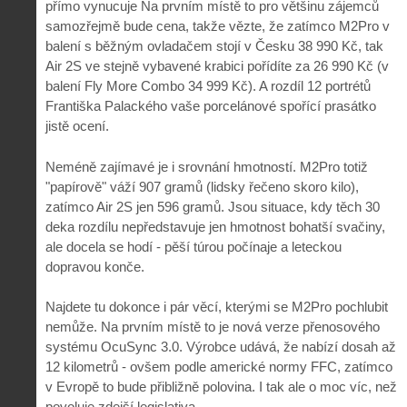
přímo vynucuje Na prvním místě to pro většinu zájemců
samozřejmě bude cena, takže vězte, že zatímco M2Pro v
balení s běžným ovladačem stojí v Česku 38 990 Kč, tak
Air 2S ve stejně vybavené krabici pořídíte za 26 990 Kč (v
balení Fly More Combo 34 999 Kč). A rozdíl 12 portrétů
Františka Palackého vaše porcelánové spořící prasátko
jistě ocení.
Neméně zajímavé je i srovnání hmotností. M2Pro totiž
"papírově" váží 907 gramů (lidsky řečeno skoro kilo),
zatímco Air 2S jen 596 gramů. Jsou situace, kdy těch 30
deka rozdílu nepředstavuje jen hmotnost bohatší svačiny,
ale docela se hodí - pěší túrou počínaje a leteckou
dopravou konče.
Najdete tu dokonce i pár věcí, kterými se M2Pro pochlubit
nemůže. Na prvním místě to je nová verze přenosového
systému OcuSync 3.0. Výrobce udává, že nabízí dosah až
12 kilometrů - ovšem podle americké normy FFC, zatímco
v Evropě to bude přibližně polovina. I tak ale o moc víc, než
povoluje zdejší legislativa...