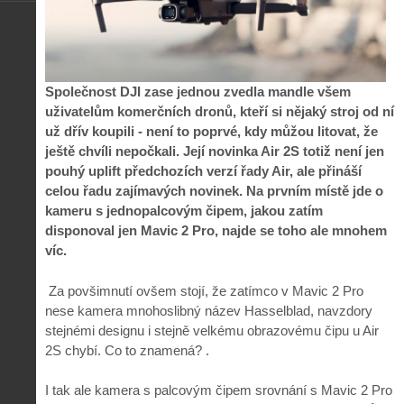
Společnost DJI zase jednou zvedla mandle všem
uživatelům komerčních dronů, kteří si nějaký stroj od ní
už dřív koupili - není to poprvé, kdy můžou litovat, že
ještě chvíli nepočkali. Její novinka Air 2S totiž není jen
pouhý uplift předchozích verzí řady Air, ale přináší
celou řadu zajímavých novinek. Na prvním místě jde o
kameru s jednopalcovým čipem, jakou zatím
disponoval jen Mavic 2 Pro, najde se toho ale mnohem
víc.
Za povšimnutí ovšem stojí, že zatímco v Mavic 2 Pro
nese kamera mnohoslibný název Hasselblad, navzdory
stejnémi designu i stejně velkému obrazovému čipu u Air
2S chybí. Co to znamená? .
I tak ale kamera s palcovým čipem srovnání s Mavic 2 Pro