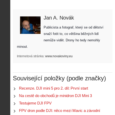
Jan A. Novák
Publicista a fotograf, který se od dětství 
snaží fotit to, co většina běžných lidí 
nemůže vidět. Drony ho tedy nemohly 
minout. 
Internetová stránka:
www.novakoviny.eu
Související položky (podle značky)
Z
Recenze. DJI mini 5 pro 2. díl: První start
h
Na cestě do obchodů je minidron DJI Mini 3
i
S
s
Testujeme DJI FPV
A
e
t
i
r
FPV dron podle DJI: něco mezi Mavic a závodní
o
s
i