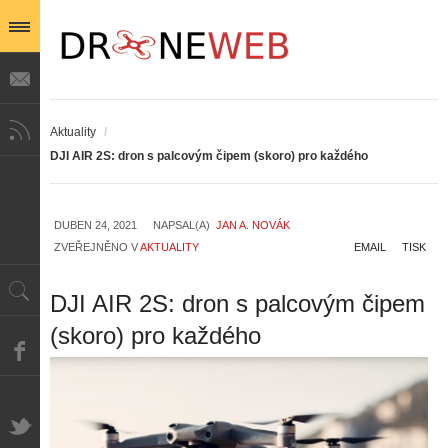
Aktuality
/
DJI AIR 2S: dron s palcovým čipem (skoro) pro každého
DUBEN 24, 2021
NAPSAL(A)
JAN A. NOVÁK
ZVEŘEJNĚNO V
AKTUALITY
EMAIL
TISK
DJI AIR 2S: dron s palcovým čipem
(skoro) pro každého