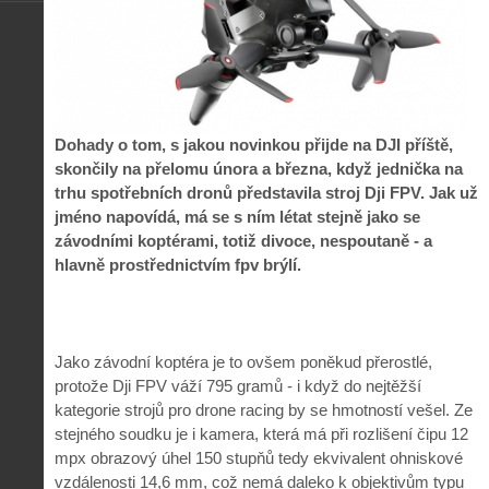
Dohady o tom, s jakou novinkou přijde na DJI příště,
skončily na přelomu února a března, když jednička na
trhu spotřebních dronů představila stroj Dji FPV. Jak už
jméno napovídá, má se s ním létat stejně jako se
závodními koptérami, totiž divoce, nespoutaně - a
hlavně prostřednictvím fpv brýlí.
Jako závodní koptéra je to ovšem poněkud přerostlé,
protože Dji FPV váží 795 gramů - i když do nejtěžší
kategorie strojů pro drone racing by se hmotností vešel. Ze
stejného soudku je i kamera, která má při rozlišení čipu 12
mpx obrazový úhel 150 stupňů tedy ekvivalent ohniskové
vzdálenosti 14,6 mm, což nemá daleko k objektivům typu