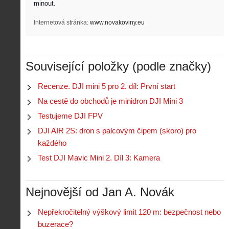
minout. 
Internetová stránka:
www.novakoviny.eu
Související položky (podle značky)
Z
h
Recenze. DJI mini 5 pro 2. díl: První start
i
S
Na cestě do obchodů je minidron DJI Mini 3
s
A
e
t
Testujeme DJI FPV
i
r
o
s
i
DJI AIR 2S: dron s palcovým čipem (skoro) pro
r
V
á
každého
i
i
l
e
Test DJI Mavic Mini 2. Díl 3: Kamera
e
:
d
w
Z
P
r
-
a
ř
o
p
č
Nejnovější od Jan A. Novák
e
n
o
í
d
ů
m
n
p
:
Nepřekročitelný výškový limit 120 m: bezpečnost nebo
o
á
i
1
buzerace?
c
m