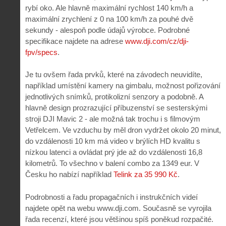
rybí oko. Ale hlavně maximální rychlost 140 km/h a
maximální zrychlení z 0 na 100 km/h za pouhé dvě
sekundy - alespoň podle údajů výrobce. Podrobné
specifikace najdete na adrese
www.dji.com/cz/dji-
fpv/specs
.
Je tu ovšem řada prvků, které na závodech neuvidíte,
například umístění kamery na gimbalu, možnost pořizování
jednotlivých snímků, protikolizní senzory a podobně. A
hlavně design prozrazující příbuzenství se sesterskými
stroji DJI Mavic 2 - ale možná tak trochu i s filmovým
Vetřelcem. Ve vzduchu by měl dron vydržet okolo 20 minut,
do vzdálenosti 10 km má video v brýlích HD kvalitu s
nízkou latenci a ovládat prý jde až do vzdálenosti 16,8
kilometrů. To všechno v balení combo za 1349 eur. V
Česku ho nabízí například
Telink za 35 990 Kč
.
Podrobnosti a řadu propagačních i instrukčních videí
najdete opět na webu www.dji.com. Současně se vyrojila
řada recenzí, které jsou většinou spíš poněkud rozpačité.