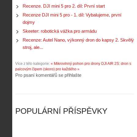
s
.
n
e
Recenze. DJI mini 5 pro 2. díl: První start
y
N
í
s
p
e
Recenze DJI mini 5 pro - 1. díl: Vybalujeme, první
k
d
r
p
k
r
dojmy
o
r
a
o
l
á
Skeeter: robotická vážka pro armádu
ž
n
é
v
d
y
Recenze: Autel Nano, výkonný dron do kapsy 2. Skvělý
t
e
é
:
á
stroj, ale...
m
h
3
n
z
o
.
í
a
p
Z
Více z této kategorie:
« Mikrovlnný pohon pro drony
DJI AIR 2S: dron s
s
p
i
á
palcovým čipem (skoro) pro každého »
d
o
l
k
Pro psaní komentářů se přihlašte
r
m
o
l
o
e
t
a
n
n
a
d
y
u
d
y
v
t
r
ř
Č
ý
o
í
POPULÁRNÍ PŘÍSPĚVKY
R
…
n
z
u
…