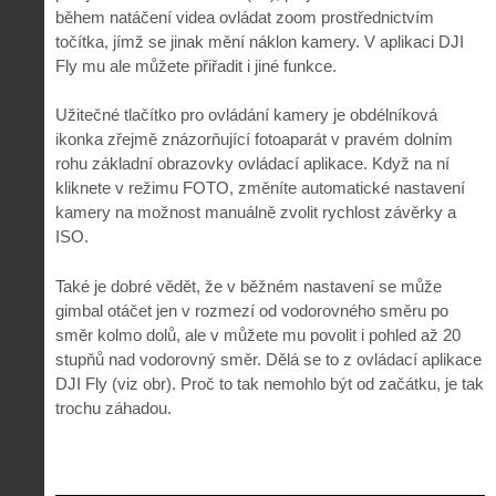
během natáčení videa ovládat zoom prostřednictvím
točítka, jímž se jinak mění náklon kamery. V aplikaci DJI
Fly mu ale můžete přiřadit i jiné funkce.
Užitečné tlačítko pro ovládání kamery je obdélníková
ikonka zřejmě znázorňující fotoaparát v pravém dolním
rohu základní obrazovky ovládací aplikace. Když na ní
kliknete v režimu FOTO, změníte automatické nastavení
kamery na možnost manuálně zvolit rychlost závěrky a
ISO.
Také je dobré vědět, že v běžném nastavení se může
gimbal otáčet jen v rozmezí od vodorovného směru po
směr kolmo dolů, ale v můžete mu povolit i pohled až 20
stupňů nad vodorovný směr. Dělá se to z ovládací aplikace
DJI Fly (viz obr). Proč to tak nemohlo být od začátku, je tak
trochu záhadou.