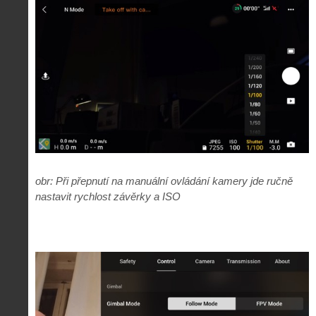
obr: Při přepnutí na manuální ovládání kamery jde ručně
nastavit rychlost závěrky a ISO