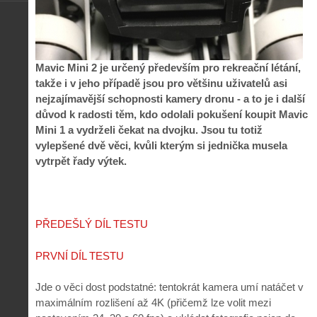
Mavic Mini 2 je určený především pro rekreační létání,
takže i v jeho případě jsou pro většinu uživatelů asi
nejzajímavější schopnosti kamery dronu - a to je i další
důvod k radosti těm, kdo odolali pokušení koupit Mavic
Mini 1 a vydrželi čekat na dvojku. Jsou tu totiž
vylepšené dvě věci, kvůli kterým si jednička musela
vytrpět řady výtek.
PŘEDEŠLÝ DÍL TESTU
PRVNÍ DÍL TESTU
Jde o věci dost podstatné: tentokrát kamera umí natáčet v
maximálním rozlišení až 4K (přičemž lze volit mezi