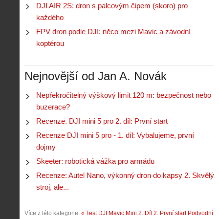
DJI AIR 2S: dron s palcovým čipem (skoro) pro
každého
FPV dron podle DJI: něco mezi Mavic a závodní
koptérou
Nejnovější od Jan A. Novák
Nepřekročitelný výškový limit 120 m: bezpečnost nebo
buzerace?
Recenze. DJI mini 5 pro 2. díl: První start
Recenze DJI mini 5 pro - 1. díl: Vybalujeme, první
dojmy
Skeeter: robotická vážka pro armádu
Recenze: Autel Nano, výkonný dron do kapsy 2. Skvělý
stroj, ale...
Více z této kategorie:
« Test DJI Mavic Mini 2. Díl 2: První start
Podvodní