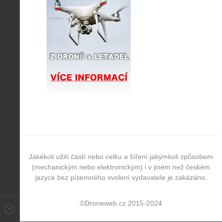
Jakékoli užití částí nebo celku a šíření jakýmkoli způsobem
(mechanickým nebo elektronickým) i v jiném než českém
jazyce bez písemného svolení vydavatele je zakázáno.
©Droneweb.cz 2015-2024