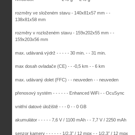
rozměry ve složeném stavu - 140x81x57 mm - -
138x81x58 mm
rozměry v rozloženém stavu - 159x202x55 mm - -
159x203x56 mm
max. udávaná výdrž - - - - - 30 min. - - 31 min.
max dosah ovladače (CE) - - -0,5 km - - 6 km
max. udávaný dolet (FFC) - - neuveden - - neuveden
přenosový systém - - - - - - Enhanced WiFi - - OcuSync
vnitřní datové úložiště - - - 0 - - 0 GB
akumulátor - - - - - 7,6 V / 1100 mAh - - 7,7 V / 2250 mAh
senzor kamery - - - - - - 1/2,3" / 12 mpx - - 1/2,3" / 12 mpx