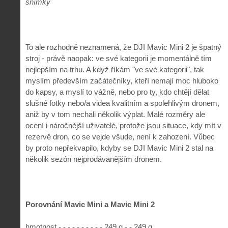
snímky
To ale rozhodně neznamená, že DJI Mavic Mini 2 je špatný
stroj - právě naopak: ve své kategorii je momentálně tím
nejlepším na trhu. A když říkám "ve své kategorii", tak
myslím především začátečníky, kteří nemají moc hluboko
do kapsy, a myslí to vážně, nebo pro ty, kdo chtějí dělat
slušné fotky nebo/a videa kvalitním a spolehlivým dronem,
aniž by v tom nechali několik výplat. Malé rozměry ale
ocení i náročnější uživatelé, protože jsou situace, kdy mít v
rezervě dron, co se vejde všude, není k zahození. Vůbec
by proto nepřekvapilo, kdyby se DJI Mavic Mini 2 stal na
několik sezón nejprodávanějším dronem.
Porovnání Mavic Mini a Mavic Mini 2
hmotnost - - - - - - - - - - 249 g - - 249 g