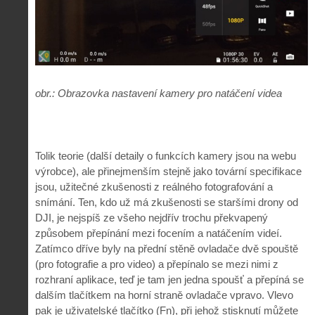
obr.: Obrazovka nastavení kamery pro natáčení videa
Tolik teorie (další detaily o funkcích kamery jsou na webu
výrobce), ale přinejmenším stejně jako tovární specifikace
jsou, užitečné zkušenosti z reálného fotografování a
snímání. Ten, kdo už má zkušenosti se staršími drony od
DJI, je nejspíš ze všeho nejdřív trochu překvapený
způsobem přepínání mezi focením a natáčením videí.
Zatímco dříve byly na přední stěně ovladače dvě spouště
(pro fotografie a pro video) a přepínalo se mezi nimi z
rozhraní aplikace, teď je tam jen jedna spoušť a přepíná se
dalším tlačítkem na horní straně ovladače vpravo. Vlevo
pak je uživatelské tlačítko (Fn), při jehož stisknutí můžete