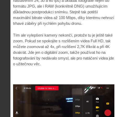
nastavením 24, 30 a 60 fps) a ukládat fotografie nejen do
formátu JPG, ale i RAW (konkrétně DNG) umožňujícím
důkladnou postprodukci snímku. Stejně tak potěší
maximální bitrate videa až 100 Mbps, díky kterému nehrozí
trhavé záběry při rychlém pohybu dronu.
Tím ale vylepšení kamery nekončí, protože tu je ještě také
zoom. Pokud se spokojíte s rozlišením videa Full HD, tak
můžete zoomovat až 4x, při rozlišení 2,7K třikrát a při 4K
dvakrát. Jde jen o digitální zoom, takže používat ho na
fotografování by nedávalo smysl, ale pro natáčení videa jde
o užitečnou věc.