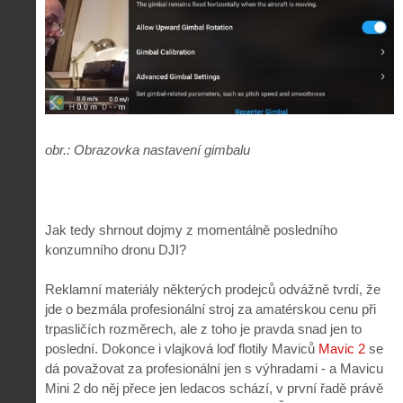
obr.: Obrazovka nastavení gimbalu
Jak tedy shrnout dojmy z momentálně posledního
konzumního dronu DJI?
Reklamní materiály některých prodejců odvážně tvrdí, že
jde o bezmála profesionální stroj za amatérskou cenu při
trpasličích rozměrech, ale z toho je pravda snad jen to
poslední. Dokonce i vlajková loď flotily Maviců
Mavic 2
se
dá považovat za profesionální jen s výhradami - a Mavicu
Mini 2 do něj přece jen ledacos schází, v první řadě právě