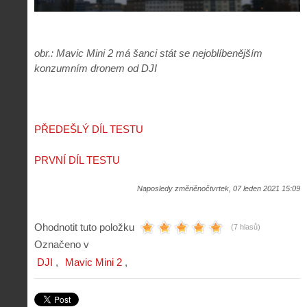
obr.: Mavic Mini 2 má šanci stát se nejoblíbenějším
konzumním dronem od DJI
PŘEDEŠLÝ DÍL TESTU
PRVNÍ DÍL TESTU
Naposledy změněnočtvrtek, 07 leden 2021 15:09
Ohodnotit tuto položku
(7 hlasů)
Označeno v
DJI
Mavic Mini 2