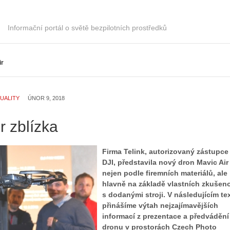
Informační portál o světě bezpilotních prostředků
ir
UALITY
ÚNOR 9, 2018
r zblízka
Firma Telink, autorizovaný zástupce
DJI, představila nový dron Mavic Air 
nejen podle firemních materiálů, ale
Z
hlavně na základě vlastních zkušeno
h
s dodanými stroji. V následujícím te
S
i
přinášíme výtah nejzajímavějších
e
s
informací z prezentace a předvádění
r
t
dronu v prostorách Czech Photo
i
o