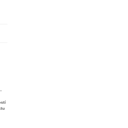
-
stí
xtu