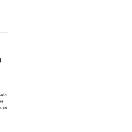
m
avic
se
a se