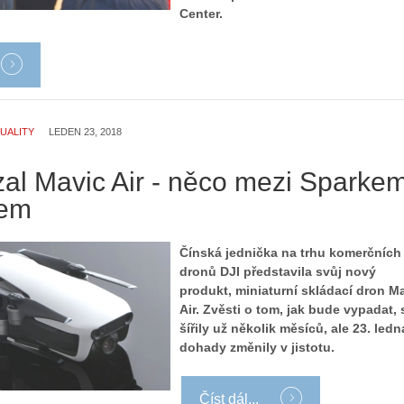
Center.
á
r
l
i
:
e
Z
d
a
r
č
o
í
n
UALITY
LEDEN 23, 2018
n
ů
á
:
zal Mavic Air - něco mezi Sparke
m
1
cem
e
.
s
N
d
e
Čínská jednička na trhu komerčních
r
p
dronů DJI představila svůj nový
o
r
produkt, miniaturní skládací dron M
n
á
Air. Zvěsti o tom, jak bude vypadat, 
y
v
šířily už několik měsíců, ale 23. ledn
:
e
dohady změnily v jistotu.
3
m
.
z
Z
a
Číst dál...