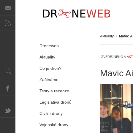
Aktuality
/
Mavic A
Droneweb
Aktuality
ZVEŘEJNĚNO V
AKT
Co je dron?
Mavic Ai
Začínáme
Testy a recenze
Legislativa dronů
Civilní drony
A
Vojenské drony
i
s