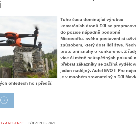
i
Toho času dominující výrobce
komerčních dronů DJI se propracov
do pozice nápadně podobné
Microsoftu: svého postavení si užív
způsobem, který dost lidí štve. Nec
proto ani snahy o konkurenci. Z řad
více či méně neúspěšných pokusů 
přebrat zákazníky se začíná vydělov
jeden nadějný. Autel EVO II Pro neje
je v mnohém srovnatelný s DJI Mavi
rých ohledech ho i předčí.
TY A RECENZE
BŘEZEN 16, 2021