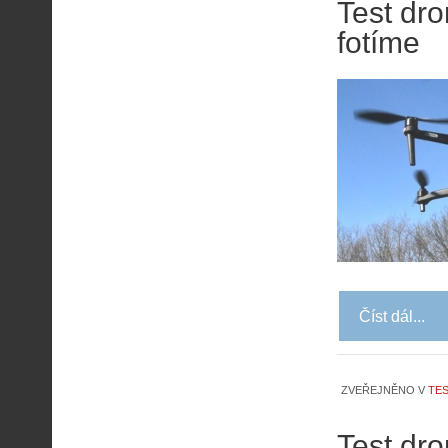
Test dro
fotíme
Číst dál...
ZVEŘEJNĚNO V
TES
Test dro