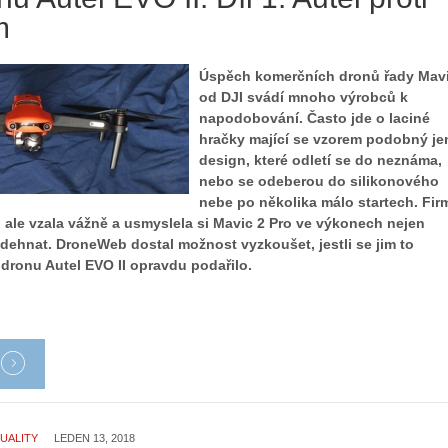
m
Úspěch komerčních dronů řady Mav
od DJI svádí mnoho výrobců k
napodobování. Často jde o laciné
hračky mající se vzorem podobný je
design, které odletí se do neznáma,
nebo se odeberou do silikonového
nebe po několika málo startech. Fir
o ale vzala vážně a usmyslela si Mavic 2 Pro ve výkonech nejen
edehnat. DroneWeb dostal možnost vyzkoušet, jestli se jim to
 dronu Autel EVO II opravdu podařilo.
UALITY
LEDEN 13, 2018