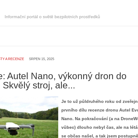
Informační portál o světě bezpilotních prostředků
TY A RECENZE
SRPEN 15, 2025
: Autel Nano, výkonný dron do
Skvělý stroj, ale...
Je to už půldruhého roku od zveřejn
prvního dílu recenze dronu Autel Ev
Nano. Na pokračování (a na DroneW
vůbec) dlouho nebyl čas, ale na létá
se občas našel, a tak jsem postupn