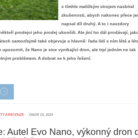
s tímhle maličkým strojem nasbíral
zkušenosti, abych nakonec přece je
napsal díl druhý. A to i navzdory
někteří prodejci jeho prodej ukončili. Ale jiní ho dál prodávají, jak
rátech samozřejmě také objevuje a hlavně: řada lidí s ním létá a lét
 upozornit, že Nano je sice vynikající dron, ale trpí jedním ne tak
lným problémem. A dobrat se k jeho řešení.
TY A RECENZE
ÚNOR 23, 2024
: Autel Evo Nano, výkonný dron 