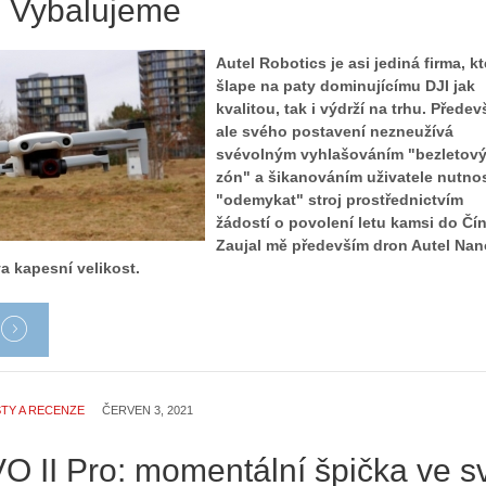
. Vybalujeme
Autel Robotics je asi jediná firma, kt
šlape na paty dominujícímu DJI jak
kvalitou, tak i výdrží na trhu. Přede
ale svého postavení nezneužívá
svévolným vyhlašováním "bezletov
zón" a šikanováním uživatele nutnos
"odemykat" stroj prostřednictvím
žádostí o povolení letu kamsi do Čín
Zaujal mě především dron Autel Nan
a kapesní velikost.
TY A RECENZE
ČERVEN 3, 2021
O II Pro: momentální špička ve s