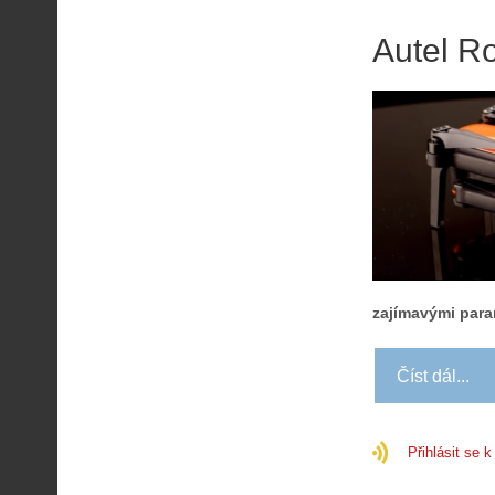
Autel Ro
zajímavými param
Číst dál...
Přihlásit se 