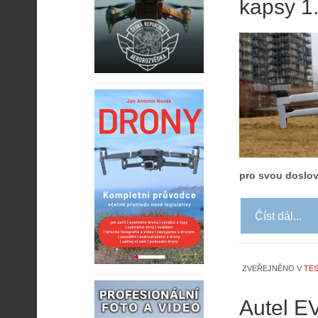
kapsy 1
pro svou doslov
Číst dál...
ZVEŘEJNĚNO V
TES
Autel EV