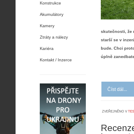
Konstrukce
Akumulátory
Kamery
skutečnosti, že 
Ztráty a nálezy
starší se v inze
bude. Chci proto
Kariéra
úplně zanedbate
Kontakt / Inzerce
Číst dál...
ZVEŘEJNĚNO V
TES
Recenze