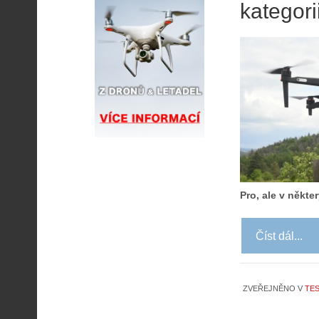
kategori
Pro, ale v někte
Číst dál...
ZVEŘEJNĚNO V
TES