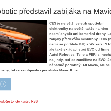
botic představil zabijáka na Mavi
CES je největší veletrh spotřební
elektroniky na světě, takže na něm
nesmí chybět ani komerční drony. L
zaujaly především minidrony Tello (
němž se podílela DJI) a Walkera PERI
ale také skládací stroj EVO od firmy
Autel Robotics. Tello a PERI si nec
na jindy, teď se zaměříme na EVO. J
nápadně podobný DJI Mavic, ale se
etry, takže se objevila i přezdívka Mavic Killer.
k odběru tohoto kanálu RSS