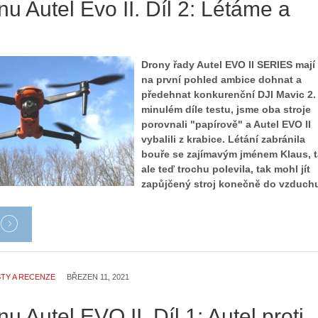
nu Autel Evo II. Díl 2: Létáme a
Drony řady Autel EVO II SERIES mají
na první pohled ambice dohnat a
předehnat konkurenční DJI Mavic 2.
minulém díle testu, jsme oba stroje
porovnali "papírově" a Autel EVO II
vybalili z krabice. Létání zabránila
bouře se zajímavým jménem Klaus, t
ale teď trochu polevila, tak mohl jít
zapůjčený stroj konečně do vzduch
TY A RECENZE
BŘEZEN 11, 2021
nu Autel EVO II. Díl 1: Autel proti