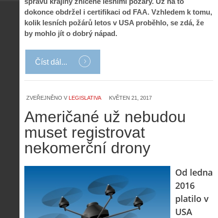
správu krajiny zničené lesními požáry. Už na to
dokonce obdržel i certifikaci od FAA. Vzhledem k tomu,
kolik lesních požárů letos v USA proběhlo, se zdá, že
by mohlo jít o dobrý nápad.
Číst dál...
ZVEŘEJNĚNO V
LEGISLATIVA
KVĚTEN 21, 2017
Američané už nebudou
muset registrovat
nekomerční drony
Od ledna
2016
platilo v
USA