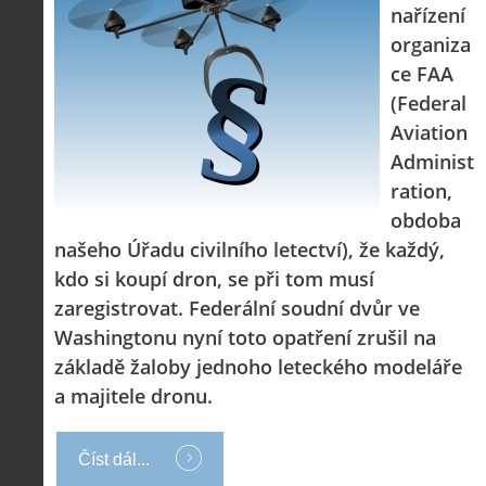
Z
nařízení
h
organiza
i
S
s
ce FAA
A
e
t
(Federal
i
r
o
s
i
Aviation
r
V
á
i
Administ
i
l
e
e
:
ration,
d
w
Z
P
r
obdoba
-
a
ř
o
p
č
našeho Úřadu civilního letectví), že každý,
e
n
o
í
d
ů
kdo si koupí dron, se při tom musí
m
n
p
:
zaregistrovat. Federální soudní dvůr ve
o
á
i
1
c
m
Washingtonu nyní toto opatření zrušil na
s
.
n
e
y
N
základě žaloby jednoho leteckého modeláře
í
s
p
e
k
d
a majitele dronu.
r
p
k
r
o
r
a
o
l
á
ž
n
é
v
Číst dál...
d
y
t
e