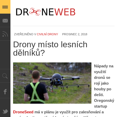
ZVEŘEJNĚNO V
CIVILNÍ DRONY
PROSINEC 2, 2018
Drony místo lesních
dělníků?
Nápady na
využití
dronů se
rojí jako
houby po
dešti.
Oregonský
startup
DroneSeed
má v plánu je využít pro zalesňování a