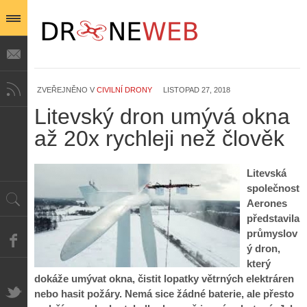
ZVEŘEJNĚNO V
CIVILNÍ DRONY
LISTOPAD 27, 2018
Z
h
Litevský dron umývá okna
i
S
s
až 20x rychleji než člověk
A
e
t
i
r
o
s
i
r
Litevská
V
á
i
společnost
i
l
e
Aerones
e
:
d
w
Z
představila
P
r
-
a
průmyslov
ř
o
p
č
ý dron,
e
n
o
í
d
ů
který
m
n
p
:
dokáže umývat okna, čistit lopatky větrných elektráren
o
á
i
1
nebo hasit požáry. Nemá sice žádné baterie, ale přesto
c
m
s
.