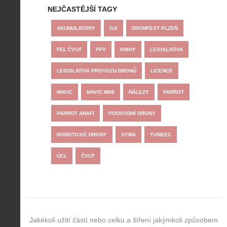
NEJČASTĚJŠÍ TAGY
AKUMULATORY
DJI
DRONFEST PLZEŇ
FEL ČVUT
FPV
KNIHY
LEGISLATIVA
LEGISLATIVA PROVOZU DRONŮ
LICENCE
MAVIC
MAVIC MINI
NÁLEZY
PARROT
PARROT ANAFI
PODVODNÍ DRONY
ROBOTICKÉ DRONY
SYMA
YUNEEC
ÚCL
ČVUT
Jakékoli užití částí nebo celku a šíření jakýmkoli způsobem