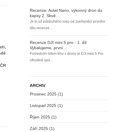
Recenze: Autel Nano, výkonný dron do
kapsy 2. Skvě…
Je to už půldruhého roku od zveřejnění prvního
dílu recenze …
Recenze DJI mini 5 pro - 1. díl:
sti,
Vybalujeme, první…
adě
Posledním hitem trhu s drony je DJI mini 5 Pro
oficiálně spa…
 ČR
ARCHIV
Prosinec 2025 (1)
Listopad 2025 (1)
Říjen 2025 (1)
Září 2025 (1)