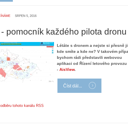
a
r
č
o
ČÍNÁME
SRPEN 5, 2016
í
n
n
ů
á
 - pomocník každého pilota dronu
:
m
1
e
.
Létáte s dronem a nejste si přesně ji
s
N
kde smíte a kde ne? V takovém příp
d
e
bychom rádi představili webovou
r
p
aplikaci od Řízení letového provozu
o
r
-
AisView
.
n
á
y
v
:
e
Číst dál...
3
m
.
z
Z
a
k odběru tohoto kanálu RSS
á
p
k
o
l
m
a
e