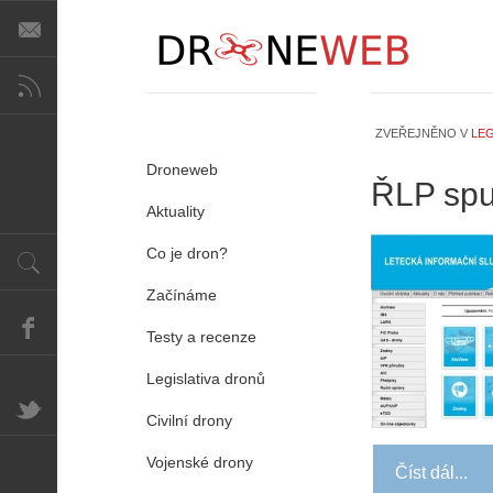
ZVEŘEJNĚNO V
LEG
Droneweb
ŘLP spus
Aktuality
Co je dron?
Začínáme
Testy a recenze
A
i
Legislativa dronů
s
V
Civilní drony
i
Vojenské drony
e
Číst dál...
w