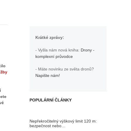
Krátké zprávy:
- Vyšla nám nová kniha:
Drony -
komplexní průvodce
ilo
- Máte novinku ze světa dronů?
užby
Napište nám!
í
nete
POPULÁRNÍ ČLÁNKY
vé
Nepřekročitelný výškový limit 120 m:
bezpečnost nebo…