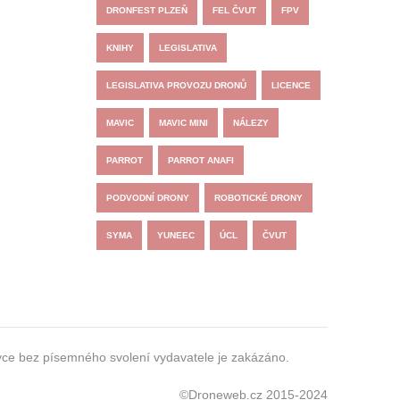
DRONFEST PLZEŇ
FEL ČVUT
FPV
KNIHY
LEGISLATIVA
LEGISLATIVA PROVOZU DRONŮ
LICENCE
MAVIC
MAVIC MINI
NÁLEZY
PARROT
PARROT ANAFI
PODVODNÍ DRONY
ROBOTICKÉ DRONY
SYMA
YUNEEC
ÚCL
ČVUT
zyce bez písemného svolení vydavatele je zakázáno.
©Droneweb.cz 2015-2024