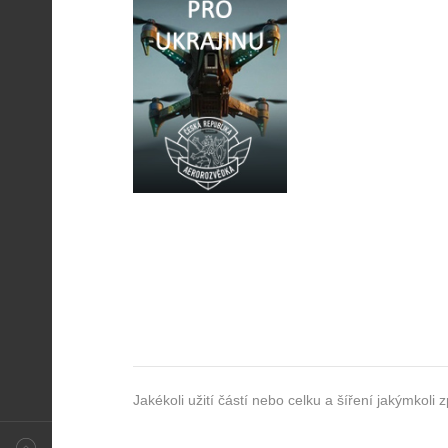
Jakékoli užití částí nebo celku a šíření jakýmko