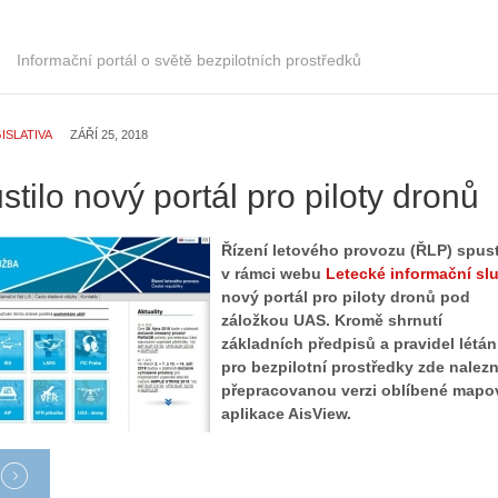
Informační portál o světě bezpilotních prostředků
ISLATIVA
ZÁŘÍ 25, 2018
tilo nový portál pro piloty dronů
Řízení letového provozu (ŘLP) spust
v rámci webu
Letecké informační sl
Z
nový portál pro piloty dronů pod
h
záložkou UAS. Kromě shrnutí
S
i
základních předpisů a pravidel létán
e
s
pro bezpilotní prostředky zde nalez
r
t
přepracovanou verzi oblíbené mapo
i
o
aplikace AisView.
á
r
l
i
:
e
Z
d