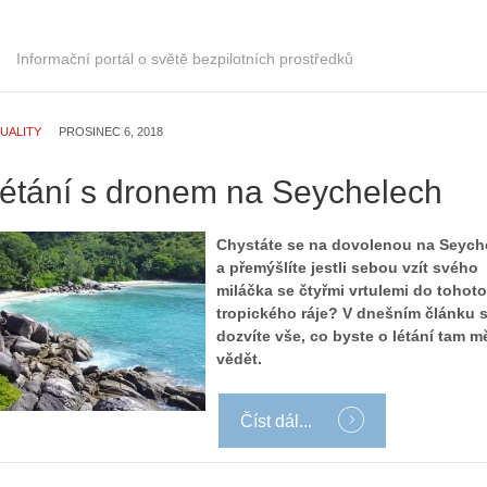
Informační portál o světě bezpilotních prostředků
UALITY
PROSINEC 6, 2018
Létání s dronem na Seychelech
Chystáte se na dovolenou na Seych
a přemýšlíte jestli sebou vzít svého
miláčka se čtyřmi vrtulemi do tohoto
Z
tropického ráje? V dnešním článku 
h
dozvíte vše, co byste o létání tam mě
S
i
vědět.
e
s
r
t
i
o
Číst dál...
á
r
l
i
:
e