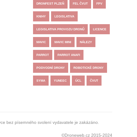
DRONFEST PLZEŇ
FEL ČVUT
FPV
KNIHY
LEGISLATIVA
LEGISLATIVA PROVOZU DRONŮ
LICENCE
MAVIC
MAVIC MINI
NÁLEZY
PARROT
PARROT ANAFI
PODVODNÍ DRONY
ROBOTICKÉ DRONY
SYMA
YUNEEC
ÚCL
ČVUT
zyce bez písemného svolení vydavatele je zakázáno.
©Droneweb.cz 2015-2024