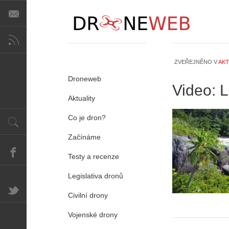
ZVEŘEJNĚNO V
AKT
Droneweb
Video: 
Aktuality
Co je dron?
Začínáme
Testy a recenze
A
Legislativa dronů
i
s
Civilní drony
V
Vojenské drony
i
e