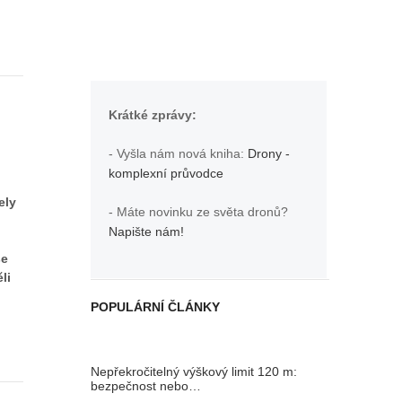
Krátké zprávy:
- Vyšla nám nová kniha:
Drony -
komplexní průvodce
ely
- Máte novinku ze světa dronů?
Napište nám!
se
li
POPULÁRNÍ ČLÁNKY
Nepřekročitelný výškový limit 120 m:
bezpečnost nebo…