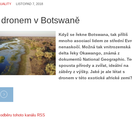
UALITY
LISTOPAD 7, 2018
Z
d
a
r
č
s dronem v Botswaně
o
í
n
n
ů
Když se řekne Botswana, tak příliš
á
:
mnoho asociací lidem ze střední Ev
m
1
nenaskočí. Možná tak vnitrozemská
e
.
delta řeky Okawango, známá z
s
N
dokumentů National Geographic. Te
d
e
spousta přírody a zvířat, ideální na
r
p
záběry z výšky. Jaké je ale létat s
o
r
dronem v této exotické africké zemi
n
á
y
v
:
e
3
m
.
z
Z
a
k odběru tohoto kanálu RSS
á
p
k
o
l
m