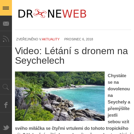
Z
h
ZVEŘEJNĚNO V
AKTUALITY
PROSINEC 6, 2018
i
Video: Létání s dronem na
S
s
A
e
t
Seychelech
i
r
o
s
i
r
V
á
i
Chystáte
i
l
e
se na
e
:
d
w
Z
dovolenou
P
r
-
a
na
ř
o
p
č
Seychely a
e
n
o
í
d
ů
přemýšlíte
m
n
p
:
jestli
o
á
i
1
sebou vzít
c
m
s
.
n
e
svého miláčka se čtyřmi vrtulemi do tohoto tropického
y
N
í
s