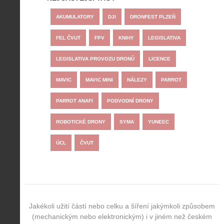
AKUMULATORY
DJI
DRONFEST PLZEŇ
FEL ČVUT
FPV
KNIHY
LEGISLATIVA
LEGISLATIVA PROVOZU DRONŮ
LICENCE
MAVIC
MAVIC MINI
NÁLEZY
PARROT
PARROT ANAFI
PODVODNÍ DRONY
ROBOTICKÉ DRONY
SYMA
YUNEEC
ÚCL
ČVUT
Jakékoli užití částí nebo celku a šíření jakýmkoli způsobem
(mechanickým nebo elektronickým) i v jiném než českém