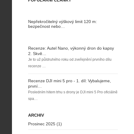
POPULÁRNÍ ČLÁNKY
Nepřekročitelný výškový limit 120 m:
bezpečnost nebo…
Recenze: Autel Nano, výkonný dron do kapsy
2. Skvě…
Je to už půldruhého roku od zveřejnění prvního dílu
recenze …
Recenze DJI mini 5 pro - 1. díl: Vybalujeme,
první…
Posledním hitem trhu s drony je DJI mini 5 Pro oficiálně
spa…
ARCHIV
Prosinec 2025 (1)