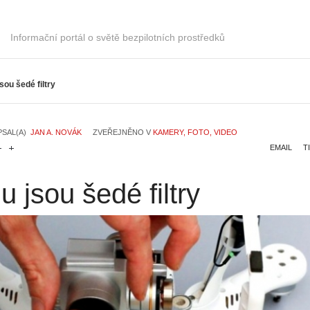
Informační portál o světě bezpilotních prostředků
sou šedé filtry
PSAL(A)
JAN A. NOVÁK
ZVEŘEJNĚNO V
KAMERY, FOTO, VIDEO
EMAIL
T
 jsou šedé filtry