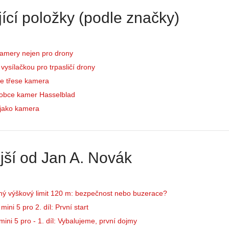
ící položky (podle značky)
amery nejen pro drony
vysílačkou pro trpasličí drony
se třese kamera
robce kamer Hasselblad
jako kamera
jší od Jan A. Novák
ný výškový limit 120 m: bezpečnost nebo buzerace?
ini 5 pro 2. díl: První start
ini 5 pro - 1. díl: Vybalujeme, první dojmy