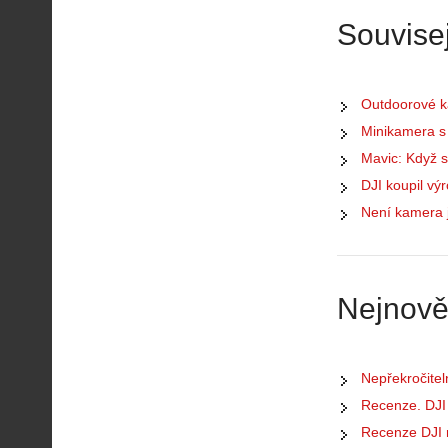
Souvisej
Outdoorové k
Minikamera s 
Mavic: Když 
DJI koupil vý
Není kamera 
Nejnově
Nepřekročitel
Recenze. DJI m
Recenze DJI m