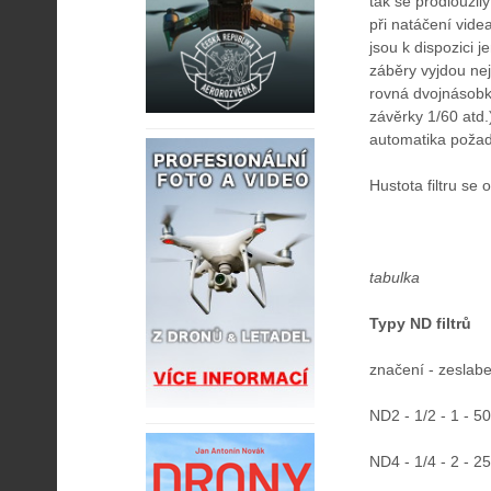
tak se prodloužil
při natáčení vid
jsou k dispozici j
záběry vyjdou nej
rovná dvojnásobk
závěrky 1/60 atd.)
automatika požad
Hustota filtru s
tabulka
Typy ND filtrů
značení - zeslabe
ND2 - 1/2 - 1 - 5
ND4 - 1/4 - 2 - 2