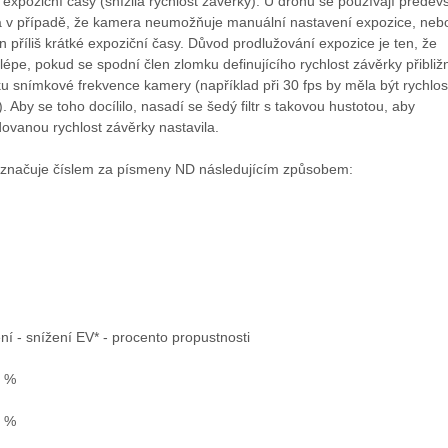
y expoziční časy (snížila rychlost závěrky). U dronů se používají předev
ea v případě, že kamera neumožňuje manuální nastavení expozice, neb
en příliš krátké expoziční časy. Důvod prodlužování expozice je ten, že
lépe, pokud se spodní člen zlomku definujícího rychlost závěrky přibliž
u snímkové frekvence kamery (například při 30 fps by měla být rychlos
. Aby se toho docílilo, nasadí se šedý filtr s takovou hustotou, aby
ovanou rychlost závěrky nastavila.
e označuje číslem za písmeny ND následujícím způsobem:
ní - snížení EV* - procento propustnosti
0 %
5 %