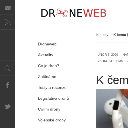
Kamery
/
K čemu j
Droneweb
Aktuality
ÚNOR 3, 2020
NA
VELIKOST PÍSMA
Co je dron?
K čemu
Začínáme
Testy a recenze
Legislativa dronů
Civilní drony
Vojenské drony