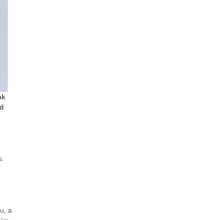
ak
ed
u.
u, a