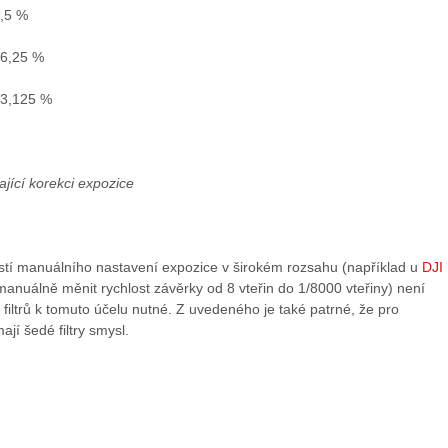
2,5 %
 6,25 %
 3,125 %
ající korekci expozice
tí manuálního nastavení expozice v širokém rozsahu (například u
DJI
 manuálně měnit rychlost závěrky od 8 vteřin do 1/8000 vteřiny) není
filtrů k tomuto účelu nutné. Z uvedeného je také patrné, že pro
jí šedé filtry smysl.