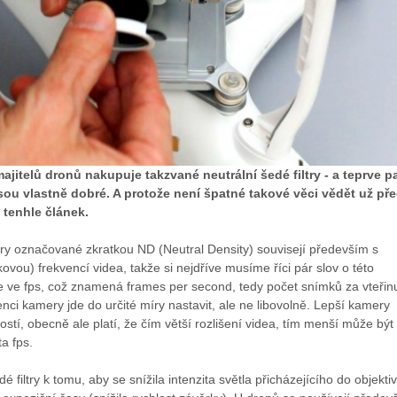
jitelů dronů nakupuje takzvané neutrální šedé filtry - a teprve p
sou vlastně dobré. A protože není špatné takové věci vědět už př
 tenhle článek.
ltry označované zkratkou ND (Neutral Density) souvisejí především s
vou) frekvencí videa, takže si nejdříve musíme říci pár slov o této
e ve fps, což znamená frames per second, tedy počet snímků za vteřin
ci kamery jde do určité míry nastavit, ale ne libovolně. Lepší kamery
ostí, obecně ale platí, že čím větší rozlišení videa, tím menší může být
a fps.
 filtry k tomu, aby se snížila intenzita světla přicházejícího do objektiv