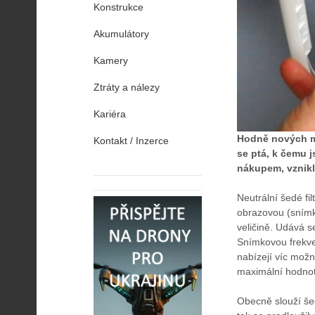
Konstrukce
Akumulátory
Kamery
Ztráty a nálezy
Kariéra
Hodně nových ma
Kontakt / Inzerce
se ptá, k čemu j
nákupem, vznikl
Neutrální šedé fi
obrazovou (snímko
veličině. Udává s
Snímkovou frekven
nabízejí víc možn
maximální hodnot
Obecně slouží šedé