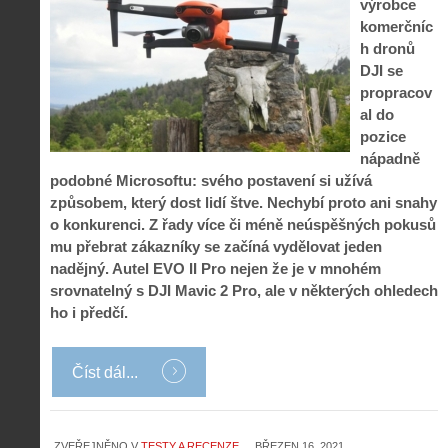
výrobce
komerčníc
h dronů
DJI se
propracov
al do
pozice
nápadně
podobné Microsoftu: svého postavení si užívá
způsobem, který dost lidí štve. Nechybí proto ani snahy
o konkurenci. Z řady více či méně neúspěšných pokusů
mu přebrat zákazníky se začíná vydělovat jeden
nadějný. Autel EVO II Pro nejen že je v mnohém
srovnatelný s DJI Mavic 2 Pro, ale v některých ohledech
ho i předčí.
Číst dál...
ZVEŘEJNĚNO V
TESTY A RECENZE
BŘEZEN 16, 2021