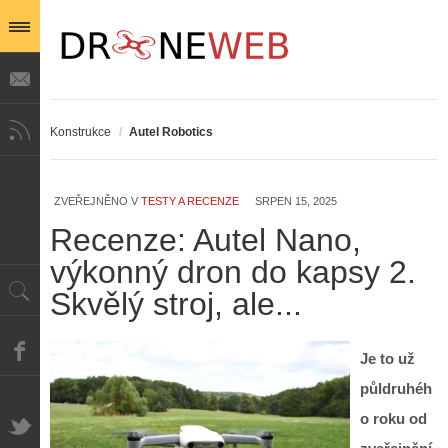
Konstrukce
/
Autel Robotics
ZVEŘEJNĚNO V
TESTY A RECENZE
SRPEN 15, 2025
Recenze: Autel Nano,
výkonný dron do kapsy 2.
Skvělý stroj, ale...
Je to už
půldruhéh
o roku od