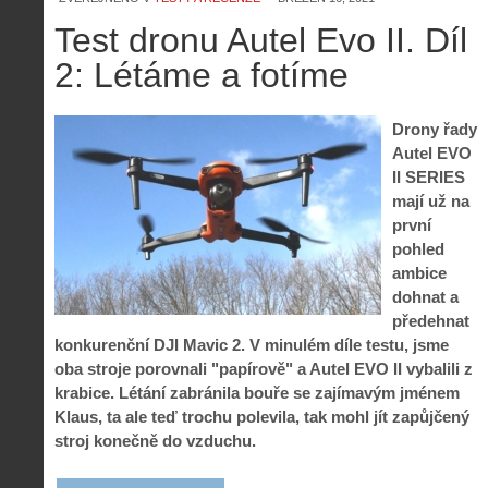
Test dronu Autel Evo II. Díl
2: Létáme a fotíme
Drony řady
Autel EVO
II SERIES
mají už na
první
pohled
ambice
dohnat a
předehnat
konkurenční DJI Mavic 2. V minulém díle testu, jsme
oba stroje porovnali "papírově" a Autel EVO II vybalili z
krabice. Létání zabránila bouře se zajímavým jménem
Klaus, ta ale teď trochu polevila, tak mohl jít zapůjčený
stroj konečně do vzduchu.