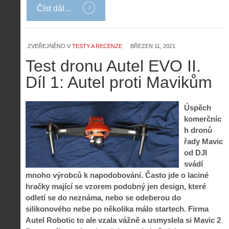
Číst dál...
ZVEŘEJNĚNO V
TESTY A RECENZE
BŘEZEN 11, 2021
Test dronu Autel EVO II.
Díl 1: Autel proti Mavikům
Úspěch
komerčníc
h dronů
řady Mavic
od DJI
svádí
mnoho výrobců k napodobování. Často jde o laciné
hračky mající se vzorem podobný jen design, které
odletí se do neznáma, nebo se odeberou do
silikonového nebe po několika málo startech. Firma
Autel Robotic to ale vzala vážně a usmyslela si Mavic 2