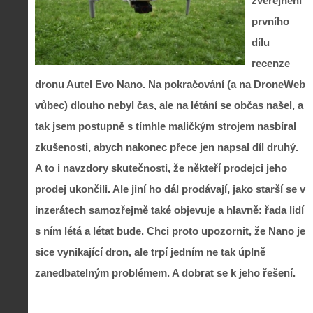
zveřejnění
prvního
dílu
recenze
dronu Autel Evo Nano. Na pokračování (a na DroneWeb
vůbec) dlouho nebyl čas, ale na létání se občas našel, a
tak jsem postupně s tímhle maličkým strojem nasbíral
zkušenosti, abych nakonec přece jen napsal díl druhý.
A to i navzdory skutečnosti, že někteří prodejci jeho
prodej ukončili. Ale jiní ho dál prodávají, jako starší se v
inzerátech samozřejmě také objevuje a hlavně: řada lidí
s ním létá a létat bude. Chci proto upozornit, že Nano je
sice vynikající dron, ale trpí jedním ne tak úplně
zanedbatelným problémem. A dobrat se k jeho řešení.