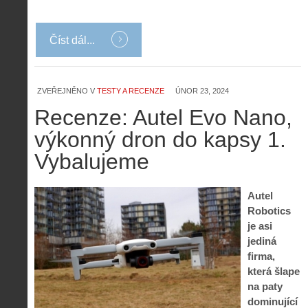
Číst dál...
ZVEŘEJNĚNO V
TESTY A RECENZE
ÚNOR 23, 2024
Recenze: Autel Evo Nano,
výkonný dron do kapsy 1.
Vybalujeme
Autel
Robotics
je asi
jediná
firma,
která šlape
na paty
dominující