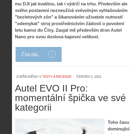
mu DJI jak kvalitou, tak i výdrží na trhu. Především ale
svého postavení nezneužívá svévolným vyhlašováním
"bezletových zón" a šikanováním uživatele nutností
"odemykat" stroj prostřednictvím žádostí o povolení
letu kamsi do Číny. Zaujal mě především dron Autel
Nano pro svou doslova kapesní velikost.
Číst dál...
ZVEŘEJNĚNO V
TESTY A RECENZE
ČERVEN 3, 2021
Autel EVO II Pro:
momentální špička ve své
kategorii
Toho času
dominující