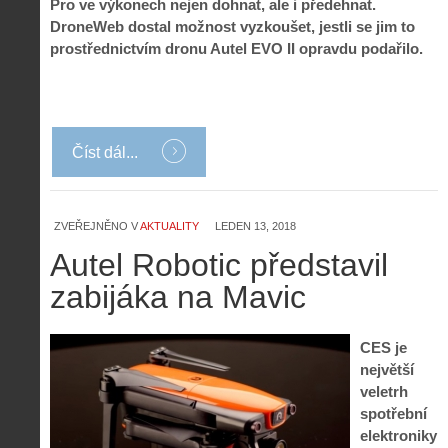
Pro ve výkonech nejen dohnat, ale i předehnat.
DroneWeb dostal možnost vyzkoušet, jestli se jim to
prostřednictvím dronu Autel EVO II opravdu podařilo.
Číst dál...
ZVEŘEJNĚNO V
AKTUALITY
LEDEN 13, 2018
Autel Robotic představil
zabijáka na Mavic
CES je
největší
veletrh
spotřební
elektroniky