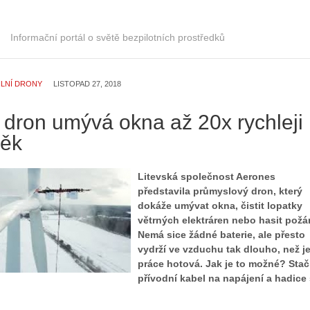
r
t
i
o
á
Informační portál o světě bezpilotních prostředků
r
l
i
:
e
Z
d
ILNÍ DRONY
LISTOPAD 27, 2018
a
r
č
o
 dron umývá okna až 20x rychleji
í
n
věk
n
ů
á
:
m
1
Litevská společnost Aerones
e
.
představila průmyslový dron, který
s
N
dokáže umývat okna, čistit lopatky
d
e
větrných elektráren nebo hasit požár
r
p
Nemá sice žádné baterie, ale přesto
o
r
vydrží ve vzduchu tak dlouho, než j
n
á
práce hotová. Jak je to možné? Stač
y
v
přívodní kabel na napájení a hadice
:
e
3
m