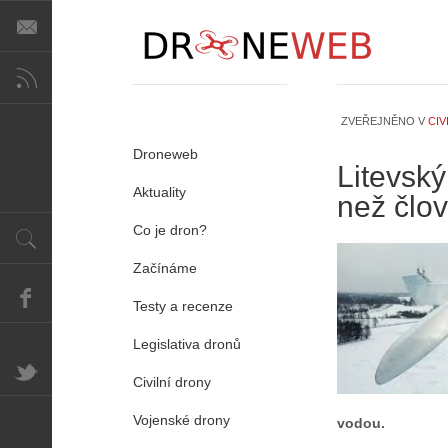
i
s
V
i
e
w
ZVEŘEJNĚNO V
CIV
-
P
Droneweb
p
ř
Litevský
o
e
Aktuality
než člo
m
d
o
p
Co je dron?
c
i
n
s
Začínáme
í
y
k
Testy a recenze
p
k
r
Legislativa dronů
a
o
ž
l
Civilní drony
d
é
é
t
Vojenské drony
vodou.
h
á