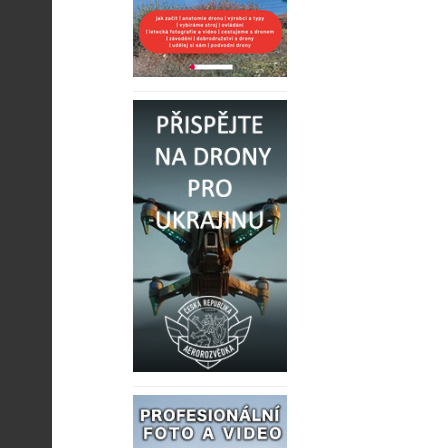
případě bycho
Read mo
Read mo
29-02-2016 Hi
Vítek Novák
05-08-2016 Hi
Vítek Novák