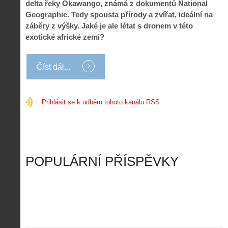
k
d
delta řeky Okawango, známá z dokumentů National
r
p
k
r
Geographic. Tedy spousta přírody a zvířat, ideální na
o
r
a
o
záběry z výšky. Jaké je ale létat s dronem v této
l
á
ž
n
é
v
exotické africké zemi?
d
y
t
e
é
:
á
m
h
3
n
z
Číst dál...
o
.
í
a
p
Z
s
p
i
á
d
o
l
k
Přihlásit se k odběru tohoto kanálu RSS
r
m
o
l
o
e
t
a
n
n
a
d
y
u
d
y
v
t
r
ř
Č
ý
o
í
POPULÁRNÍ PŘÍSPĚVKY
R
…
n
z
u
…