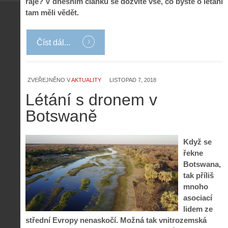
ráje? V dnešním článku se dozvíte vše, co byste o létání
tam měli vědět.
Číst dál...
Z
h
i
S
s
ZVEŘEJNĚNO V
AKTUALITY
LISTOPAD 7, 2018
A
e
t
Létání s dronem v
i
r
o
s
i
r
Botswaně
V
á
i
i
l
e
e
:
d
Když se
w
Z
P
r
řekne
-
a
ř
o
p
č
Botswana,
e
n
o
í
tak příliš
d
ů
m
n
mnoho
p
:
o
á
i
1
asociací
c
m
s
.
lidem ze
n
e
y
N
střední Evropy nenaskočí. Možná tak vnitrozemská
í
s
p
e