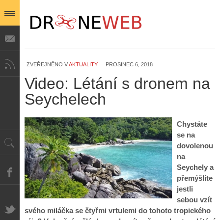
ZVEŘEJNĚNO V
AKTUALITY
PROSINEC 6, 2018
Video: Létání s dronem na
Seychelech
Chystáte
se na
dovolenou
na
Seychely a
přemýšlíte
jestli
sebou vzít
svého miláčka se čtyřmi vrtulemi do tohoto tropického