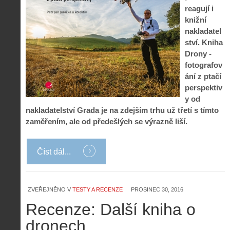
reagují i
knižní
nakladatel
ství. Kniha
Drony -
fotografov
ání z ptačí
perspektiv
y od
nakladatelství Grada je na zdejším trhu už třetí s tímto
zaměřením, ale od předešlých se výrazně liší.
Číst dál...
ZVEŘEJNĚNO V
TESTY A RECENZE
PROSINEC 30, 2016
Recenze: Další kniha o
dronech