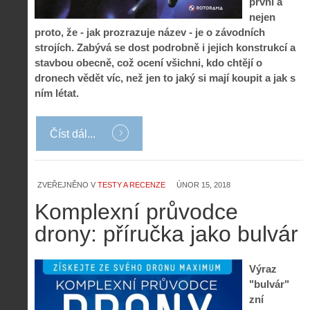
první a
nejen
proto, že - jak prozrazuje název - je o závodních
strojích. Zabývá se dost podrobně i jejich konstrukcí a
stavbou obecně, což ocení všichni, kdo chtějí o
dronech vědět víc, než jen to jaký si mají koupit a jak s
ním létat.
Číst dál...
ZVEŘEJNĚNO V
TESTY A RECENZE
ÚNOR 15, 2018
Komplexní průvodce
drony: příručka jako bulvár
Výraz
"bulvár"
zní