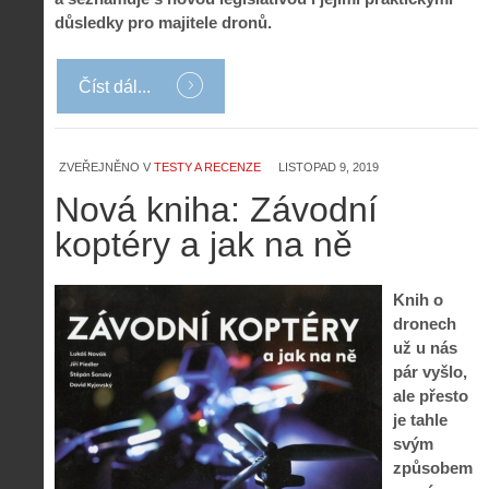
důsledky pro majitele dronů.
Číst dál...
ZVEŘEJNĚNO V
TESTY A RECENZE
LISTOPAD 9, 2019
Nová kniha: Závodní
koptéry a jak na ně
Knih o
dronech
už u nás
pár vyšlo,
ale přesto
je tahle
svým
způsobem