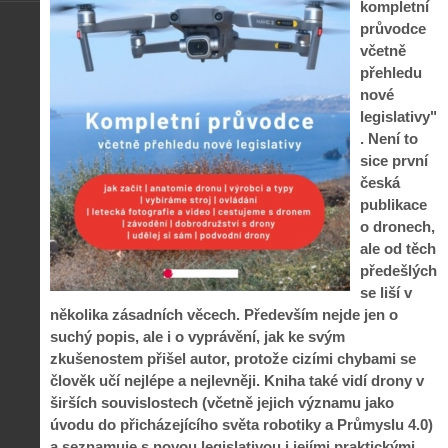
kompletní
průvodce
včetně
přehledu
nové
legislativy"
. Není to
sice první
česká
publikace
o dronech,
ale od těch
předešlých
se liší v
několika zásadních věcech. Především nejde jen o
suchý popis, ale i o vyprávění, jak ke svým
zkušenostem přišel autor, protože cizími chybami se
člověk učí nejlépe a nejlevněji. Kniha také vidí drony v
širších souvislostech (včetně jejich významu jako
úvodu do přicházejícího světa robotiky a Průmyslu 4.0)
a seznamuje s novou legislativou i jejími praktickými