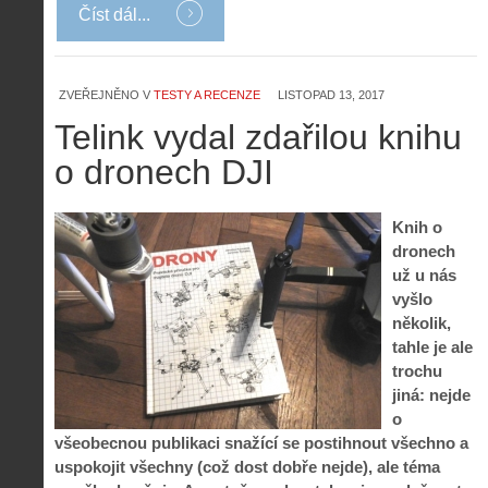
Číst dál...
ZVEŘEJNĚNO V
TESTY A RECENZE
LISTOPAD 13, 2017
Telink vydal zdařilou knihu
o dronech DJI
Knih o
dronech
už u nás
vyšlo
několik,
tahle je ale
trochu
jiná: nejde
o
všeobecnou publikaci snažící se postihnout všechno a
uspokojit všechny (což dost dobře nejde), ale téma