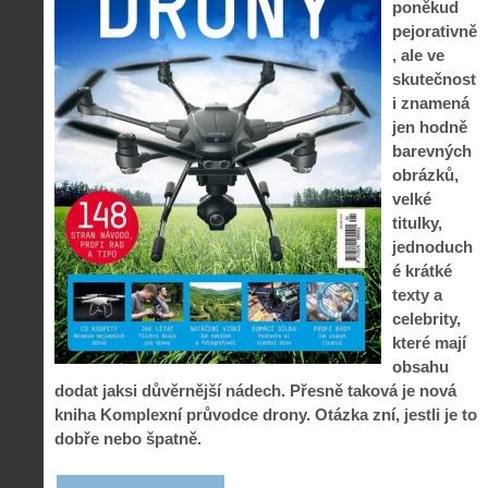
poněkud
pejorativně
, ale ve
skutečnost
i znamená
jen hodně
barevných
obrázků,
velké
titulky,
jednoduch
é krátké
texty a
celebrity,
které mají
obsahu
dodat jaksi důvěrnější nádech. Přesně taková je nová
kniha Komplexní průvodce drony. Otázka zní, jestli je to
dobře nebo špatně.