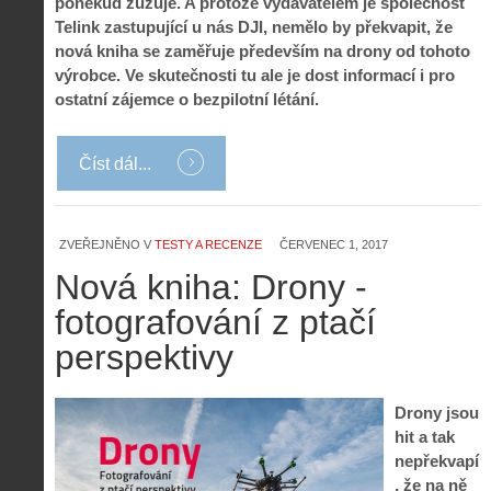
poněkud zužuje. A protože vydavatelem je společnost
Telink zastupující u nás DJI, nemělo by překvapit, že
nová kniha se zaměřuje především na drony od tohoto
výrobce. Ve skutečnosti tu ale je dost informací i pro
ostatní zájemce o bezpilotní létání.
Číst dál...
ZVEŘEJNĚNO V
TESTY A RECENZE
ČERVENEC 1, 2017
Nová kniha: Drony -
fotografování z ptačí
perspektivy
Drony jsou
hit a tak
nepřekvapí
, že na ně