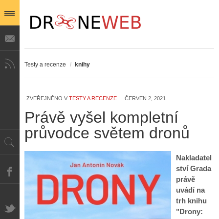
Testy a recenze
/
knihy
ZVEŘEJNĚNO V
TESTY A RECENZE
ČERVEN 2, 2021
Právě vyšel kompletní
průvodce světem dronů
Nakladatel
ství Grada
právě
uvádí na
trh knihu
"Drony: