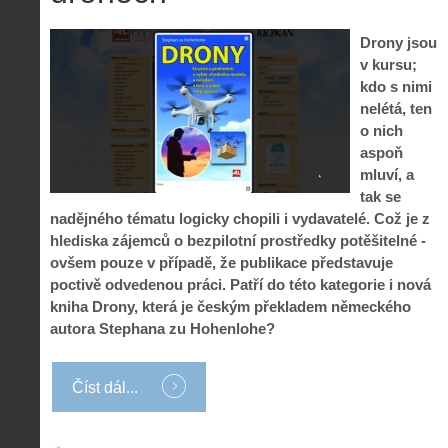
Drony jsou
v kursu;
kdo s nimi
nelétá, ten
o nich
aspoň
mluví, a
tak se
nadějného tématu logicky chopili i vydavatelé. Což je z
hlediska zájemců o bezpilotní prostředky potěšitelné -
ovšem pouze v případě, že publikace představuje
poctivě odvedenou práci. Patří do této kategorie i nová
kniha Drony, která je českým překladem německého
autora Stephana zu Hohenlohe?
Číst dál...