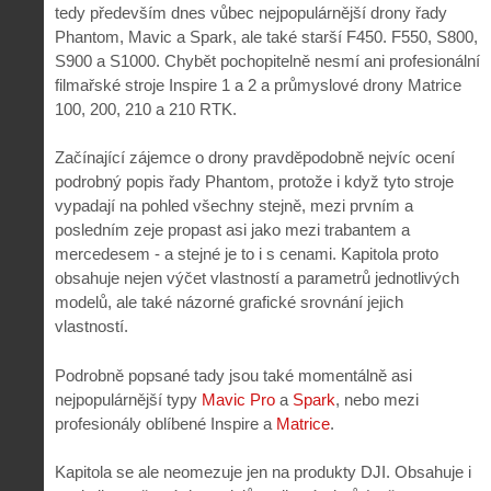
tedy především dnes vůbec nejpopulárnější drony řady
Phantom, Mavic a Spark, ale také starší F450. F550, S800,
S900 a S1000. Chybět pochopitelně nesmí ani profesionální
filmařské stroje Inspire 1 a 2 a průmyslové drony Matrice
100, 200, 210 a 210 RTK.
Začínající zájemce o drony pravděpodobně nejvíc ocení
podrobný popis řady Phantom, protože i když tyto stroje
vypadají na pohled všechny stejně, mezi prvním a
posledním zeje propast asi jako mezi trabantem a
mercedesem - a stejné je to i s cenami. Kapitola proto
obsahuje nejen výčet vlastností a parametrů jednotlivých
modelů, ale také názorné grafické srovnání jejich
vlastností.
Podrobně popsané tady jsou také momentálně asi
nejpopulárnější typy
Mavic Pro
a
Spark
, nebo mezi
profesionály oblíbené Inspire a
Matrice
.
Kapitola se ale neomezuje jen na produkty DJI. Obsahuje i