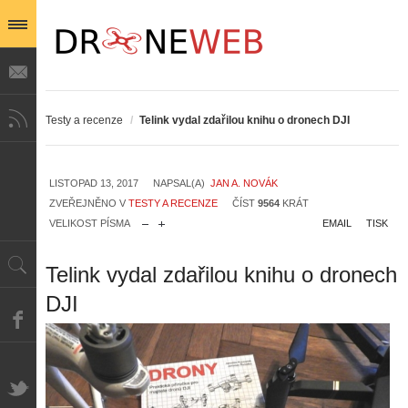
Testy a recenze
/
Telink vydal zdařilou knihu o dronech DJI
LISTOPAD 13, 2017
NAPSAL(A)
JAN A. NOVÁK
ZVEŘEJNĚNO V
TESTY A RECENZE
ČÍST
9564
KRÁT
VELIKOST PÍSMA
EMAIL
TISK
Telink vydal zdařilou knihu o dronech
DJI