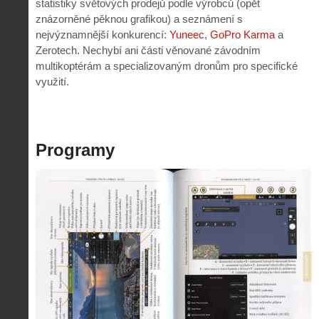
statistiky světových prodejů podle výrobců (opět
znázorněné pěknou grafikou) a seznámení s
nejvýznamnější konkurencí:
Yuneec
,
GoPro Karma
a
Zerotech. Nechybí ani části věnované závodním
multikoptérám a specializovaným dronům pro specifické
využití.
Programy