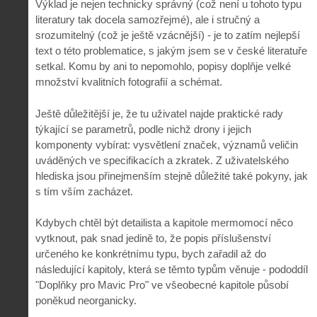
Výklad je nejen technicky správný (což není u tohoto typu
literatury tak docela samozřejmé), ale i stručný a
srozumitelný (což je ještě vzácnější) - je to zatím nejlepší
text o této problematice, s jakým jsem se v české literatuře
setkal. Komu by ani to nepomohlo, popisy doplňje velké
množství kvalitních fotografií a schémat.
Ještě důležitější je, že tu uživatel najde praktické rady
týkající se parametrů, podle nichž drony i jejich
komponenty vybírat: vysvětlení značek, významů veličin
uváděných ve specifikacích a zkratek. Z uživatelského
hlediska jsou přinejmenším stejně důležité také pokyny, jak
s tím vším zacházet.
Kdybych chtěl být detailista a kapitole mermomocí něco
vytknout, pak snad jedině to, že popis příslušenství
určeného ke konkrétnímu typu, bych zařadil až do
následující kapitoly, která se těmto typům věnuje - pododdíl
"Doplňky pro Mavic Pro" ve všeobecné kapitole působí
poněkud neorganicky.