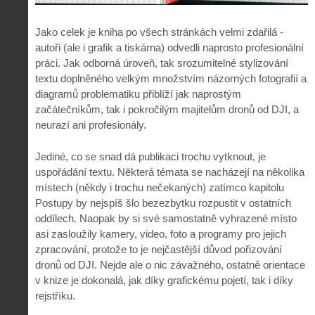
Jako celek je kniha po všech stránkách velmi zdařilá -
autoři (ale i grafik a tiskárna) odvedli naprosto profesionální
práci. Jak odborná úroveň, tak srozumitelné stylizování
textu doplněného velkým množstvím názorných fotografií a
diagramů problematiku přiblíží jak naprostým
začátečníkům, tak i pokročilým majitelům dronů od DJI, a
neurazí ani profesionály.
Jediné, co se snad dá publikaci trochu vytknout, je
uspořádání textu. Některá témata se nacházejí na několika
místech (někdy i trochu nečekaných) zatímco kapitolu
Postupy by nejspíš šlo bezezbytku rozpustit v ostatních
oddílech. Naopak by si své samostatně vyhrazené místo
asi zasloužily kamery, video, foto a programy pro jejich
zpracování, protože to je nejčastější důvod pořizování
dronů od DJI. Nejde ale o nic závažného, ostatně orientace
v knize je dokonalá, jak díky grafickému pojetí, tak i díky
rejstříku.