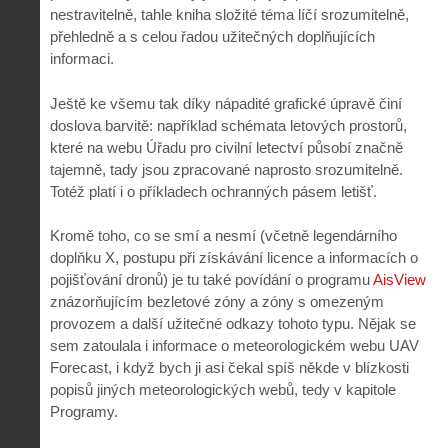
nestravitelně, tahle kniha složité téma líčí srozumitelně,
přehledně a s celou řadou užitečných doplňujících
informaci.
Ještě ke všemu tak díky nápadité grafické úpravě činí
doslova barvitě: například schémata letových prostorů,
které na webu Úřadu pro civilní letectví působí značně
tajemně, tady jsou zpracované naprosto srozumitelně.
Totéž platí i o příkladech ochranných pásem letišť.
Kromě toho, co se smí a nesmí (včetně legendárního
doplňku X, postupu při získávání licence a informacích o
pojišťování dronů) je tu také povídání o programu
AisView
znázorňujícím bezletové zóny a zóny s omezeným
provozem a další užitečné odkazy tohoto typu. Nějak se
sem zatoulala i informace o meteorologickém webu UAV
Forecast, i když bych ji asi čekal spíš někde v blízkosti
popisů jiných meteorologických webů, tedy v kapitole
Programy.