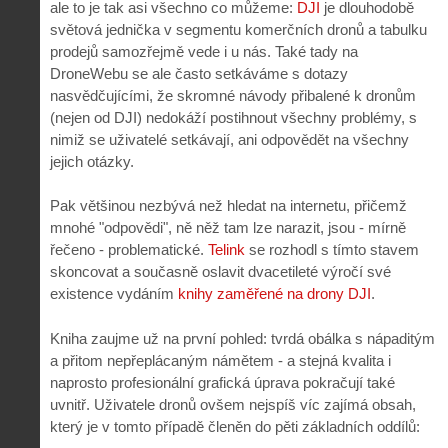
ale to je tak asi všechno co můžeme:
DJI
je dlouhodobě
světová jednička v segmentu komerčních dronů a tabulku
prodejů samozřejmě vede i u nás. Také tady na
DroneWebu se ale často setkáváme s dotazy
nasvědčujícími, že skromné návody přibalené k dronům
(nejen od DJI) nedokáží postihnout všechny problémy, s
nimiž se uživatelé setkávají, ani odpovědět na všechny
jejich otázky.
Pak většinou nezbývá než hledat na internetu, přičemž
mnohé "odpovědi", ně něž tam lze narazit, jsou - mírně
řečeno - problematické.
Telink
se rozhodl s tímto stavem
skoncovat a současně oslavit dvacetileté výročí své
existence vydáním
knihy zaměřené na drony DJI
.
Kniha zaujme už na první pohled: tvrdá obálka s nápaditým
a přitom nepřeplácaným námětem - a stejná kvalita i
naprosto profesionální grafická úprava pokračují také
uvnitř. Uživatele dronů ovšem nejspíš víc zajímá obsah,
který je v tomto případě členěn do pěti základních oddílů: