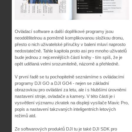
Ovládací software a další doplňkové programy jsou
neoddělitelnou a poměrně komplikovanou složkou dronu,
přesto o nich uživatelské příručky v balení mluví naprosto
nedostatečně. Tahle kapitola proto asi pro mnoho uživatelů
bude jednou z nejcennějších částí knihy - tím spíš, že je
opět udělaná velmi srozumitelně, názorně a přehledně.
V první řadě se tu pochopitelně seznámíme s ovládacími
programy DJI GO a DJI GO4 - nejen se základní
obrazovkou pro ovládání za letu, ale i s hlubšími úrovněmi
nastavení stroje, ovladače a kamery. V této části je i
vysvětlení významu zkratek na displeji vysílače Mavic Pro,
popis a nastavení takzvaných inteligentních letových
režimů atd.
Ze softwarových produktů DJI tu je také DJI SDK pro