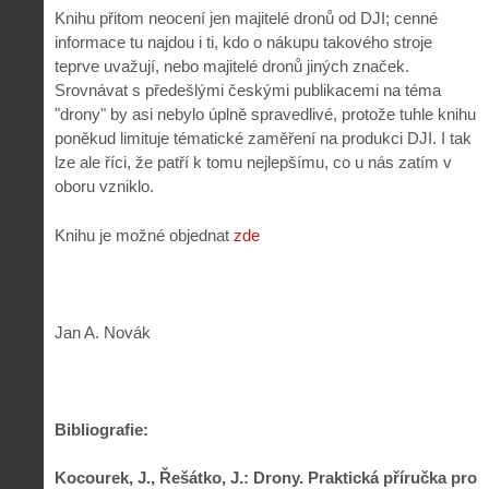
Knihu přitom neocení jen majitelé dronů od DJI; cenné
informace tu najdou i ti, kdo o nákupu takového stroje
teprve uvažují, nebo majitelé dronů jiných značek.
Srovnávat s předešlými českými publikacemi na téma
"drony" by asi nebylo úplně spravedlivé, protože tuhle knihu
poněkud limituje tématické zaměření na produkci DJI. I tak
lze ale říci, že patří k tomu nejlepšímu, co u nás zatím v
oboru vzniklo.
Knihu je možné objednat
zde
Jan A. Novák
Bibliografie:
Kocourek, J., Řešátko, J.: Drony. Praktická příručka pro