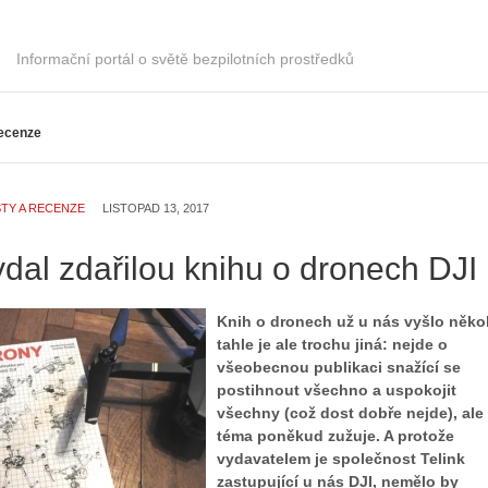
Informační portál o světě bezpilotních prostředků
ecenze
TY A RECENZE
LISTOPAD 13, 2017
ydal zdařilou knihu o dronech DJI
Knih o dronech už u nás vyšlo někol
tahle je ale trochu jiná: nejde o
všeobecnou publikaci snažící se
postihnout všechno a uspokojit
všechny (což dost dobře nejde), ale
téma poněkud zužuje. A protože
vydavatelem je společnost Telink
zastupující u nás DJI, nemělo by