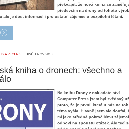
překvapit, že nová kniha se zaměřuj
především na drony od tohoto výro
u ale je dost informací i pro ostatní zájemce o bezpilotní létání.
TY A RECENZE
KVĚTEN 25, 2016
eská kniha o dronech: všechno a
álo
Na knihu Drony z nakladatelství
Computer Press jsem byl zvědavý u
proto, že je první, která u nás na toh
téma vyšla. Hlavně jsem ale doufal, 
mi jako středně pokročilému zájemci
odpoví na spoustu otázek. Ale teď s