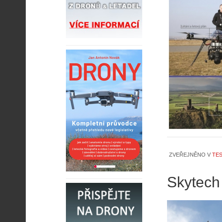
ZVEŘEJNĚNO V
TES
Skytech