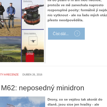
mi do psaní o ní ani moc nechce,
protože ve mě zanechala naprosto
rozporuplné pocity: formálně jí nejd
nic vytknout - ale na řadu mých otá
přesto neodpověděla.
Číst dál...
TY A RECENZE
DUBEN 26, 2016
 M62: neposedný minidron
Drony, co se vejdou tak akorát do
dlaně, jsou sice jen hračky - ale