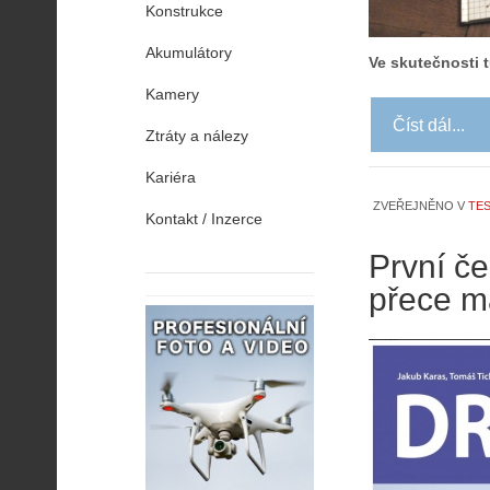
Konstrukce
Akumulátory
Ve skutečnosti t
Kamery
Číst dál...
Ztráty a nálezy
Kariéra
ZVEŘEJNĚNO V
TES
Kontakt / Inzerce
První č
přece m