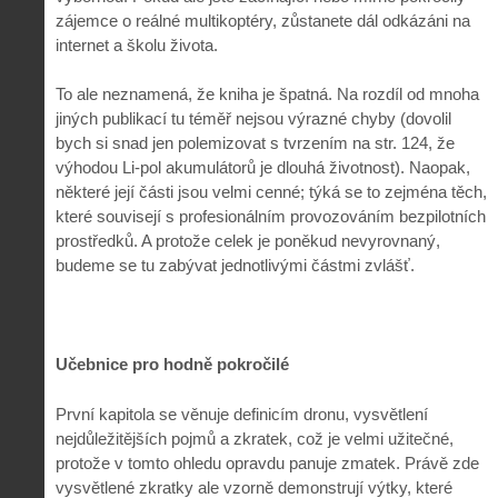
zájemce o reálné multikoptéry, zůstanete dál odkázáni na
internet a školu života.
To ale neznamená, že kniha je špatná. Na rozdíl od mnoha
jiných publikací tu téměř nejsou výrazné chyby (dovolil
bych si snad jen polemizovat s tvrzením na str. 124, že
výhodou Li-pol akumulátorů je dlouhá životnost). Naopak,
některé její části jsou velmi cenné; týká se to zejména těch,
které souvisejí s profesionálním provozováním bezpilotních
prostředků. A protože celek je poněkud nevyrovnaný,
budeme se tu zabývat jednotlivými částmi zvlášť.
Učebnice pro hodně pokročilé
První kapitola se věnuje definicím dronu, vysvětlení
nejdůležitějších pojmů a zkratek, což je velmi užitečné,
protože v tomto ohledu opravdu panuje zmatek. Právě zde
vysvětlené zkratky ale vzorně demonstrují výtky, které