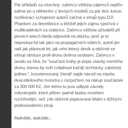
Pár příkladů za všechny: zatímco většina zájemců nejdřív
sáhne po u některém z levných modelů za pár tisíc korun,
rozlišovací schopnost autorů začíná u strojů typu DJI
Phantom za desetitisíce a těžiště jejich zájmu spočívá v
multikoptérách za statisíce. Zatímco většina uživatelů při
prvních letech hledá odpovědi na otázku, proč je to
neposlouchá tak jako na propagačních videích, autoři jim
radí jak plánovat let, jak vést letový deník a obšírně se
věnují obsluze profi-dronu dvěma osobami. Zatímco v
úvodu se říká, že "součástí knihy je popis stavby menšího
dronu, kterou by měl zvládnout každý technicky založený
jedinec", konsternovaný čtenář najde návod na stavbu
dvacetikilového monstra s rozpočtem na nákup součástek
za 300 000 Kč. Jen letmo tu jsou odbyté závody
mikrokoptér, které přitom patrně budou mnohem
rozšířenější, než zde obšírně popisované létání s těžkými
profesionálními stroji.
Atakdále, atakdále...