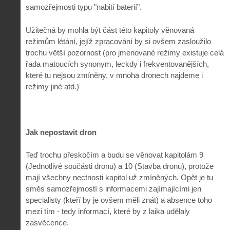
samozřejmosti typu "nabití baterií".
Užitečná by mohla být část této kapitoly věnovaná
režimům létání, jejíž zpracování by si ovšem zasloužilo
trochu větší pozornost (pro jmenované režimy existuje celá
řada matoucích synonym, leckdy i frekventovanějších,
které tu nejsou zmíněny, v mnoha dronech najdeme i
režimy jiné atd.)
Jak nepostavit dron
Teď trochu přeskočím a budu se věnovat kapitolám 9
(Jednotlivé součásti dronu) a 10 (Stavba dronu), protože
mají všechny nectnosti kapitol už zmíněných. Opět je tu
směs samozřejmostí s informacemi zajímajícími jen
specialisty (kteří by je ovšem měli znát) a absence toho
mezi tím - tedy informací, které by z laika udělaly
zasvěcence.