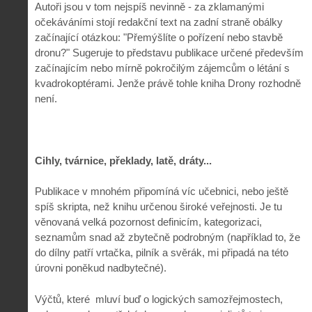
Autoři jsou v tom nejspíš nevinně - za zklamanými
očekáváními stojí redakční text na zadní straně obálky
začínající otázkou: "Přemýšlíte o pořízení nebo stavbě
dronu?" Sugeruje to představu publikace určené především
začínajícím nebo mírně pokročilým zájemcům o létání s
kvadrokoptérami. Jenže právě tohle kniha Drony rozhodně
není.
Cihly, tvárnice, překlady, latě, dráty...
Publikace v mnohém připomíná víc učebnici, nebo ještě
spíš skripta, než knihu určenou široké veřejnosti. Je tu
věnovaná velká pozornost definicím, kategorizaci,
seznamům snad až zbytečně podrobným (například to, že
do dílny patří vrtačka, pilník a svěrák, mi připadá na této
úrovni poněkud nadbytečné).
Výčtů, které mluví buď o logických samozřejmostech,