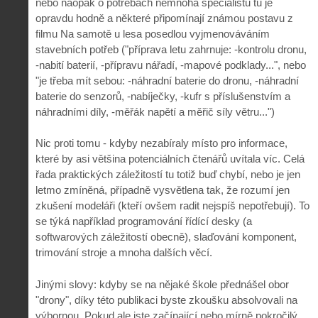
nebo naopak o potřebách nemnoha specialistů tu je
opravdu hodně a některé připomínají známou postavu z
filmu Na samotě u lesa posedlou vyjmenováváním
stavebních potřeb ("příprava letu zahrnuje: -kontrolu dronu,
-nabití baterií, -přípravu nářadí, -mapové podklady...", nebo
"je třeba mít sebou: -náhradní baterie do dronu, -náhradní
baterie do senzorů, -nabíječky, -kufr s příslušenstvím a
náhradními díly, -měřák napětí a měřič síly větru...")
Nic proti tomu - kdyby nezabíraly místo pro informace,
které by asi většina potenciálních čtenářů uvítala víc. Celá
řada praktických záležitostí tu totiž buď chybí, nebo je jen
letmo zmíněná, případně vysvětlena tak, že rozumí jen
zkušení modeláři (kteří ovšem radit nejspíš nepotřebují). To
se týká například programování řídící desky (a
softwarových záležitostí obecně), slaďování komponent,
trimování stroje a mnoha dalších věcí.
Jinými slovy: kdyby se na nějaké škole přednášel obor
"drony", díky této publikaci byste zkoušku absolvovali na
výbornou. Pokud ale jste začínající nebo mírně pokročilý