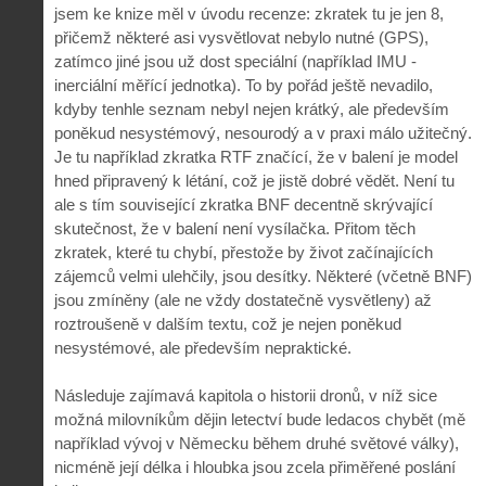
jsem ke knize měl v úvodu recenze: zkratek tu je jen 8,
přičemž některé asi vysvětlovat nebylo nutné (GPS),
zatímco jiné jsou už dost speciální (například IMU -
inerciální měřící jednotka). To by pořád ještě nevadilo,
kdyby tenhle seznam nebyl nejen krátký, ale především
poněkud nesystémový, nesourodý a v praxi málo užitečný.
Je tu například zkratka RTF značící, že v balení je model
hned připravený k létání, což je jistě dobré vědět. Není tu
ale s tím související zkratka BNF decentně skrývající
skutečnost, že v balení není vysílačka. Přitom těch
zkratek, které tu chybí, přestože by život začínajících
zájemců velmi ulehčily, jsou desítky. Některé (včetně BNF)
jsou zmíněny (ale ne vždy dostatečně vysvětleny) až
roztroušeně v dalším textu, což je nejen poněkud
nesystémové, ale především nepraktické.
Následuje zajímavá kapitola o historii dronů, v níž sice
možná milovníkům dějin letectví bude ledacos chybět (mě
například vývoj v Německu během druhé světové války),
nicméně její délka i hloubka jsou zcela přiměřené poslání