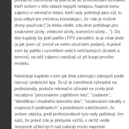
kteří ovšem v této oblasti nejspíš netápou. Naproti tomu
zájemci o rekreační létání, kteří rady potřebují jako sůl, tu
jsou odbyti jen zmínkou konstatující, že i tak je možné
drony používat ("Je třeba vědět, zda dron potřebuje pro:
soukromé účely, vědecké účely, komerční účely... "). Do
této kapitoly by jistě patřilo i FPV závodění, to je však jinde
(a jak jsem už zmínil ve velmi stručném podání). A právě
sem by patřilo i vysvětlení oněch nešťastných zkratek a
termínů, na něž zájemci narážejí už při koupi prvního
modelu.
Následuje kapitola o tom jak létat zahrnující (alespoň podle
názvu) i praktické tipy. Ta už je zaměřená výhradně na
profesionály, protože rekreační uživatel se zcela jistě
nezabývá "personálním zajištěním letu", "zadáním",
"identifikací vhodného letového dne", "studováním lokality v
mapových podkladech" a podobnými záležitostmi. Je
ovšem otázka, jestli profesionálové tyto rady potřebují, tím
spíš, že právě zde je přebytek výčtů, v nichž vedle
nesporně užitečných rad zabírají místo naprosté