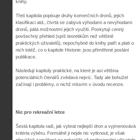
knihy.
Třetí kapitola popisuje druhy komerčních dronů, jejich
klasifikaci atd., čtvrtá se zabývá výhodami a nevýhodami
dronů, pátá možnostmi jejich využití. Poskytují cenný
povšechný přehled (spíš teoretikům než většině
praktických uživatelů), nepochybně do knihy patří a platí o
nich totéž, co o kapitole Historie: jsou přiměřené poslání
publikace.
Následují kapitoly praktické, na které je asi většina
potenciálních čtenářů zvědavá nejvíc. Tady ale bohužel
začínají i problémy, o nichž mluvím v úvodu recenze.
Nic pro rekreační letce
Šestá kapitola radí, jak vybrat nejlepší dron a vyjmenovává
kritéria výběru. Formálně ji nejde nic vytknout, je však
převážně zaměřená na pokročilé až profesionální uživatele,