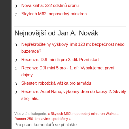
Nová kniha: 222 odstínů dronu
Skytech M62: neposedný minidron
Nejnovější od Jan A. Novák
Nepřekročitelný výškový limit 120 m: bezpečnost nebo
buzerace?
Recenze. DJI mini 5 pro 2. díl: První start
Recenze DJI mini 5 pro - 1. díl: Vybalujeme, první
dojmy
Skeeter: robotická vážka pro armádu
Recenze: Autel Nano, výkonný dron do kapsy 2. Skvělý
stroj, ale...
Více z této kategorie:
« Skytech M62: neposedný minidron
Walkera
Runner 250: krasavice s problémy »
Pro psaní komentářů se přihlašte