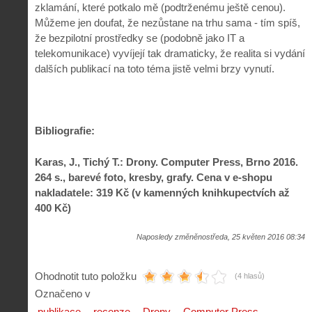
zklamání, které potkalo mě (podtrženému ještě cenou).
Můžeme jen doufat, že nezůstane na trhu sama - tím spíš,
že bezpilotní prostředky se (podobně jako IT a
telekomunikace) vyvíjejí tak dramaticky, že realita si vydání
dalších publikací na toto téma jistě velmi brzy vynutí.
Bibliografie:
Karas, J., Tichý T.: Drony. Computer Press, Brno 2016.
264 s., barevé foto, kresby, grafy. Cena v e-shopu
nakladatele: 319 Kč (v kamenných knihkupectvích až
400 Kč)
Naposledy změněnostředa, 25 květen 2016 08:34
Ohodnotit tuto položku
(4 hlasů)
Označeno v
publikace
recenze
Drony
Computer Press