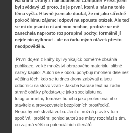
Na knihu Drony z nakladatelství Computer Press jsem
byl zvědavý už proto, že je první, která u nás na tohle
téma vyšla. Hlavně jsem ale doufal, že mi jako středně
pokročilému zájemci odpoví na spoustu otázek. Ale teď
se mi do psaní o ní ani moc nechce, protože ve mě
zanechala naprosto rozporuplné pocity: formálně jí
nejde nic vytknout - ale na řadu mých otázek přesto
neodpověděla.
První dojem z knihy byl vynikající: poměrně obsáhlá
publikace, velké množství obrazového materiálu, slibné
názvy kapitol. Autoři se v oboru pohybují mnohem déle než
většina těch, kdo se tu dnes drony zabývají a jsou
odborníci na slovo vzatí - Jakuba Karase text na zadní
straně obálky představuje jako specialistu na
fotogrammetrii, Tomáše Tichého jako profesionálního
stavitele a provozovatele bezpilotních prostředků.
Nepochybně skvělá volba. Jenže možná právě v tom
spočívá i problém: pohled autorů se místy rozchází s tím,
co zajímá většinu potenciálních čtenářů.