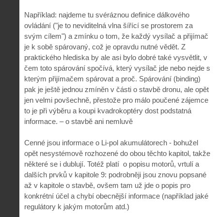
Například: najdeme tu svéráznou definice dálkového
ovládání ("je to neviditelná vlna šířící se prostorem za
svým cílem") a zmínku o tom, že každý vysílač a přijímač
je k sobě spárovaný, což je opravdu nutné vědět. Z
praktického hlediska by ale asi bylo dobré také vysvětlit, v
čem toto spárování spočívá, který vysílač jde nebo nejde s
kterým přijímačem spárovat a proč. Spárování (binding)
pak je ještě jednou zmíněn v části o stavbě dronu, ale opět
jen velmi povšechně, přestože pro málo poučené zájemce
to je při výběru a koupi kvadrokoptéry dost podstatná
informace. – o stavbě ani nemluvě
Cenné jsou informace o Li-pol akumulátorech - bohužel
opět nesystémově rozhozené do obou těchto kapitol, takže
některé se i dublují. Totéž platí o popisu motorů, vrtulí a
dalších prvků v kapitole 9: podrobněji jsou znovu popsané
až v kapitole o stavbě, ovšem tam už jde o popis pro
konkrétní účel a chybí obecnější informace (například jaké
regulátory k jakým motorům atd.)