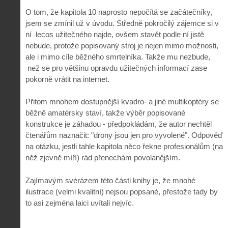
O tom, že kapitola 10 naprosto nepočítá se začátečníky,
jsem se zmínil už v úvodu. Středně pokročilý zájemce si v
ní lecos užitečného najde, ovšem stavět podle ní jistě
nebude, protože popisovaný stroj je nejen mimo možnosti,
ale i mimo cíle běžného smrtelníka. Takže mu nezbude,
než se pro většinu opravdu užitečných informací zase
pokorně vrátit na internet.
Přitom mnohem dostupnější kvadro- a jiné multikoptéry se
běžně amatérsky staví, takže výběr popisované
konstrukce je záhadou - předpokládám, že autor nechtěl
čtenářům naznačit: "drony jsou jen pro vyvolené". Odpověď
na otázku, jestli tahle kapitola něco řekne profesionálům (na
něž zjevně míří) rád přenechám povolanějším.
Zajímavým svérázem této části knihy je, že mnohé
ilustrace (velmi kvalitní) nejsou popsané, přestože tady by
to asi zejména laici uvítali nejvíc.