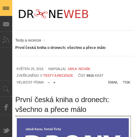
Testy a recenze
/
První česká kniha o dronech: všechno a přece málo
KVĚTEN 25, 2016
NAPSAL(A)
JAN A. NOVÁK
ZVEŘEJNĚNO V
TESTY A RECENZE
ČÍST
8916
KRÁT
VELIKOST PÍSMA
EMAIL
TISK
První česká kniha o dronech:
všechno a přece málo