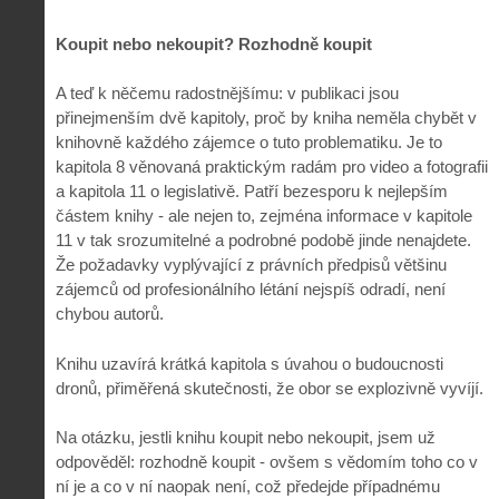
Koupit nebo nekoupit? Rozhodně koupit
A teď k něčemu radostnějšímu: v publikaci jsou
přinejmenším dvě kapitoly, proč by kniha neměla chybět v
knihovně každého zájemce o tuto problematiku. Je to
kapitola 8 věnovaná praktickým radám pro video a fotografii
a kapitola 11 o legislativě. Patří bezesporu k nejlepším
částem knihy - ale nejen to, zejména informace v kapitole
11 v tak srozumitelné a podrobné podobě jinde nenajdete.
Že požadavky vyplývající z právních předpisů většinu
zájemců od profesionálního létání nejspíš odradí, není
chybou autorů.
Knihu uzavírá krátká kapitola s úvahou o budoucnosti
dronů, přiměřená skutečnosti, že obor se explozivně vyvíjí.
Na otázku, jestli knihu koupit nebo nekoupit, jsem už
odpověděl: rozhodně koupit - ovšem s vědomím toho co v
ní je a co v ní naopak není, což předejde případnému