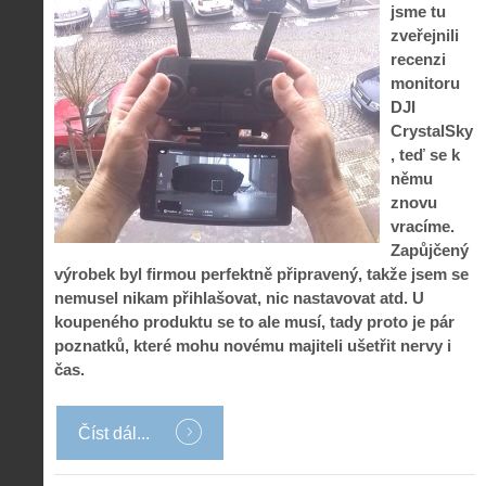
jsme tu
zveřejnili
recenzi
monitoru
DJI
CrystalSky
, teď se k
němu
znovu
vracíme.
Zapůjčený
výrobek byl firmou perfektně připravený, takže jsem se
nemusel nikam přihlašovat, nic nastavovat atd. U
koupeného produktu se to ale musí, tady proto je pár
poznatků, které mohu novému majiteli ušetřit nervy i
čas.
Číst dál...