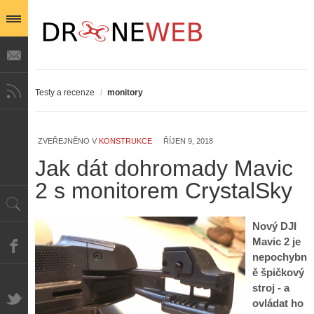
Testy a recenze
/
monitory
ZVEŘEJNĚNO V
KONSTRUKCE
ŘÍJEN 9, 2018
Jak dát dohromady Mavic
2 s monitorem CrystalSky
Nový DJI
Mavic 2 je
nepochybn
ě špičkový
stroj - a
ovládat ho