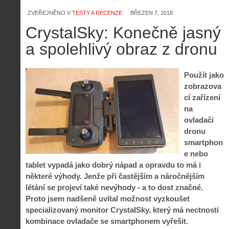
ZVEŘEJNĚNO V
TESTY A RECENZE
BŘEZEN 7, 2018
CrystalSky: Konečně jasný
a spolehlivý obraz z dronu
Použít jako
zobrazova
cí zařízení
na
ovladači
dronu
smartphon
e nebo
tablet vypadá jako dobrý nápad a opravdu to má i
některé výhody. Jenže při častějším a náročnějším
létání se projeví také nevýhody - a to dost značné.
Proto jsem nadšeně uvítal možnost vyzkoušet
specializovaný monitor CrystalSky, který má nectnosti
kombinace ovladače se smartphonem vyřešit.