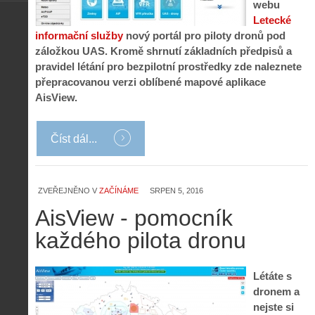
webu
Letecké
informační služby
nový portál pro piloty dronů pod
záložkou UAS. Kromě shrnutí základních předpisů a
pravidel létání pro bezpilotní prostředky zde naleznete
přepracovanou verzi oblíbené mapové aplikace
AisView.
Z
h
i
Číst dál...
S
s
A
e
t
i
r
o
s
i
r
ZVEŘEJNĚNO V
V
ZAČÍNÁME
SRPEN 5, 2016
á
i
i
l
AisView - pomocník
e
e
:
d
w
Z
každého pilota dronu
P
r
-
a
ř
o
p
č
e
n
o
í
Létáte s
d
ů
m
n
dronem a
p
:
o
á
i
1
nejste si
c
m