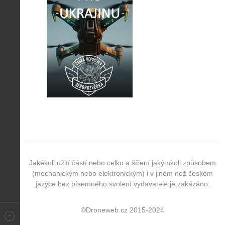
Jakékoli užití částí nebo celku a šíření jakýmkoli způsobem
(mechanickým nebo elektronickým) i v jiném než českém
jazyce bez písemného svolení vydavatele je zakázáno.
©Droneweb.cz 2015-2024