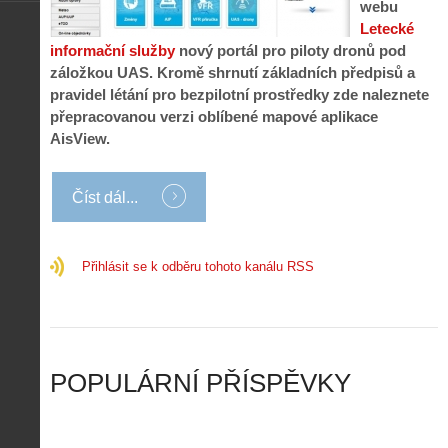
i
1
webu
c
m
s
.
Letecké
n
e
y
N
informační služby
nový portál pro piloty dronů pod
í
s
p
e
k
d
záložkou UAS. Kromě shrnutí základních předpisů a
r
p
k
r
pravidel létání pro bezpilotní prostředky zde naleznete
o
r
a
o
přepracovanou verzi oblíbené mapové aplikace
l
á
ž
n
é
v
AisView.
d
y
t
e
é
:
á
m
h
3
n
z
Číst dál...
o
.
í
a
p
Z
s
p
i
á
d
o
l
k
Přihlásit se k odběru tohoto kanálu RSS
r
m
o
l
o
e
t
a
n
n
a
d
y
u
d
y
v
t
r
ř
Č
ý
o
í
POPULÁRNÍ PŘÍSPĚVKY
R
…
n
z
u
…