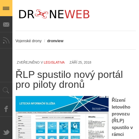
Vojenské drony
/
dronview
Z
h
ZVEŘEJNĚNO V
LEGISLATIVA
ZÁŘÍ 25, 2018
i
S
s
ŘLP spustilo nový portál
A
e
t
i
r
o
pro piloty dronů
s
i
r
V
á
i
i
l
e
Řízení
e
:
d
letového
w
Z
P
r
provozu
-
a
ř
o
p
č
(ŘLP)
e
n
o
í
spustilo v
d
ů
m
n
rámci
p
:
o
á